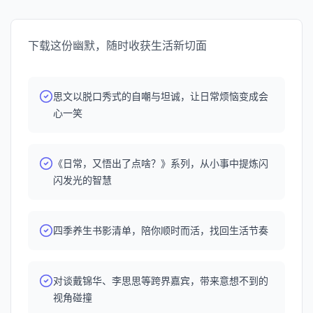
文败类」，即可领取比大促折扣还低的大额优惠券！！ 🎵
本期BGM： Sunrise-High Dive Heart 👧在哪里还可以看
到主播 思文： 小红书：思文文文 微博：思文文文 公众号：
下载这份幽默，随时收获生活新切面
思文文文 袁袁： 小红书：lemon袁袁 B站：lemon袁袁 公
众号：思文和败类 想进听友群的朋友可添加微信：
siwenbailei2026（备注思文进群） 📻本节目收听方式：
思文以脱口秀式的自嘲与坦诚，让日常烦恼变成会
目前《思文，败类》在： 苹果播客｜ 小宇宙｜QQ音乐｜网
心一笑
易云音乐｜喜马拉雅｜Spotify 都可以收听啦
《日常，又悟出了点啥？》系列，从小事中提炼闪
闪发光的智慧
四季养生书影清单，陪你顺时而活，找回生活节奏
对谈戴锦华、李思思等跨界嘉宾，带来意想不到的
视角碰撞