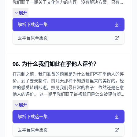
我们聊了一期关于文化体力的内容。没有解决方案，只有一
些个人经验，和碎碎的所思所想。但读不下去书，其实并不
展开
是一件那么紧急要解决的事，我们只需要量力而行。 收听
愉快。 ✍️ Show Notes： 02:23 看完了一段文字，但我不
解析下载这一集
知道我在看什么 05:35 与钩子作对，就是跟人性作对 08:35
当看书变得不再流行 11:55 我哪有力气读那么重的书 15:55
去平台原单集页
太好了！不是疲惫，是发烧 18:06 上班比想象中更消耗体力
21:54 快乐别放肆，多巴胺别堆积 24:09 谈恋爱不如刷手机
29:57 身体一停，脑子就想活跃 32:59 推上专注力的轨道
39:07 接受非常庸俗的自我 42:01 读书焦虑要不得 🎵本期
96. 为什么我们如此在乎他人评价？
BGM： Brutus-Em Beihold 👧在哪里还可以看到主播 思
在录制之前，我们准备的题目是为什么我们不在乎他人的评
文： 小红书：思文文文 微博：思文文文 公众号：思文文文
价，到了要录制时，前几天那种不知道哪里来的美好的，轻
袁袁： 小红书：lemon袁袁 B站：lemon袁袁 公众号：思
盈的感受转瞬即逝，照见我们最日常的样子：依然还是在意
文和败类 想进听友群的朋友可添加微信：
他人的评价。 这一期里我们聊了最初我们是怎么被评价塑
siwenbailei2026（备注思文进群） 商务合作请联系邮箱：
造的，也聊了逃出这些评价的可能。当然，依然是非常个人
xzdxzdxzd2024@163.com 📻本节目收听方式： 目前《思
展开
的经验。 收听愉快。 ✍️ Show Notes： 02:09 老师、家
文，败类》在： 苹果播客｜ 小宇宙｜QQ音乐｜网易云音乐
长、同学，每个人的评价大不同 04:13 向着夸奖成长的向日
｜喜马拉雅 都可以收听啦
解析下载这一集
葵 12:10 单眼皮事件 18:09 评价他人是需要学习的技能
21:40 人们是怎么被自然地分成台上和台下的？ 29:06 随大
去平台原单集页
流的情绪和评价 34:44 当你一帧帧去分析他人的时候，他人