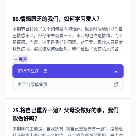
也能分析你 39:20 评价系统的便利 44:30 被评价的时候看
清楚，ta是谁，ta出于什么目的评价你 50:30 恩害相生
56:20 当你感知不到恶意，恶意的伤害就会消失 感谢【七西
86.情感匮乏的我们，如何学习爱人？
品牌】对本期节目的支持! 抱枕和玻尿酸眼罩长这个样子👇
本期节目讨论了关于如何爱人的话题。很多时候我们以为自
有需要的听友们可以使用以下三种方式获得「专属福利」：
己情感丰沛，但仔细去观看一下，丰沛的也许是情绪，而不
1、点击链接：mo.m.tmall.com 2、复制口令到淘宝：
是情感。当然，这不是我们的问题，对于爱，现代人只是太
88￥tS95fE2cTjw￥ CZ0001/ 3、去淘店搜【 7 C七 西 旗
缺乏练习。那又该从何做起呢，我们给出了比较私人的答
舰 店 】向客服报暗号「思文败类」领取比大促折扣还低的
案，希望对大家有所启发。 收听愉快。 ✍️ Show Notes：
大额优惠！ 同时提醒大家，买几件就要领几张券，任意单
展开
01:20 对爱没有想象力，我真的很无情吗？ 04:16 学会爱，
品两件还可在福利价格基础上再享95折！买满699送价值
你得练习啊 11:51 什么？他们俩之间居然有爱情？ 15:13
169的毛毯，买满1300送价值369的香薰灯 👧在哪里还可
解析下载这一集
及时满足太多了，没有一个AI不回你消息 20:54 人就喜欢走
以看到主播 思文： 小红书：思文文文 微博：思文文文 公众
窄路 23:36 先动情的那个，真的输了吗？ 29:53 如何分辨
号：思文文文 袁袁： 小红书：lemon袁袁 B站：lemon袁
去平台原单集页
爱和讨好 35:18 脱离自恋去爱人 38:55 跟着《红楼梦》学
袁 公众号：思文和败类 想进听友群的朋友可添加微信：
爱人 42:27 从小事做起：把别人的话当话听 46:09 把车修
siwenbailei2026（备注思文进群） 商务合作请联系邮箱：
好，你要知道正常的车怎么运行 48:46 爱神，是匮乏之神和
xzdxzdxzd2024@163.com 📻本节目收听方式： 目前《思
丰盛之神的孩子 感谢【七西品牌 】对本期节目的支持。 本
25.将自己重养一遍？父母没做好的事，我们
文，败类》在： 苹果播客｜ 小宇宙｜QQ音乐｜网易云音乐
节目推荐的七西趴靠自由枕，可以适配各种姿势，让人自由
｜喜马拉雅｜Spotify 都可以收听啦
能做好吗？
躺着靠着甚至是趴着玩手机看书，很适合喜欢葛优躺的手机
本期聊的主题是，自我抚育 “将自己重新养育一遍”，是最近
党，特别是小孩老人用这个对腰椎颈椎很友好。如果喜欢推
社交网络上很火的一个概念，这个概念很新又很旧，是人类
荐大家试试 另外上次错过了他们家凉被凉垫，枕头，按摩