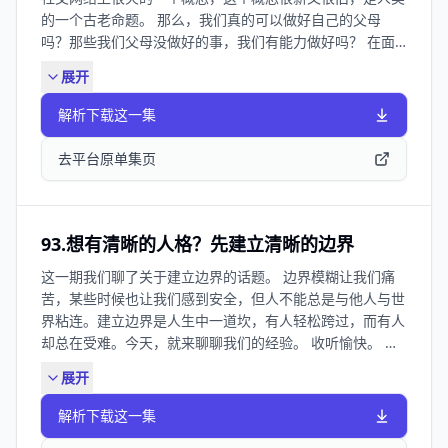
的一个古老命题。 那么，我们真的可以做好自己的父母
仪优惠的听友们这次也可以领券购买，七西的床上产品对于
吗？那些我们父母没做好的事，我们有能力做好吗？ 在面
睡眠都很有帮助。特别是枕头，睡过之后就不想换其他枕头
对孤独、羞耻、焦虑、脆弱、被遗弃等等感受时，我们又能
了。人体工学设计对颈椎很友好，睡醒不会脖子酸痛落枕。
展开
为自己做些什么呢？ 这次我们用一本书来解答这个问题。
【听友福利】 1.点击链接：
这本书叫做《不原谅也没关系》，这是一本讲CPTSD的书，
https://mo.m.tmall.com/page/35920428?
解析下载这一集
但又不仅仅是讲CPTSD。即使我们心理相对健康，也依然能
shop_id=521104390 或复制口令到淘宝
从中获得滋养。 如果大家有什么不一样的观点或者建议，
48￥wyp545M0dTc￥ CZ0001/ 或去淘店搜【 七 西 旗 舰
去平台原单集页
欢迎留言 ，很多东西就是在谈论中逐渐清晰的。 ✍️ Show
店 】向客服报暗号「思文败类 」领取比大促折扣还低的大
Notes： 03:04 慷慨的对别人，也许是因为你把自己投射在
额优惠！！ 另外我们的听友还有特别惊喜 买双件枕头或者
了别人身上 04:48 虽然看起来很微小，但蔑视、忽略，也是
双件凉被凉垫还可以享受券后95折优惠 🎵本期BGM：
一种情感虐待 07:39 隔壁同事发零食，真的很怕略过自己
Headcase-Day Wave 👧在哪里还可以看到主播 思文： 小
93.想有清晰的人格？先建立清晰的边界
12:46 勇敢的，去解救童年的自己 15:17 充当自己的父母：
红书：思文文文 微博：思文文文 公众号：思文文文 袁袁：
这一期我们聊了关于建立边界的话题。 边界模糊让我们痛
发展出自我同情和自我保护 18:23 再抚育代表团：朋友、伴
小红书：lemon袁袁 B站：lemon袁袁 公众号：思文和败
苦，某些时候也让我们感到安全，但人不能总是与他人与世
侣、宠物、书籍 20:30 《黑暗荣耀》：自己重新养育自己的
类 想进听友群的朋友可添加微信：siwenbailei2026（备注
界粘连。建立边界是人生中一道坎，有人轻松跨过，而有人
完美范本 26:05 东亚家庭，以一种嫌弃的方式对你好 37:41
思文进群） 📻本节目收听方式： 目前《思文，败类》在：
却总在受难。今天，就来聊聊我们的经验。 收听愉快。 ✍️
不用为了深刻而去痛苦 38:45 想要将自己重新养一遍，我该
苹果播客｜ 小宇宙｜QQ音乐｜网易云音乐｜喜马拉雅｜
Show Notes： 01:19 当挑食的人假装不挑食 05:35 有边界
怎么做？ 42:31 滚吧，内在批判者！ 47:16 闭上眼，听一
Spotify 都可以收听啦
展开
不可怕，可怕的是揣摩边界在哪儿 10:36 建立边界就是建立
听吧 51:03 想爱自己，先感受自己 我们的周边上线啦！数
秩序 15:21 边界模糊的人，听故事都累 19:24 美丽茶壶送
量有限，售完即止噢 点击购买👉超好用的草本蒸汽眼罩 点
解析下载这一集
出事件 25:19 半夜群里胡话事件 30:40 我们与万物同在的
击购买👉超百搭的纯棉帆布袋 本期BGM： Adversity-