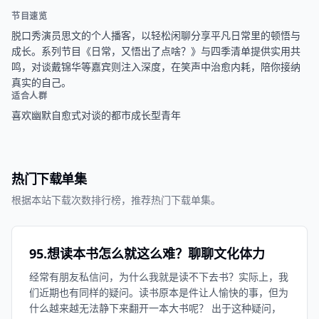
节目速览
脱口秀演员思文的个人播客，以轻松闲聊分享平凡日常里的顿悟与
成长。系列节目《日常，又悟出了点啥？》与四季清单提供实用共
鸣，对谈戴锦华等嘉宾则注入深度，在笑声中治愈内耗，陪你接纳
真实的自己。
适合人群
喜欢幽默自愈式对谈的都市成长型青年
热门下载单集
根据本站下载次数排行榜，推荐热门下载单集。
95.想读本书怎么就这么难？聊聊文化体力
经常有朋友私信问，为什么我就是读不下去书？实际上，我
们近期也有同样的疑问。读书原本是件让人愉快的事，但为
什么越来越无法静下来翻开一本大书呢？ 出于这种疑问，