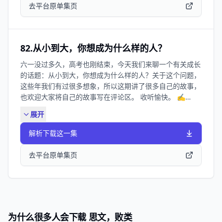
前提是，我们与万物分离 36:24 面对上司，我们也可以顺利
Beach Fossils 👧在哪里还可以看到主播 思文： 小红书：
去平台原单集页
建立边界吗 41:47 我们做出这样的选择，我们就会成为这样
思文文文 微博：思文文文 公众号：思文文文 袁袁： 小红
的人 44:09 建立边界不代表不真诚 51:15 因为在乎他人，
书：lemon袁袁 公众号：思文和败类 想进听友群的朋友可
所以决定说真话 我们的周边上线啦！数量有限，售完即止
添加微信：siwenbailei2026（备注思文进群） 📻本节目
噢 点击购买👉超好用的草本蒸汽眼罩 点击购买👉超百搭的
82.从小到大，你想成为什么样的人？
收听方式： 目前《思文，败类》在： 苹果播客｜ 小宇宙｜
纯棉帆布袋 🎵本期BGM： Escape-Megan Nicole 👧在哪
QQ音乐｜网易云音乐｜喜马拉雅 都可以收听啦
六一没过多久，高考也刚结束，今天我们来聊一个有关成长
里还可以看到主播 思文： 小红书：思文文文 微博：思文文
的话题：从小到大，你想成为什么样的人？关于这个问题，
文 公众号：思文文文 袁袁： 小红书：lemon袁袁 B站：
这些年我们有过很多想象，所以这期讲了很多自己的故事，
lemon袁袁 公众号：思文和败类 想进听友群的朋友可添加
也欢迎大家将自己的故事写在评论区。 收听愉快。 ✍️
微信：siwenbailei2026（备注思文进群） 📻本节目收听
Show Notes： 01:07 袁袁是个女孩！她做到了！ 04:11 破
方式： 目前《思文，败类》在： 苹果播客｜ 小宇宙｜QQ
展开
案了，思文为什么想长到一米七 06:15 到底谁能蛋白质摄入
音乐｜网易云音乐｜喜马拉雅｜Spotify 都可以收听啦
达标？ 09:31 与大长腿妈妈步调一致 16:34 三毛、铁凝，
解析下载这一集
池莉，女性样本来啦 23:47 香港来的都是星探 25:19 从李
白到张含韵，人生偶像大跨越 30:10 说出自己的喜好，真的
去平台原单集页
需要勇气 41:44 不喜欢自己，青春期无一幸免 48:02 人生
武器：异想天开 52:13 震撼台词：等你月薪过万，你也会这
样 54:33 你还很年轻，你完全有时间成为你想成为的人
【听友福利】 点击右边进入专属购买链接：
equity.tmall.com 或复制口令到淘宝27￥hVaJVKf3YzW￥
为什么很多人会下载 思文，败类
CZ007/ 也可以到淘宝搜【伙什旗舰店】向客服报暗号「思