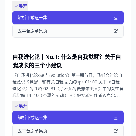
我们该怎样更好地对待自己？ 5:20 女性的客体困境：不断
康是一项最值得的底层投资 19:31 做对选择的首要原则：尽
拉雅等平台订阅，全平台同步更新中。 小红书官方账号：
客、网易云音乐和喜马拉雅等平台订阅，全平台同步更新
展开
寻找“被爱”“被肯定”，却无法自我确认 15:00 自私是美德啊
量少地做选择 22:00 来自巴菲特的投资和人生建议：一生只
自我进化论播客 抖音/视频号官方账号：自我进化论播客
中。 小红书官方账号：自我进化论播客 抖音/视频号官方账
朋友们！ 18:53 委屈怪和内疚感：没有看见并对自己真实感
有20次机会 25:21 骑马的领悟：人能常清静，天地悉皆归
号：自我进化论播客
解析下载这一集
受负责的产物 22:13 看见自己的强大：独处时，重新看见不
29:05 做对选择的三重标准：喜欢 ✖️安心 ✖️长期价值
被凝视的“自己” 31:52 看见自己的伤口：失望和愤怒、犹疑
36:16 与其依赖意志力，不如构建阻力最小的系统长期投入
去平台原单集页
和不安，悲伤和恐惧 34:51 暴怒地释放情绪和怨恨vs.懂事
48:34 在周期中坚持正确的事，价值终会回归 🧑‍🤝‍🧑 关于有知
听话压抑真实的感受之外的第三条路径 38:05 看见自己的不
有行 有知有行是一家致力于提升投资者体验，帮助普通人
完美：卸下道德优越感，不被道德绑架 41:08 上德不德，是
安心投资，过上更好的生活的公司。我们想和你一起，通过
以有德。下德不失德，是以无德 48:00 如果自己是一只鼹
安心投资，过上更好的生活。 在有知有行，你可以得到：
自我进化论｜No.1: 什么是自我觉醒？关于自
鼠，就安安心心接纳自己是一只鼹鼠 50:00 从每天给自己
🧭 必要的理财知识，让你投资不踩坑 ✍️ 一站式财务工
我成长的三个小建议
2%的时间独处开始，向内看见自己 🎁 听众福利 本期节目
具，做自己家庭的 CFO 🤝 省心的投资方案，让怎么投不再
《自我进化论-Self Evolution》第一期节目，我们会讨论自
是达霏欣「用2%的时间，看见自己」系列节目之一，由专
犯难 🙂 长期的投资陪伴，平静度过市场波动 扫码或者直接
我意识的觉醒，和有关自我成长的tips 01: 00 关于《自我
业生发品牌达霏欣与自我进化论联合共创，达霏欣希望陪伴
点击链接下载有知有行 App，开启长期复利之旅👇 🧑‍🤝‍🧑 加
进化论》的介绍 02: 31《了不起的麦瑟尔夫人》中的女性自
更多女性看见自己，看见2%的力量，我们一起向内观，向
入心野间 如果你想购买【心野间】相关产品，或参与我们
我觉醒 14: 10《不羁的灵魂》《臣服实验》作者迈克尔.辛
外寻，向前走。从2%的微小改变开始，慢慢来会比较快。
的社群活动，欢迎添加下方小助手企业微信，或搜索VX：
格的觉醒体验，讨论意识与本体的剥离层面的“自我觉醒”
达霏欣2%浓度生发液，致力于满足女性生发需求和愉悦体
xinyejian01👇 🍃 关于《自我进化论》 《自我进化论》是
展开
20: 30 关于自我探索和自我成长的三个小建议 32: 50 推荐
验，高效生发更安心，达霏欣让生发看得见。 🛒2%浓度米
一档由颜晓静创作，持续分享「自我探索」和「自我养育」
关于自我觉醒和成长的一本书《悉达多》和一部美剧《性爱
诺地尔搽剂专属购买价：item.yiyaojd.com 也欢迎在本期
内容的播客。欢迎在小宇宙、苹果播客、网易云音乐和喜马
解析下载这一集
大师》 💚 加入心野间社群，一起重新养育自己 心野间是我
评论区一起分享“你最近一次看见自己的时刻”，我们将抽出
拉雅等平台订阅，全平台同步更新中。 小红书官方账号：
在过去三年里持续用心经营的一个社群。这里聚集了一群愿
5 位听众送出达霏欣和多家播客合作的 「2025 看见自己」
自我进化论播客 抖音/视频号官方账号：自我进化论播客
去平台原单集页
意自我探索、自我养育的伙伴，我们通过课程、活动和分
月历。 💚 加入心野间社群，一起重新养育自己 心野间是我