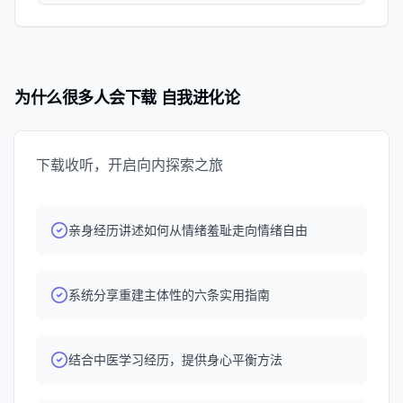
享，彼此陪伴，一起走在成长的路上。很多成员说，来到心
在过去三年里持续用心经营的一个社群。这里聚集了一群愿
野间，他们第一次感受到一种安心与被支持的力量。这里不
意自我探索、自我养育的伙伴，我们通过课程、活动和分
是让你快速获得答案的地方，而是一个可以慢下来、看见自
享，彼此陪伴，一起走在成长的路上。很多成员说，来到心
己、滋养自己的安心之地。 ✨ 如果你也想加入心野间，可
野间，他们第一次感受到一种安心与被支持的力量。这里不
为什么很多人会下载 自我进化论
以先领取一份见面礼：我们准备了两期读书会的免费回放，
是让你快速获得答案的地方，而是一个可以慢下来、看见自
里面有我和嘉宾关于自我养育的高质量内容分享。 添加下
己、滋养自己的安心之地。 ✨ 如果你也想加入心野间，可
方小助手企业微信，或搜索VX【xinyejian01】即可免费领
以先领取一份见面礼：我们准备了两期读书会的免费回放，
取👇 🍃 关于《自我进化论》 《自我进化论》是一档由颜
里面有我和嘉宾关于自我养育的高质量内容分享。 添加下
下载收听，开启向内探索之旅
晓静创作，持续分享「自我探索」和「自我养育」内容的播
方小助手企业微信，或搜索VX【xinyejian01】即可免费领
客。欢迎在小宇宙、苹果播客、网易云音乐和喜马拉雅等平
取👇 🍃 关于《自我进化论》 《自我进化论》是一档由颜
台订阅，全平台同步更新中。 小红书官方账号：自我进化
晓静创作，持续分享「自我探索」和「自我养育」内容的播
亲身经历讲述如何从情绪羞耻走向情绪自由
论播客 抖音/视频号官方账号：自我进化论播客
客。欢迎在小宇宙、苹果播客、网易云音乐和喜马拉雅等平
台订阅，全平台同步更新中。 小红书官方账号：自我进化
论播客 抖音/视频号官方账号：自我进化论播客
系统分享重建主体性的六条实用指南
结合中医学习经历，提供身心平衡方法