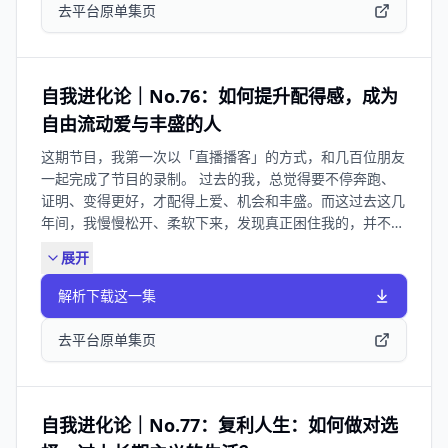
当我找回自己，当我学习重新面对、拥抱和接纳自己的情
界 💚加入心野间社群，一起重新养育自己 心野间是我在过
去平台原单集页
绪。我不再是那个看上去情绪稳定、却不快乐的人了，而是
去三年里持续用心经营的一个社群。这里聚集了一群愿意自
一个有棱角、有攻击性、会愤怒、会伤心、会不满、会难过
我探索、自我养育的伙伴，我们通过课程、活动和分享，彼
的人了。我的状态不完美，但更鲜活和真实。 这一期节
此陪伴，一起走在成长的路上。很多成员说，来到心野间，
目，我会结合我自己的真实经历，和你一起聊聊： * 为什么
他们第一次感受到一种安心与被支持的力量。这里不是让你
自我进化论｜No.76：如何提升配得感，成为
我们如此努力地追求「情绪稳定」，却离真实的自己越来越
快速获得答案的地方，而是一个可以慢下来、看见自己、滋
自由流动爱与丰盛的人
远？ * 情绪羞耻是如何在成长中被一点点内化，变成一种对
养自己的安心之地。 ✨ 如果你也想加入心野间，可以先领
这期节目，我第一次以「直播播客」的方式，和几百位朋友
自己的限制？ * 被压抑下去的情绪，如何影响着我们的身心
取一份见面礼：我们准备了两期读书会的免费回放，里面有
一起完成了节目的录制。 过去的我，总觉得要不停奔跑、
健康、限制生命力的流动？ * 我这几年是如何重新学习面
我和嘉宾关于自我养育的高质量内容分享。 添加下方小助
证明、变得更好，才配得上爱、机会和丰盛。而这过去这几
对、接纳和流动情绪，走向一种不完美、但更自由的状态。
手企业微信，或搜索VX【xinyejian01】即可免费领取👇
年间，我慢慢松开、柔软下来，发现真正困住我的，并不是
本期节目由自我进化论和SK-II#素来自由联合呈现。在妇女
🍃 关于《自我进化论》 《自我进化论》是一档由颜晓静创
外在条件，而是一个隐藏得很深、却极其强大的东西——不
节来临之际，SK-II 的伙伴找到了我，说希望能和自我进化
作，持续分享「自我探索」和「自我养育」内容的播客。欢
展开
配得感。 这一期节目，我将带你一起看见： * 配得感从哪
论一起深入探讨女性生命的情感议题，鼓励女性更坦诚地面
迎在小宇宙、苹果播客、网易云音乐和喜马拉雅等平台订
里来？ * 为什么外在优秀 ≠ 内在配得？ * 匮乏、内疚、羞
对每一种情绪，更自由地做自己。 ✨ 高光时刻 01:12 一直
阅，全平台同步更新中。 小红书官方账号：自我进化论播
解析下载这一集
耻如何悄悄影响我们？ * 以及，如何一步步走向「自我满
追求的情绪稳定，让我距离真实的自己越来越远 04:35 “假
客 抖音/视频号官方账号：自我进化论播客
足」和「内在圆满」？ 如果你也常常觉得： * 别人对你好
性情绪稳定”：你以为的情绪稳定，可能只是压抑和回避情
去平台原单集页
会不安甚至想退缩 * 在关系和金钱面前总觉得“自己不配” *
绪 07:17 对情绪的压抑回避背后，隐藏着很深的羞耻感
容易陷入自责、羞耻、压抑需求 那么这期，或许正好是为
12:36 中医视角下的情绪：被卡住的能量和生命力 14:10 被
你而录。 ✨ 高光时刻 00:00 为什么我想聊“配得感”：从拼
忽略压抑的情绪并没有消失，会造成身心状态的失衡 19:30
命证明自己，到开始松开自己 02:56 配得感不是条件，而是
真正的强大：不是假装自己没有情绪，而是勇于面对自己的
自我进化论｜No.77：复利人生：如何做对选
“内在的容量” 07:20 原生家庭如何塑造我们是否敢要、敢
真实感受 22:41 情绪自由的第一步：放下对自己的限制和定