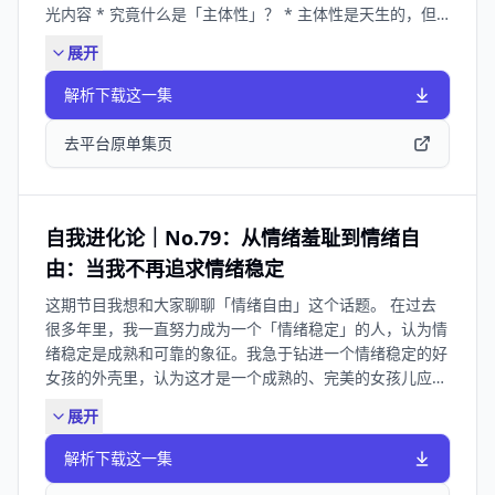
光内容 * 究竟什么是「主体性」？ * 主体性是天生的，但
是后天可能被抑制和剥夺 * 为什么一个人会丧失自己的主体
展开
性，而成为客体？ * 如何重建自身的主体性？（六条实用指
南） * 前提：分清楚什么是别人的事儿，什么是自己的事儿
解析下载这一集
* 第一条：与自己的身体和感受充分联结，重建内在感受的
原点 - 内在的参考系：我的感受，我的直觉 - 身体是与感受
去平台原单集页
连接的桥梁，在生活中带着平等心观察身体生灭的感受 * 第
二条：做好课题分离，心里要拎得清，分得清“两码事” - 你
喜欢我，和我好不好，是两码事 - 我出于尊重告诉你这件
事，和我需要获得你的允许才能做这件事，是两码事 - 我理
自我进化论｜No.79：从情绪羞耻到情绪自
解你的感受，和我需要对你的感受和情绪负责，是两码事 *
由：当我不再追求情绪稳定
第三条：100%对自己负责，明白自己作为一个成年人，永
这期节目我想和大家聊聊「情绪自由」这个话题。 在过去
远都有选择 - 执着于让某个人用自己想要的方式对待自己，
很多年里，我一直努力成为一个「情绪稳定」的人，认为情
也是一种客体思维 * 第四条：克服自恋幻想，不要失去改变
绪稳定是成熟和可靠的象征。我急于钻进一个情绪稳定的好
或拯救任何人 - 别人伤害我，不是我的错。但是让他们继续
女孩的外壳里，认为这才是一个成熟的、完美的女孩儿应该
留在我的生活里，是我的责任 * 第五条：放下执念和掌控欲
有的样子。 可结果却是，我距离真实的自己越来越远。我
- 放下对外的执念，就能管好自己这颗心了 - 允许别人失
展开
逐渐意识到，那些曾经被我忽略的情绪并没有消失，反而停
望，允许自己失败，允许自己犯错，允许自己面目可憎，允
留在我的身体里，影响着我的健康。我终于活成了那个别人
许自己变坏 - 咒语：有缘则聚，无缘则散，缘分到了咱就
解析下载这一集
眼中喜欢、期待的样子，却唯独丢失了我自己。 而这几年
换！ * 第六条：用自己的主体，去创造自己想要的生活和世