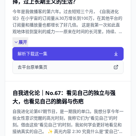
择，过上长期主义的生活？
接、敢拥有 10:29 虽然长大了，但很多人的内在停留在3岁
义，诚实地面对每一个当下的自己 25:14 情绪自由≠情绪宣
今年是我做播客的第六年。过去短短三个月，《自我进化
13:12 真正高配得感的人：不是等自己够好，而是主动创造
泄：我经历过“发疯期”，但那不是终点 27:16 【情绪自由五
论》在小宇宙的订阅量从30万增长到100万，在其他平台的
人生 16:21 低配得感的三重困境：破碎的内在容器 + 自我
步曲】我探索出的更成熟处理情绪的方式： * 第一步-暂停
订阅量和播放量也都增长了好几倍。 这是我第一次如此直
攻击 + 无法行动 21:24 看见身体里的感受：匮乏、内疚、
觉察：先停下来，5分钟内不做任何事，觉察当下的感受 *
观地体验到复利的威力——原来在时间的长河里，持续、耐
羞耻，是最诚实的信号 29:02 匮乏感的源头：小时候“没有
第二步-命名感受：利用AI和情绪表格帮助自己命名感受 *
心地投入，真的会在某一刻迎来指数级的增长。 而在我30
被满足”的记忆，一直跟着我们长大 30:23 内疚感的声音：
第三步-释放情绪：亲测4种释放强烈情绪的有效办法 * 第四
展开
岁这一年，当我回头看20到30岁这十年，会发现很多重要
“我不该拥有” 33:18 羞耻感的深处：“我甚至不配存在”
步-重新觉察：重复2-3步释放情绪直到平静 * 第五步-积极
的选择，其实都是站在长期主义的角度做出的。当下看起来
39:17 自我满足是最高级别的配得感 40:35 真正的转变：从
行动：在平静的状态里，做出有建设性的选择和行动 43:41
解析下载这一集
并不起眼，甚至不被理解，但在五年、十年的尺度里，却持
“索取者”到“创造者” 46:01 我的新公式：配得感 = 我存在 +
基于自我接纳和自我关爱的情绪自由：允许自己，如是存在
续影响着我今天的生活状态。 这一期，我想和你聊聊「复
我创造 + 我圆满 Q&A部分： 48:13 当我很孤独，很想抓住
46:43 祝你快乐，也祝你不只快乐。祝你做真实的自己就好
去平台原单集页
利」与「长期主义」，如何真正落到人生选择中，以及如何
一段关系时，怎么办？ 50:14 如何培养自我愉悦，停止向外
❤️关于SK-II #素来自由 我非常喜欢SK-II 这次企划的视角，
在不焦虑、不追赶的前提下，过一种更笃定、更安心的生
索取？ 55:15 当资源有限，如何一步步走向理想的生活？
当所有人都在祝女性妇女节快乐时，SK-II 祝你不止快乐，
活。 本期节目由 有知有行 赞助播出。 ✨ 高光时刻 02:25
01:00:42 为什么疯狂消费，并不是自我满足？ 🍃 更多信息
做真实自己就好。 无论现在的你是快乐的、悲伤的还是难
做播客6年，第一次迎来指数级增长，让我感受到了复利的
如果你想观看本期直播回放，欢迎前往【小红书/视频号】
过的、无论哪一种情绪，这背后的每一个真实自我的面向，
自我进化论｜No.67：看见自己的独立与强
威力 04:21 18岁第一次接触长期主义：让我开始拥有「做
搜索：颜晓静Athena。查看视频完整版。 如果你想购买
都值得被看见、被尊重、被尽情体验，因为我们#素来自
大，也看见自己的脆弱与伤疤
选择的坐标系」 07:30 “最重要的资产不是钱，而是时间”
【心野间】相关产品，或参与我们即将在12月开启的社群活
由。 🧑🤝🧑 加入心野间 如果你想购买【心野间】相关产
自我进化论第67期节目，是一期我的单口。我想分享今年一
——这句话改变了我的一生 10:49 我为什么当初放弃保研，
动，欢迎添加下方小助手企业微信，或搜索VX：
品，或参与我们的社群活动，欢迎添加下方小助手企业微
些女性意识觉醒的高光时刻，我称它们为“看见自己”的时
选择本科毕业直接工作？ 12:36 20-30岁我定下的目标：认
xinyejian01👇 🍃 关于《自我进化论》 《自我进化论》是
信，或搜索VX：xinyejian01👇 🍃 关于《自我进化论》
刻。借由这些“看见自己”的时刻，我如何学会更好地看见和
识自己，找到自己喜欢的事 14:44 为什么在事业上升期选择
一档由颜晓静创作，持续分享「自我探索」和「自我养育」
《自我进化论》是一档由颜晓静创作，持续分享「自我探
接纳真实的自己。 ✨ 高光内容 2:30 究竟什么是“爱自己”？
裸辞离开麦肯锡，开始旅居做播客？ 16:28 长期主义里，健
内容的播客。欢迎在小宇宙、苹果播客、网易云音乐和喜马
索」和「自我养育」内容的播客。欢迎在小宇宙、苹果播