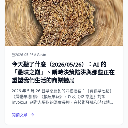
2026-05-26
Gavin
今天聽了什麼（2026/05/26）：AI 的
「愚昧之巔」、瞬時決策陷阱與那些正在
重塑我們生活的商業變局
2026 年 5 月 26 日早間聽到的四檔播客：《資訊早七點》
《聲動早咖啡》《摸魚早報》，以及《42 章經》對談
invoko.ai 創辦人夢琪的深度長聊。在技術狂飆和時代轉折
的節點，回歸對「人」的理解，才是唯一的解藥。
閱讀文章