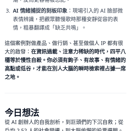
AI 情緒捕捉的刻板印象
：現場引入的 AI 臉部微
表情辨識，把觀眾聽慢歌時那種安靜從容的表
情，粗暴翻譯成「缺乏共鳴」。
這個案例對做產品、做行銷、甚至做個人 IP 都有很
大的啟發：
在資訊過載、注意力稀缺的時代，四平八
穩等於慢性自殺。你必須有鉤子、有故事、有情緒的
高點或低谷，才能在別人大腦的瞬時檢索裡占據一席
之地。
今日想法
從 AI 創辦人的自我剖析，到巨頭們的下沉自救；從
戶均 2.52 人的社會變遷，到大腦偷懶的投票邏輯。