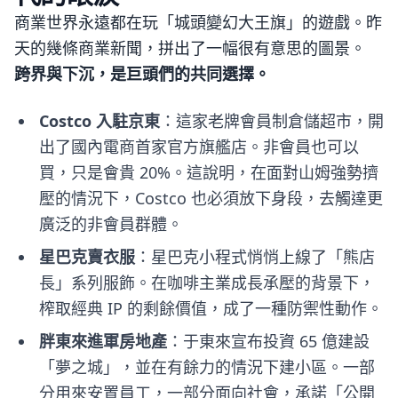
商業世界永遠都在玩「城頭變幻大王旗」的遊戲。昨
天的幾條商業新聞，拼出了一幅很有意思的圖景。
跨界與下沉，是巨頭們的共同選擇。
Costco 入駐京東
：這家老牌會員制倉儲超市，開
出了國內電商首家官方旗艦店。非會員也可以
買，只是會貴 20%。這說明，在面對山姆強勢擠
壓的情況下，Costco 也必須放下身段，去觸達更
廣泛的非會員群體。
星巴克賣衣服
：星巴克小程式悄悄上線了「熊店
長」系列服飾。在咖啡主業成長承壓的背景下，
榨取經典 IP 的剩餘價值，成了一種防禦性動作。
胖東來進軍房地產
：于東來宣布投資 65 億建設
「夢之城」，並在有餘力的情況下建小區。一部
分用來安置員工，一部分面向社會，承諾「公開