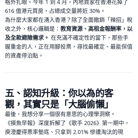
格外扎眼。今年 1 到 4 月，內地買家在香港花掉了
616 億港元買房，占總成交量將近 30%。
為什麼大家都在湧入香港？除了全面撤銷「辣招」稅
收之外，核心邏輯是：
教育資源、高租金報酬率，以
及全款避險需求。
在充滿不確定性的當下，那些手
握重金的人，正在用腳投票，尋找最確定、最能保值
的資產停泊點。
五、認知升級：你以為的客
觀，其實只是「大腦偷懶」
最後，我想分享一個很有意思的心理學洞察。
《摸魚早報》深度拆解了《歌手 2026》第一期中，
庾澄慶得票率墊底、只拿到 2.01% 慘遭淘汰的現