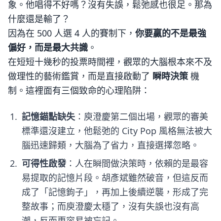
象。他唱得不好嗎？沒有失誤，鬆弛感也很足。那為
什麼還是輸了？
因為在 500 人選 4 人的賽制下，
你要贏的不是最強
偏好，而是最大共識
。
在短短十幾秒的投票時間裡，觀眾的大腦根本來不及
做理性的藝術鑑賞，而是直接啟動了
瞬時決策
機
制。這裡面有三個致命的心理陷阱：
記憶錨點缺失
：庾澄慶第二個出場，觀眾的審美
標準還沒建立，他鬆弛的 City Pop 風格無法被大
腦迅速歸類，大腦為了省力，直接選擇忽略。
可得性啟發
：人在瞬間做決策時，依賴的是最容
易提取的記憶片段。胡彥斌雖然破音，但這反而
成了「記憶鉤子」，再加上後續逆襲，形成了完
整故事；而庾澄慶太穩了，沒有失誤也沒有高
潮，反而更容易被忘記。