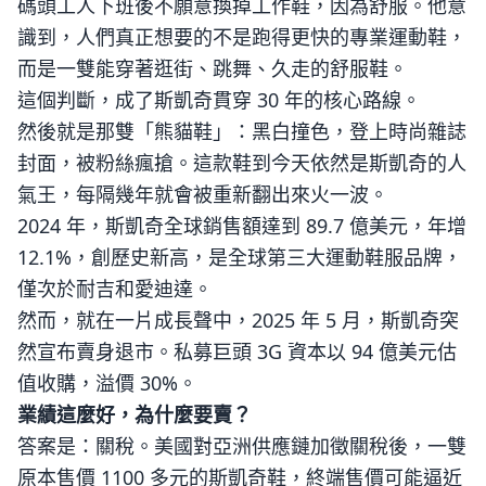
碼頭工人下班後不願意換掉工作鞋，因為舒服。他意
識到，人們真正想要的不是跑得更快的專業運動鞋，
而是一雙能穿著逛街、跳舞、久走的舒服鞋。
這個判斷，成了斯凱奇貫穿 30 年的核心路線。
然後就是那雙「熊貓鞋」：黑白撞色，登上時尚雜誌
封面，被粉絲瘋搶。這款鞋到今天依然是斯凱奇的人
氣王，每隔幾年就會被重新翻出來火一波。
2024 年，斯凱奇全球銷售額達到 89.7 億美元，年增
12.1%，創歷史新高，是全球第三大運動鞋服品牌，
僅次於耐吉和愛迪達。
然而，就在一片成長聲中，2025 年 5 月，斯凱奇突
然宣布賣身退市。私募巨頭 3G 資本以 94 億美元估
值收購，溢價 30%。
業績這麼好，為什麼要賣？
答案是：關稅。美國對亞洲供應鏈加徵關稅後，一雙
原本售價 1100 多元的斯凱奇鞋，終端售價可能逼近