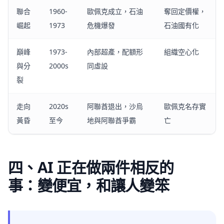
聯合
1960-
歐佩克成立，石油
奪回定價權，
崛起
1973
危機爆發
石油國有化
巔峰
1973-
內部超產，配額形
組織空心化
與分
2000s
同虛設
裂
走向
2020s
阿聯酋退出，沙烏
歐佩克名存實
黃昏
至今
地與阿聯酋爭霸
亡
四、AI 正在做兩件相反的
事：變便宜，和讓人變笨