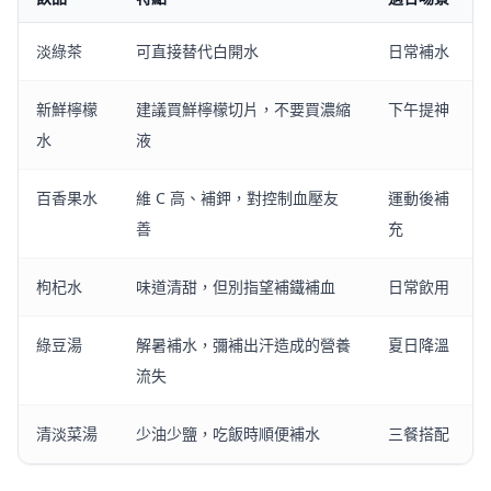
淡綠茶
可直接替代白開水
日常補水
新鮮檸檬
建議買鮮檸檬切片，不要買濃縮
下午提神
水
液
百香果水
維 C 高、補鉀，對控制血壓友
運動後補
善
充
枸杞水
味道清甜，但別指望補鐵補血
日常飲用
綠豆湯
解暑補水，彌補出汗造成的營養
夏日降溫
流失
清淡菜湯
少油少鹽，吃飯時順便補水
三餐搭配