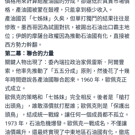
價格用來計算給產油國的分成，卻遠低於真實市場價
格，產油國被蒙在鼓裡，只能拿到極少收入。
產油國苦「七姊妹」久矣，但單打獨鬥的結果往往是
慘敗。墨西哥因為試圖對抗，被踢出石油出口霸主地
位；伊朗的摩薩台政權因為推動石油國有化，直接被
西方勢力幹翻。
第二幕：聯合的力量
關鍵人物出現了：委內瑞拉政治家佩雷斯．阿爾豐
索。他率先推動了「五五分成」原則，然後花了十幾
年時間遊說各產油國聯合起來。1960 年，歐佩克正
式成立。
歐佩克的策略和「七姊妹」完全相反。後者是「槍打
出頭鳥」，誰敢漲價就打壓誰；歐佩克則是「保護出
頭鳥」，結成統一戰線，讓任何一個成員都不孤立。
1973 年，石油危機爆發。歐佩克一戰成名，不僅讓
油價飆升，還最終實現了中東地區石油國有化，徹底