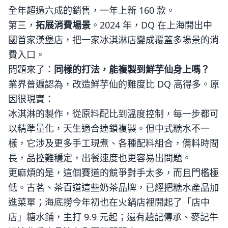
全年超過六成的銷售，一年上新 160 款。
第三，
拓展消費場景
。2024 年，DQ 在上海開出中
國首家漢堡店，把一家冰淇淋店變成覆蓋多場景的消
費入口。
問題來了：
同樣的打法，能複製到鮮芋仙身上嗎？
業界普遍認為，改造鮮芋仙的難度比 DQ 高得多。原
因很現實：
冰淇淋的製作，從原料配比到溫度控制，每一步都可
以精準量化，天生適合連鎖複製。但中式糖水不一
樣，它涉及更多手工現煮、各種配料組合，備料時間
長，品控難穩定，出餐速度也更容易出問題。
更麻煩的是，這個賽道的競爭對手太多，而且門檻極
低。古茗、茶百道這些奶茶品牌，已經把糖水產品加
進菜單；海底撈今年初也在火鍋店裡開起了「店中
店」糖水鋪，主打 9.9 元起；還有趙記傳承、麥記牛