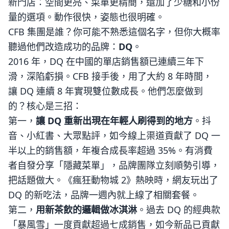
新門店：空間更亮、菜單更精簡，還加了少糖和小份
量的選項。動作很快，姿態也很明確。
CFB 集團是誰？你可能不熟悉這個名字，但你大概率
聽過他們改造成功的品牌：
DQ
。
2016 年，DQ 在中國的單店銷售額已連續三年下
滑，深陷虧損。CFB 接手後，用了大約 8 年時間，
讓 DQ 連續 8 年實現雙位數成長。他們怎麼做到
的？核心是三招：
第一，
讓 DQ 重新出現在年輕人刷得到的地方
。抖
音、小紅書、大眾點評，如今線上渠道貢獻了 DQ 一
半以上的銷售額，年複合成長率超過 35%。有消費
者自發分享「隱藏菜單」，品牌團隊立刻順勢引導，
把話題做大。《瘋狂動物城 2》熱映時，網友玩出了
DQ 的新吃法，品牌一週內就上線了相關套餐。
第二，
用新茶飲的邏輯做冰淇淋
。過去 DQ 的經典款
「暴風雪」一度貢獻超過七成銷售，如今新品已貢獻