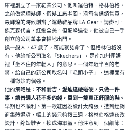
庫裡創立了一家鞋業公司。他叫羅伯特．格林伯格，
之前做過理髮師、假髮工廠老闆、滑雪裝備銷售員，
最輝煌的時候創辦了運動鞋品牌 LA Gear，請麥可．
傑克森代言，紅遍全美。但巔峰過後，他被自己一手
創立的公司董事會掃地出門。
換一般人，47 歲了，可能就認命了。但格林伯格沒
有。他給新公司取名「Skechers」，是南加州俚語
裡「坐不住的年輕人」的意思。一個年近半百的老
將，給自己的新公司取名叫「毛頭小子」，這裡面有
一種微妙的倔強。
他的策略是：
不和耐吉、愛迪達硬碰硬，只做一件
事，讓普通人花不多的錢，買到一雙真正舒服的鞋。
早期也不順利。第一款鞋因為設計太誇張，遭到經銷
商集體退貨，帳上的錢只夠撐三週。格林伯格連夜改
設計，縮短鞋舌，換成海軍藍。他注意到一個細節：