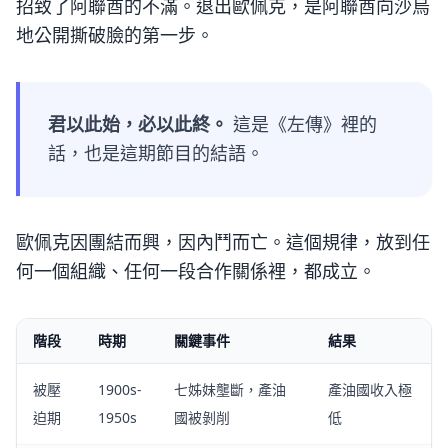
招致了阿聯酋的不滿。退出歐佩克，是阿聯酋向沙烏
地公開撕破臉的第一步。
君以此始，必以此終。
這是《左傳》裡的
話，也是這期節目的結語。
歐佩克因團結而興，因內鬥而亡。這個規律，放到任
何一個組織、任何一段合作關係裡，都成立。
階段
時期
關鍵事件
結果
被壓
1900s-
七姊妹壟斷，產油
產油國收入極
迫期
1950s
國被剝削
低