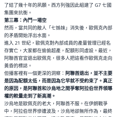
了結了幾十年的夙願。西方列強因此組建了 G7 七國
集團來抗衡。
第三幕：內鬥一場空
然而，當共同的敵人「七姊妹」消失後，歐佩克內部
的矛盾開始浮出水面。
進入 21 世紀，歐佩克對內部成員的產量管理已經名
存實亡，大家都在偷偷超產，配額形同虛設。最近，
阿聯酋官宣退出歐佩克，很多人把這看作歐佩克走向
黃昏的標誌。
但播客裡有一個更深的洞察：
阿聯酋退出，並不主要
是因為配額太低，而是因為它早就不受約束了。真正
的原因，是阿聯酋和沙烏地之間爭奪阿拉伯世界領導
權的較量走到了新高潮。
沙烏地是歐佩克的老大，阿聯酋不服。在伊朗戰爭
中，阿拉伯世界慘遭波及，沙烏地卻無所作為，最終