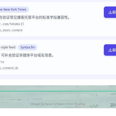
he New York Times
解
样本，适合验证常见播客托管平台的标准字段兼容性。
t.com/54nAGcIl
atom, content
-style feed
Syntax.fm
解
S，可补充验证非媒体平台域名场景。
rss
content, dc
Image by
Kevin Schwarz
from
Pixabay