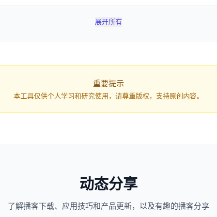
://www.xyzdownloader.xyz/zh-CN?q=...`，打开网页即可自动开始
展开所有
重要提示
本工具仅供个人学习和研究使用，请尊重版权，支持原创内容。
动态分享
了解播客下载、应用技巧和产品更新，以及有趣的播客分享