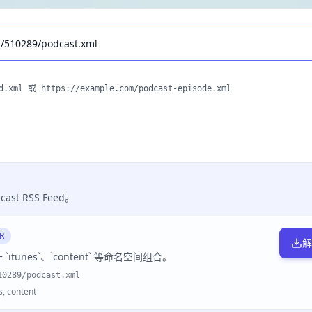
、Apple Podcast）
.xml 或 https://example.com/podcast-episode.xml
t RSS Feed。
R
解
itunes`、`content` 等命名空间组合。
10289/podcast.xml
 content