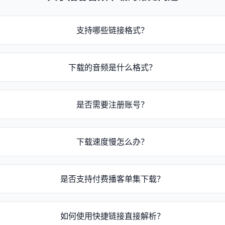
支持哪些链接格式？
s://www.xiaoyuzhoufm.com/episode/[节目ID] 或 https://p
下载的音频是什么格式？
3或M4A格式。
是否需要注册账号？
册即可使用。
下载速度慢怎么办？
心等待或稍后重试。
是否支持付费播客单集下载？
提供付费单集下载解析功能。
如何使用快捷链接直接解析？