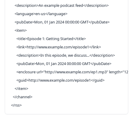
    <
description
>An example podcast feed</
description
>
    <
language
>en-us</
language
>
    <
pubDate
>Mon, 01 Jan 2024 00:00:00 GMT</
pubDate
>
    <
item
>
      <
title
>Episode 1: Getting Started</
title
>
      <
link
>http://www.example.com/episode1</
link
>
      <
description
>In this episode, we discuss...</
description
>
      <
pubDate
>Mon, 01 Jan 2024 00:00:00 GMT</
pubDate
>
      <
enclosure
 url
=
"http://www.example.com/ep1.mp3"
 length
=
"1234
      <
guid
>http://www.example.com/episode1</
guid
>
    </
item
>
  </
channel
>
</
rss
>