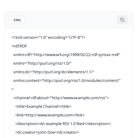
XML
<?
xml
 version
=
"1.0"
 encoding
=
"UTF-8"
?>
<
rdf:RDF
  xmlns:rdf
=
"http://www.w3.org/1999/02/22-rdf-syntax-ns#"
  xmlns
=
"http://purl.org/rss/1.0/"
  xmlns:dc
=
"http://purl.org/dc/elements/1.1/"
  xmlns:content
=
"http://purl.org/rss/1.0/modules/content/"
>
  <
channel
 rdf:about
=
"http://www.example.com/rss"
>
    <
title
>Example Channel</
title
>
    <
link
>http://www.example.com</
link
>
    <
description
>An example RSS 1.0 feed</
description
>
    <
dc:creator
>John Doe</
dc:creator
>