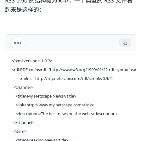
RSS 0.90 的结构极为简单，一个典型的 RSS 文件看
起来是这样的：
XML
<?
xml
 version
=
"1.0"
?>
<
rdf:RDF
 xmlns:rdf
=
"http://www.w3.org/1999/02/22-rdf-syntax-ns#"
         xmlns
=
"http://my.netscape.com/rdf/simple/0.9/"
>
  <
channel
>
    <
title
>My Netscape News</
title
>
    <
link
>http://www.my.netscape.com</
link
>
    <
description
>The best news on the web.</
description
>
  </
channel
>
  <
item
>
    <
title
>Breaking News</
title
>