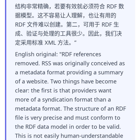
结构非常精确，若要有效就必须符合 RDF 数
据模型。这不容易让人理解，也让有用的
RDF 文件难以创建。第二，可用于 RDF 生
成、验证与处理的工具很少。因此，我们决
定采用标准 XML 方法。”
English original: "RDF references
removed. RSS was originally conceived as
a metadata format providing a summary
of a website. Two things have become
clear: the first is that providers want
more of a syndication format than a
metadata format. The structure of an RDF
file is very precise and must conform to
the RDF data model in order to be valid.
This is not easily human-understandable