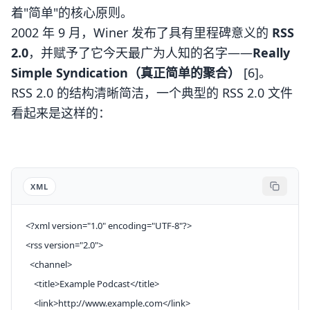
着"简单"的核心原则。
2002 年 9 月，Winer 发布了具有里程碑意义的
RSS
2.0
，并赋予了它今天最广为人知的名字——
Really
Simple Syndication（真正简单的聚合）
[6]。
RSS 2.0 的结构清晰简洁，一个典型的 RSS 2.0 文件
看起来是这样的：
XML
<?
xml
 version
=
"1.0"
 encoding
=
"UTF-8"
?>
<
rss
 version
=
"2.0"
>
  <
channel
>
    <
title
>Example Podcast</
title
>
    <
link
>http://www.example.com</
link
>