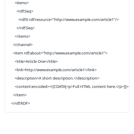
    <
items
>
      <
rdf:Seq
>
        <
rdf:li
 rdf:resource
=
"http://www.example.com/article1"
/>
      </
rdf:Seq
>
    </
items
>
  </
channel
>
  <
item
 rdf:about
=
"http://www.example.com/article1"
>
    <
title
>Article One</
title
>
    <
link
>http://www.example.com/article1</
link
>
    <
description
>A short description.</
description
>
    <
content:encoded
>
<![CDATA[<p>Full HTML content here.</p>]]>
</
c
  </
item
>
</
rdf:RDF
>