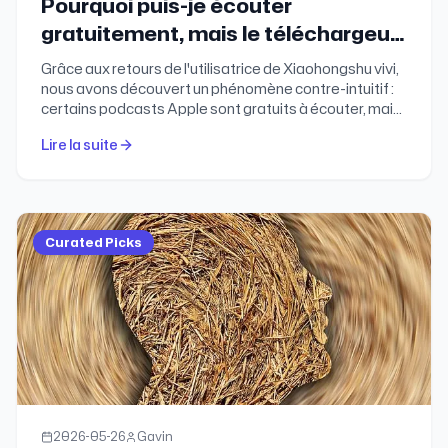
Pourquoi puis-je écouter
gratuitement, mais le téléchargeur
dit "Téléchargement impossible" ?
Grâce aux retours de l'utilisatrice de Xiaohongshu vivi,
nous avons découvert un phénomène contre-intuitif :
certains podcasts Apple sont gratuits à écouter, mais
notre téléchargeur ne peut pas les analyser. Après
Lire la suite
plusieurs jours d'enquête, nous avons enfin trouvé la
réponse.
Curated Picks
2026-05-26
Gavin