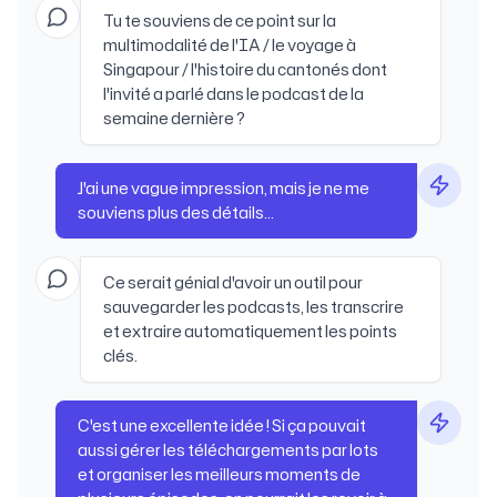
Tu te souviens de ce point sur la
multimodalité de l'IA / le voyage à
Singapour / l'histoire du cantonés dont
l'invité a parlé dans le podcast de la
semaine dernière ?
J'ai une vague impression, mais je ne me
souviens plus des détails...
Ce serait génial d'avoir un outil pour
sauvegarder les podcasts, les transcrire
et extraire automatiquement les points
clés.
C'est une excellente idée ! Si ça pouvait
aussi gérer les téléchargements par lots
et organiser les meilleurs moments de