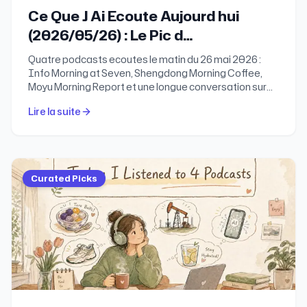
Ce Que J Ai Ecoute Aujourd hui
(2026/05/26) : Le Pic d
Aveuglement de l IA, le Piege des
Quatre podcasts ecoutes le matin du 26 mai 2026 :
Decisions Instantanees et les
Info Morning at Seven, Shengdong Morning Coffee,
Moyu Morning Report et une longue conversation sur
Basculements Business qui Refont
42 Zhang Jing avec Mengqi, fondatrice de invoko.ai. A
Deja Notre Vie
Lire la suite
un moment d acceleration technologique et de
bascule d epoque, revenir a la comprehension de l
humain est peut-etre le seul vrai remede.
Curated Picks