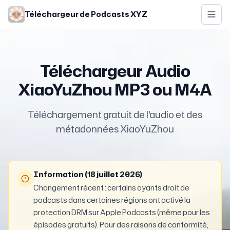
Skip to main content
Téléchargeur de Podcasts XYZ
Téléchargeur Audio
XiaoYuZhou MP3 ou M4A
Téléchargement gratuit de l'audio et des
métadonnées XiaoYuZhou
Information (18 juillet 2026)
Changement récent : certains ayants droit de
podcasts dans certaines régions ont activé la
protection DRM sur Apple Podcasts (même pour les
épisodes gratuits). Pour des raisons de conformité,