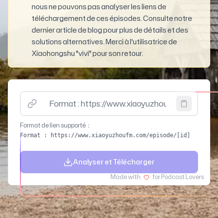
nous ne pouvons pas analyser les liens de
téléchargement de ces épisodes. Consulte notre
dernier article de blog pour plus de détails et des
solutions alternatives. Merci à l'utilisatrice de
Xiaohongshu "vivi" pour son retour.
Veuillez entrer le lien de l'épisode (supporte XiaoYuZho
Format de lien supporté
：
Format : https://www.xiaoyuzhoufm.com/episode/[id]
Analyser et Télécharger
Made with
for Podcast Lovers