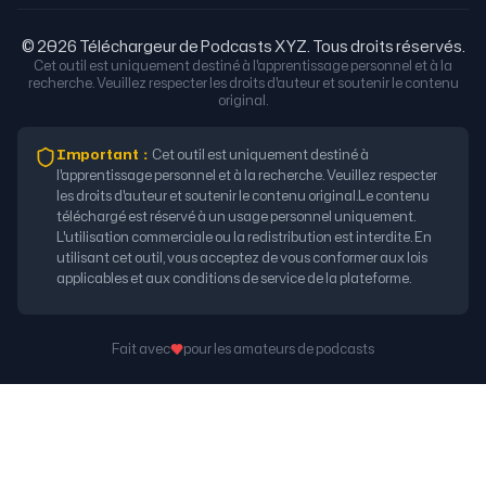
© 2026 Téléchargeur de Podcasts XYZ. Tous droits réservés.
Cet outil est uniquement destiné à l'apprentissage personnel et à la
recherche. Veuillez respecter les droits d'auteur et soutenir le contenu
original.
Important
：
Cet outil est uniquement destiné à
l'apprentissage personnel et à la recherche. Veuillez respecter
les droits d'auteur et soutenir le contenu original.
Le contenu
téléchargé est réservé à un usage personnel uniquement.
L'utilisation commerciale ou la redistribution est interdite. En
utilisant cet outil, vous acceptez de vous conformer aux lois
applicables et aux conditions de service de la plateforme.
Fait avec
pour les amateurs de podcasts