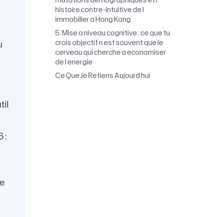
histoire contre-intuitive de l
immobilier a Hong Kong
5. Mise a niveau cognitive : ce que tu
u
crois objectif n est souvent que le
cerveau qui cherche a economiser
de l energie
Ce Que Je Retiens Aujourd hui
til
 :
de