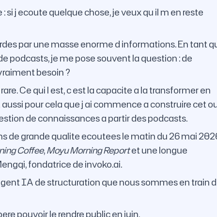
 : si j ecoute quelque chose, je veux qu il m en reste
s par une masse enorme d informations. En tant q
 podcasts, je me pose souvent la question : de
vraiment besoin ?
re. Ce qui l est, c est la capacite a la transformer en
t aussi pour cela que j ai commence a construire cet ou
estion de connaissances a partir des podcasts.
ons de grande qualite ecoutees le matin du 26 mai 2026
ing Coffee
,
Moyu Morning Report
et une longue
ngqi, fondatrice de invoko.ai.
e l agent IA de structuration que nous sommes en train 
ere pouvoir le rendre public en juin.