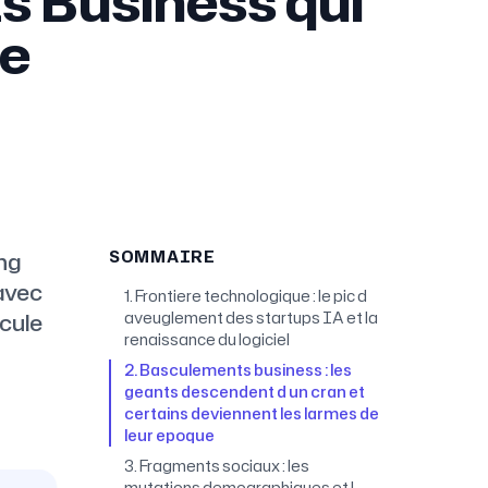
s Business qui
ie
ng
SOMMAIRE
avec
1. Frontiere technologique : le pic d
scule
aveuglement des startups IA et la
renaissance du logiciel
2. Basculements business : les
geants descendent d un cran et
certains deviennent les larmes de
leur epoque
3. Fragments sociaux : les
mutations demographiques et l