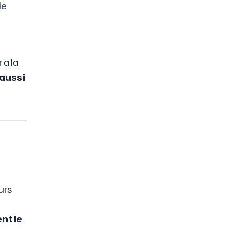
le
 a la
 aussi
urs
nt le