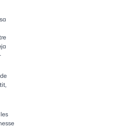
 sa
tre
eja
-
 de
it,
 les
omesse