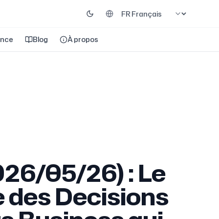
ance
Blog
À propos
026/05/26) : Le
e des Decisions