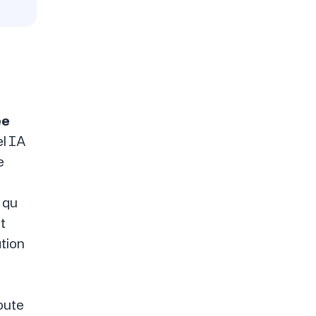
ee
el IA
e
t qu
t
ation
toute