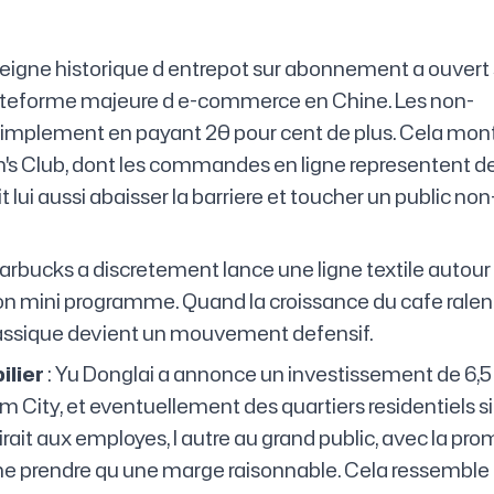
seigne historique d entrepot sur abonnement a ouvert
plateforme majeure d e-commerce en Chine. Les non-
implement en payant 20 pour cent de plus. Cela mon
am's Club, dont les commandes en ligne representent d
 lui aussi abaisser la barriere et toucher un public non
tarbucks a discretement lance une ligne textile autour
 mini programme. Quand la croissance du cafe ralent
classique devient un mouvement defensif.
ilier
: Yu Donglai a annonce un investissement de 6,5
m City, et eventuellement des quartiers residentiels si
rait aux employes, l autre au grand public, avec la pr
e ne prendre qu une marge raisonnable. Cela ressemble