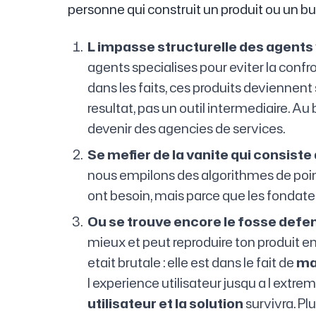
personne qui construit un produit ou un bu
L impasse structurelle des agents
agents specialises pour eviter la confr
dans les faits, ces produits deviennent
resultat, pas un outil intermediaire. A
devenir des agencies de services.
Se mefier de la vanite qui consist
nous empilons des algorithmes de point
ont besoin, mais parce que les fondateur
Ou se trouve encore le fosse defens
mieux et peut reproduire ton produit e
etait brutale : elle est dans le fait de
ma
l experience utilisateur jusqu a l extre
utilisateur et la solution
survivra. Pl