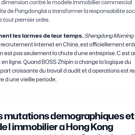
e dimension contre le modele immobilier commercial
ite de Pangdonglai a transformer la responsabilite soc
e tout premier ordre.
nent les larmes de leur temps.
Shengdong Morning 
u recrutement internet en Chine, est officiellement ent
 n est pas seulement la chute d une entreprise. C est au
ent en ligne. Quand BOSS Zhipin a change la logique du
rt croissante du travail d audit et d operations est re
e d une vieille periode.
es mutations demographiques et 
 de l immobilier a Hong Kong