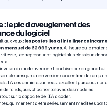
e : le pic d aveuglement des
ance du logiciel
ait aux yeux :
les postes lies a l intelligence incarn
en mensuel de 62 000 yuans
. A l heure ou le materi
 vitesse, l entrepreneuriat logiciel plus classique donn
eux.
invoko.ai, a parle avec une franchise rare du grand hui
 ressemble presque a une version concentree de ce qu on
ls IA ces dernieres annees : excellent parcours, narr
e de fonds, puis choc frontal avec des modeles
out sur la capacite de l IA a coder.
antes, qui meritent d etre serieusement meditees par 