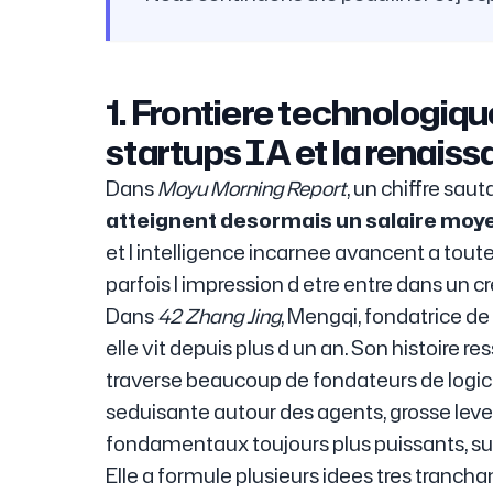
1. Frontiere technologiqu
startups IA et la renaiss
Dans
Moyu Morning Report
, un chiffre saut
atteignent desormais un salaire moy
et l intelligence incarnee avancent a toute
parfois l impression d etre entre dans un cr
Dans
42 Zhang Jing
, Mengqi, fondatrice de 
elle vit depuis plus d un an. Son histoire
traverse beaucoup de fondateurs de logicie
seduisante autour des agents, grosse leve
fondamentaux toujours plus puissants, surt
Elle a formule plusieurs idees tres tranch