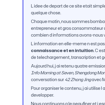
L idee de depart de ce site etait simple
quelque chose.
Chaque matin, nous sommes bombarde
entrepreneur et gros consommateur de
combien d informations avons-nous 
L information en elle-meme n est pas ra
connaissance et en intuition
. C es
de telechargement, transcription et g
Aujourd hui, j ai retenu quatre emissi
Info Morning at Seven
,
Shengdong Morn
conversation sur
42 Zhang Jing
avec Me
Pour organiser le contenu, j ai utilis
developper.
Nous continuons a le peaufiner et j esp