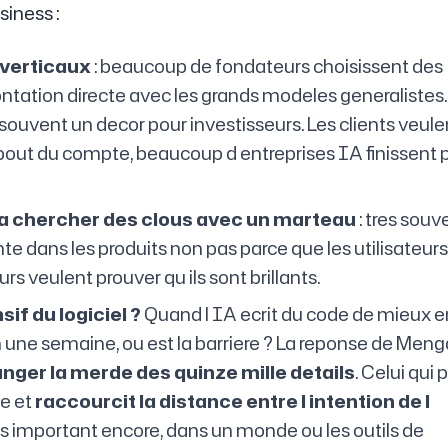
siness :
 verticaux
: beaucoup de fondateurs choisissent des
ontation directe avec les grands modeles generalistes
 souvent un decor pour investisseurs. Les clients veule
u bout du compte, beaucoup d entreprises IA finissent 
e a chercher des clous avec un marteau
: tres souv
e dans les produits non pas parce que les utilisateurs
s veulent prouver qu ils sont brillants.
if du logiciel ?
Quand l IA ecrit du code de mieux e
n une semaine, ou est la barriere ? La reponse de Meng
nger la merde des quinze mille details
. Celui qui
me et
raccourcit la distance entre l intention de l
us important encore, dans un monde ou les outils de