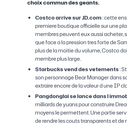
choix commun des geants.
Costco arrive sur JD.com
: cette en
premiere boutique officielle sur une 
membres peuvent eux aussi acheter, s
que face a la pression tres forte de S
plus de la moitie du volume, Costco doit
membre plus large.
Starbucks vend des vetements
: S
son personnage Bear Manager dans son
extraire encore de la valeur d une IP 
Pangdonglai se lance dans l immob
milliards de yuans pour construire Drea
moyens le permettent. Une partie servi
de rendre les couts transparents et d