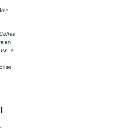
iale
Coffee
re en
ssi le
prise
l