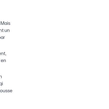
. Mais
nt un
par
ent,
 en
n
qi
 pousse