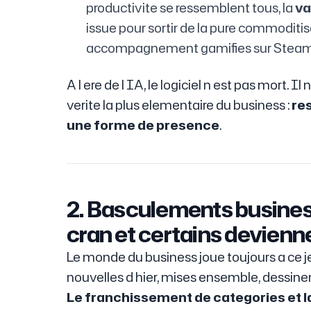
productivite se ressemblent tous, la
va
issue pour sortir de la pure commoditis
accompagnement gamifies sur Steam
A l ere de l IA, le logiciel n est pas mort. 
verite la plus elementaire du business :
re
une forme de presence
.
2. Basculements business
cran et certains devienn
Le monde du business joue toujours a ce j
nouvelles d hier, mises ensemble, dessine
Le franchissement de categories et la