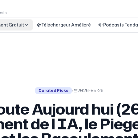
asts
ent Gratuit
Téléchargeur Amélioré
Podcasts Tend
•
2026-05-26
Curated Picks
oute Aujourd hui (2
ent de l IA, le Pieg