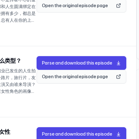
播最近看到有意思，趣
莫不谷：人如何跳出盒
掠过自己 31:10
Open the original episode page
都和人生圆满绑定在
i：“自私自利”和勇敢
：我今年的一个小的
bug 40:50
经拥有多少，都总是
宁、快乐的经历和方法
：对自身利益和情绪的
获得自由 51:50
，总有人在你的上
坂元裕二 广西师范
去魅 57:45 听友
兰的奇遇：火警来了！
。我看的第一本科幻
我们将在评论区抽取
造另外一个问题来解
晚的酒后社死
什么东西。 你无法
下去） 书籍：《应
最后陷入到了虚无当
次感受到喝醉上头和流
一期分享美妙生活
ida出品 书籍：
亏损百万，孩子抗拒学
择、看见和坚定，从有
学到一个可以改变自
子 北京联合出版公司
理财不仅仅跟认知有
泰国，旅行让我相信浪
身学习者乐园”系列
女性身体的一切》
今年是我不到20岁人
卷游戏，旅行的意义是
什么类型？
在学习哪些能让人生
报告》 [美]雪儿·
Parse and download this episode
不谷：我应该集中精
再次回到欧洲，从阿尔
的方法和最主要的收
·乔根森 中信出版社
们业已发生的人生拍
:49 莫不谷：我
读博的博士：游荡是一
？最让人惊讶新知又是什么
ducation》;《风
Open the original episode page
公路片，旅行片，友
一直得不到正反馈怎么
一天，精疲力竭的身体
乐园，每一个学习
》；《我的解放日
主演又由谁来导演？
是你最应该做的事情
义就是去采集不同的风
后第14期；9号酒
里女性角色的画像相
身立命养活自己的能
:01 遥远的地方，有
手机录音即可，录制时可将
拯救系列）；微博博
影中？它的故事高潮
:56 如何应对AI时
地区，自由每秒可得
的内容 投稿者分享的心理
发展，你又期待它会
06 在这个世界人活
ter： 《在世界游
免距离手机太近容易喷麦，
个维度的24项性格
故事时，我们就用讲
听友CK投稿：实力不
回信》 《在世界游
息，避免透露个人
，得分最高的2-5
事不仅可以被“看
4:05 放不出来的
泰国旅行的
慎思考，如需变声处
带来精神力量，提升
属于女性的人生电
欢自己了？为了更喜欢
 罗伯特·波西格《禅
大原因，一般在已经
Newsletter
女性
人生的电影瞬间。
而独立阅读的人是最难
Parse and download this episode
市》 【影视视频】
】播客分享内容皆为
你的人生拍成电影，由