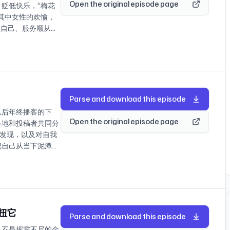
、喜马拉雅、放学以后
Open the original episode page
贬低快乐，“梅花
！抽奖截止时间为6月
其中女性的欢愉，
【如有需要，优惠领取方
牲自己、服务顺从他
9/盒，159/2盒（12
成的样子。 我们希
口味随机+3个冷泡袋
出“快乐的女性”也
 领券到手：46/盒，
积极健康的、还是被
：拍3盒加送2条咖啡，
得被看见和被分享，让快
帆布袋/活页夹/香氛
愤怒的氛围中，我们
，联系客服领换购券
女性获得一些欢愉，
Parse and download this episode
orcode旗舰
“放学以后”的播
以后年终播客的下
制淘口令打开淘宝：
能，一起去终身学习
Open the original episode page
多地和投稿者共同分
iC CZ3457 下单时请
fun!
敏锐发现，以及对自我
 按需购买，不必
：苦难总会流向最会吃
把自己从当下泥潭沼
要的产品。也可对比
43 柚子很甜：通过
再惧怕被任何时代和
先保护自己作为消费
，活成自己想要的样子
，让我们有可能走出
，可以根据需求选择
乐》 45:45 维
由这一次创作，我们
可确认收货后联系客
 56:40 主播关
下我们这已经度过的
复，回复如有延迟敬
康知识 86:34 阿
和aha moment
动出击：只要宅在家里，
7:27 喵叽：离婚带来
扭它
状态 12:05 听友
在越南跨年夜和骑摩托
Parse and download this episode
6个西西瓜：从“婚
大雾里 28:19
，和妈妈一起去旅居
，不是挥霍不尽的金