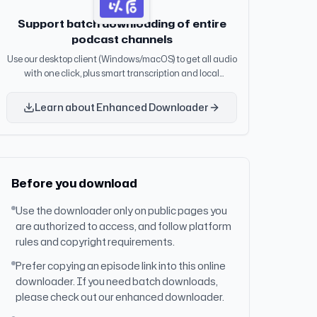
Support batch downloading of entire
podcast channels
Use our desktop client (Windows/macOS) to get all audio
with one click, plus smart transcription and local
knowledge management.
Learn about Enhanced Downloader
Before you download
Use the downloader only on public pages you
are authorized to access, and follow platform
rules and copyright requirements.
Prefer copying an episode link into this online
downloader. If you need batch downloads,
please check out our enhanced downloader.