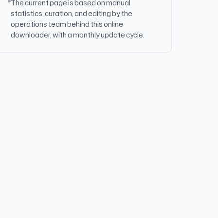
The current page is based on manual
statistics, curation, and editing by the
operations team behind this online
downloader, with a monthly update cycle.