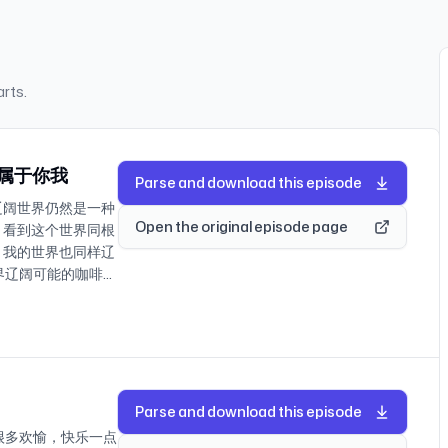
rts.
阔属于你我
Parse and download this episode
辽阔世界仍然是一种
Open the original episode page
。看到这个世界同根
：我的世界也同样辽
界辽阔可能的咖啡品
在这一期节目，和你一
下，你可以把它当做
通过我们自身和投稿
所得，领略其它人类
我们人在囧途的奇遇
ccident！ 【抽
Parse and download this episode
中遇到的happy
很多欢愉，快乐一点