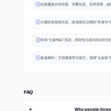
梦》中“看见真实的女性”这一点随着时代的进步和
145:00 很多时候你在最痛苦时做出的决定，会成
还是为了过上令人羡慕的生活？ 03:22:00 霸王
议题覆盖女性欢愉、消费反思、全球游荡，始
马拉雅、QQ音乐；【海外】Spotify、Apple podca
推向了一步又一步的高点，这些陪伴我们成长和成
好的决定，但这需要理性 145:00 最后祝你今夜好
后，我想继续寻找人生新的支撑点 03:24:00 在
podcast、Snipd、Overcast、Castbox、Amazo
们，见证了百年来，尤其近十年来，女性意识井喷
游荡者见：www.youdangzhe.com 【播客&文章
个1太重要了！ 03:30:00 莫不谷：最后我想读一
Casts、Stitcher、Radio Public、Wordpress.
在“自我解放”和“情绪释放”层面的蜕变。 这一期我们
客：《新的一年会好吗？答案在这期播客和这些祝福
《新的游荡，和新创造的人》 03:43:00 关于游
合这四部女性作品，以及当下女性的生活日常，来
大量听友投稿共创，形成相互点燃的“终身学习
传》《降临》 书籍：《绝对笑喷之弃业医生日志》
以及放学以后第1个周边上线 03:48:00 听友卡卡
成为自己，如何一步步实现了主导了自身情绪的权
《穷查理宝典》《芒格之道》《怎样解题》《量子
成一部女性逃亡之路的电影 【Flavor Code疯味
自主，自然，自我，自由。 感谢SK-II对创作者
力》《空洞的心》特德姜《你一生的故事》《三体》
联名保温杯礼盒】 本次联名产品，我们有两个渠道的
守护！ 【听友专属福利】SK-II将选出200名放
章：莫不谷爱发电文章《价值投资：在中国或欧洲
特有“大象鸣叫”系列，用诗性与发问对抗时代
1：小红书，搜索“游荡者的日常”，在账号主页能看
专属福利：SK-II小贝壳防晒（价值¥540），本
及方法》（Newsletter及游荡者网站也可查看）
可购买，小红书专属链接99元！ 方式2：天猫，搜索“fl
听友，包邮免费赠送！收到SK-II小贝壳防晒后，需
《从《财富自由主义》到比特币，自由的上限是我
代码旗舰店”找客服报暗号“放学以后游荡者”领取优惠
在小红书发布一篇笔记分享，不限图文或者视频。
（Newsletter及游荡者网站也可查看）；莫不谷
真诚犀利，不回避痛苦与迷茫，强调“去创造”
合礼包，99元即可购买。 温馨提示：如果购买和
写问卷链接领取专属福利！
的语言学习一揽子经验分享：关于英语和其它各语
题，欢迎在购买渠道，小红书或天猫“flavorcode
https://docs.qq.com/form/page/DTmJ3eEx5
即可查看www.youdangzhe.com 【为全球华
客服咨询。本次礼盒限量发售，请根据个人需求理性
示：本次活动收集时间至3月11日，色号随机发放，
平台】 游荡者（www.youdangzhe.com），
人游荡者提供解决方案的平台】 游荡者（www.youda
卷） 【Timeline】（一期非常长但内容满满值得
莫不谷和霸王花撰写的三篇文章（Run的800种可
注册后可免费阅读莫不谷和霸王花撰写的三篇文章（R
线，祝大家收听愉快，阅读愉快） 03:41 2026
签证攻略），目前游荡者平台已更新上线文章分区
能、语言攻略和全球签证攻略），目前已上线游荡
如何读出新可能？从比较文学的视角看女性觉醒和思潮解
区、欢愉区和闲聊搭子区），欢迎大家注册完成后
和闲聊搭子区，欢迎大家注册后开启创作并在游荡
FAQ
谷：从创作者的崭新视角，我发现薛黛、紫燕、眉
荡者游荡愉快！找到同类！交易自由！ 手机端用户
类！交易自由！手机端用户可把新网址添加桌面，
物设计的精妙 09:29 从《红楼梦》开始说起：显
面，便于日常使用。在使用新网址期间如果有任何
wanderservice2024@outlook.com。 游
悲剧的薛宝钗——为何宝钗执着积累道德资本？ 13:1
需求，欢迎给我们客服邮箱wanderservice2024@o
《⁠东亚女游荡之歌 Songs of East Asian Female W
Why people dow
封建父权成为女德典范的缝隙中打碎表演外壳，展
邮件。 放学以后Newsletter《新的一年会好吗