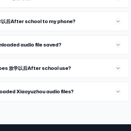
hared 【一则喊话】 倘
由，为什么我读不
？答案在这期播客和
地飘0的时代，找到
有热爱的影视文学作品
订阅链接：
个名叫female
5 金钟罩：我感到震
需科 学/上 网） 为全球华
一下自身和这个世界！
以后After school to my phone?
 24:39 看《还
gzhe.com） 联
达自己和女性互动，
现在清朝文人的笔下
来信及合作洽谈） 同名
实。 感兴趣的女性
让小燕子频频发疯甚
school2021 同名微信
行女性主义和自由主
紫薇可不是一个认同皇
的日常 欢迎并感谢大家
nloaded audio file saved?
共担投入，共享收
引发争议：21世纪活
a/afterschool
ok.com 相关文
格格》的局限与《甄
or 播客封面：莫不谷用
文章&书籍&播客】
0:42 《延禧攻
学以后”，感谢萝卜特
荡者文章 《莫不谷
does 放学以后After school use?
和坚决捍卫自我的富
苹果播客（请科学/
亚)》莫不谷游荡者
对质嘲讽皇权，而且始
乐； 【海外】
不谷游荡者文章
大的震撼：宁愿放弃人
nipd、Overcast、
如何在欧洲(包括荷
家总问“主体性”是什
cher、Radio
loaded Xiaoyuzhou audio files?
者文章 《在游荡的
01:01:39 从
章 《女性浪漫，往
进步和女性思潮的深
ter 《来时尚之都
越没有情绪自由：情绪
日常” 《P人如我
我情绪的一个方法：阅
的日常” 解锁放学以
:13:49 世人都
你的答案又是什么
882652540025c377