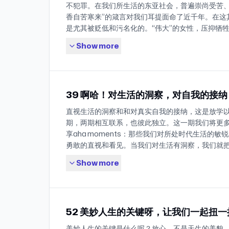
accidents，我们将在爱发电、小宇宙、网易云
不犯罪。在我们所生活的东亚社会，普遍崇尚受苦、
Newsletter的评论区抽取10位听友送出辽阔礼包
香自苦寒来”的箴言对我们耳提面命了近千年。在这
6日晚上18:00，感谢Flavor code提供赠品！ 
是尤其被贬低和污名化的。“伟大”的女性，压抑牺
式如下】 1.Flavor Code 冷萃袋泡咖啡 领券到手：8
人的女性被提倡和树立成榜样，仿佛那是唯一值得活
袋混合口味，12g/袋） 额外加赠：每2盒加送3袋
Show more
望借由这期节目来一起倾听和感受女性的欢愉，展现
2.Flavor Code 鸭屎香茶咖/普洱茶咖/黑咖 浓缩液
是一种可能。无论是精神的、还是肉体的；看起来
88/2盒，129/3盒（7条装，30g/条) 额外加赠
社会认为“guilty pleasure”的，这些欢愉都值
口味随机 满赠：实付满329元，联系客服登记加赠 
乐欢愉在女性中流转起来！ 尤其在最近让人痛苦和
蜡烛 3选1 换购：+49元换购帆布袋（原价99元）
39 啊哈！对生活的洞察，对自我的接纳
尤其想展现出欢愉和快乐的可能性，因为有时候让
可通过以下方式获取听友专属优惠： 1.淘宝搜索【flav
甚至就可以让她们获得更多的勇气。而我们这档名为
直视生活的洞察和和对真实自我的接纳，这是放学
店】，私信客服报【放学以后】领券下单 2.也可复
客，除了希望和大家一起看见日常和日常之外的可
期，两期相互联系，也彼此独立。这一期我们将更
89￥7bizdosYV1j￥ https://m.tb.cn/h.UwK6T
和创造，还有很重要的一点，就是想和大家一起Have 
享aha moments：那些我们对所处时代生活的
注意备注【放学以后】，获取专属加赠 【温馨提示】
【Timeline】 3:00 主播分享最近生活的“欢愉”
勇敢的直视和看见。当我们对生活有洞察，我们就
为了支持我们或者任何创作者而购买任何自己不需
苦的人；欢愉的秘诀是自由，自由的秘诀是勇气 19:
泽中托举了出来。当我们对自我有接纳，我们就不
各渠道购买价格，选择自己最有利的购买方式，优
创作获得的快乐 28:43 小何：勇敢打破各种边界
Show more
群体落下。 对生活的敏锐感知和对自我的笃定接纳
者的权益。 如上优惠与618平台满减优惠不可同享
36:00 莫不谷和霸王花一次心潮澎湃的聊天：《心向快
这不息的时代风暴。创作是为了品尝生活两次，经
最优惠的方式购买。如最终实付价高于此优惠价，
尼：Guilty pleasure，“说脏话”的快乐，“归因理论”
想和你一起以一种崭新的视角和味觉系统来品尝一
服退差价。以及618期间客服可能无法做到及时回
于“厌女”和“威权”的讨论 83:00 关于身体愉悦的生理健
生活！ 【Timeline】 03:35 自我袒露会产生很多洞察
请谅解。 【Timeline】 11:10 主动出门就是主
颂：Girl’s talk，和室友聊“灵魂天”和“身体天” 10
52 美妙人生的关键呀，让我们一起扭一
08:08 敢于谈论可以打破耻感，谈论可以打破人的孤岛
事情就会找上你 11:26 “30年来最开心的一天”之
的觉醒；主动选择带来的快乐；向妈妈喊话 115:40 
投稿：回想了我这近40年的人生，前30年都好像在一片
车往去山上看灯球13:54 叉烧：25年第一次出国
美妙人生的关键是什么呢？放心，不是天生的美貌