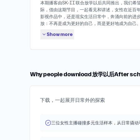
被征服的 03:03:10 人与人之间的联系和羁绊有
韩国电影《国家破产之日》 【相关播客】 中二怪《得
本期播客由SK-II 联合放学以后共同推出，我们希
主播学习的知识和感受，请勿对号入座，也请勿进
https://afterschool2021.substack.co
谁来主演又由谁来导演？ 32:12 你人生中的电影
立的 03:10:16 当下所有优秀、敏锐的创作者都在
威夷旅行社，开张！》 小S &黄春梅《老娘的老娘》
际，借由这期节目，一起看见和讲述，女性在近百
适，建议优先照顾好自己身心健康。 【Timeline】 0
每周发送的信号，通过这种方式让我们永不失联。 【
情节需要放进电影中？ 37:43 霸王花：我的人生
03:18:46 创作是为了品尝生活两次 03:19:47 
《别玩他们的有限游戏，我们创造自己的无限游戏
影视作品中，还是现实生活日常中，奔涌向前的进
这期播客？这是一杯睡前温牛奶 07:00 在这个时
曲/片尾曲：Bliss《寄生兽》 插曲：Ella Fitzgerald《L
政治文艺片 40:41 莫不谷电影观察视角：霸王花的
一个完美的人 【书籍文章】 书籍：《权力的毛细血
Spotify可听） 【延伸信息】 片头曲：Bliss《寄生
放：不再是成为更好的自己，而是更好地成为自己
并渴望新知、理性和自由吗？ 15:00 真正热爱学
面分享视频号：100张计划（微信搜索100张计划
online综艺片 48:43 高中生听友：我想把人生短
泉》、《十年一觉电影梦》 文章：《创作者手册：
04:24《Bee》 25:31 《Fanshawe》 36:09 《the be
举整个社会、家庭和它者的情绪，日复一日地做情
否“自愿” 20:00 为什么面对新知，很多人更容易
程，也可放学以后微信公众号后台回复“100张计划”
路电影的前传 59:11 莫不谷：我的电影人生是一个
Show more
点击爱发电或点击Newsletter订阅指南查看 【影
come》 48:53 《Greco On Monday》 54:46 《Gr
者，而是也觉察、尊重和释放自我真实的情绪。成
25:40 为什么宁要模糊的正确，不要精确的错误？ 3
（豆瓣&即刻） 同名微博&微信公众号&小红书：放学以
题，提供好的解决方案的人生 01:07:00 我的人生
虎藏龙》、《看上去很美》（又名《一朵小红花》）
Thursday》 56:01 《A Piacere》 01:19:12 《Blue H
而非它者情绪的容器。看见真实的自己，尊重真我
万听友的征稿：快到终身学习者乐园来！ 36:00 
school（公众号后台回复【听友群】，可获取入群
食、游荡和创作！ 01:14:00 如果进入朋友的人生
奇一生》、《霸王别姬》、《你想活出怎样的人生
《ชุดโกโกวา》 01:44:59 《love at first sight》
我，女性才会真快活！ 旧的故事会失效，新的故事
这是我获得自由的关键 47:00 我在语言学习的重
台：【国内用户】小宇宙、喜马拉雅、QQ音乐、网
惊吓？ 01:18:00 你想选谁成为你人生电影的导演？ 01
析》、《无问西东》、《火山挚恋》 采访：风险投
星》 02:22:27 《Cessura》 02:16:47 《Silent Ael
来，关于女性的故事也是如此。 《红楼梦》作为千
未来的 55:00 对比各国语言差异：中文非常灵活
【海外用户】Spotify、Snipd、Apple podcast、
士：我目前为止40岁的人生应该是一部励志剧 01:38
https://www.bilibili.com/video/BV1XD4y15
《Eftir Sneeuwland》 片尾曲：《Stay Alive》 N
的文学作品的经典之作，为女子著书，为闺阁立传
险 62:00 为什么我开始学习投资理财：这是一个
podcast、Radio Public、Wordpress. 投稿来信
象和力量被看见了，产生的涟漪效应和正外部性是无穷的 0
摔了我的吉他https://www.bilibili.com/video/BV1S
（请科学/上网）：https://afterschool2021.subs
朝超脱于时代的先锋之处在于：敢于把女性当作真
69:00 牛顿和2万英镑：即使聪明绝顶的天才，也
Why people download 放学以后After sch
afterschool2021@126.com
钟罩：电影人生瞬间里，我想读下妈妈给我30岁生
spm_id_from=333.337.search-card.all.cl
信邮箱：afterschool2021@126.com 同名微
现，这意味着不仅呈现她们的美好光明鲜亮，也会
至闯大祸 72:00 我从社会心理学明白的：为什么
01:51:00 霸王花：我想拍摄31岁中国女性在一个
城市》 电视剧：《是！首相》/《 Yes Prime Mini
after school 欢迎并感谢大家在爱发电平台为我
糕乃至作恶的一面。只展现女性的美好，是对女性
76:00 物理学家和数学家的不同，可以致命？ 84:
02:06:00 现代人的精神危机：内卷卷不动，躺平躺不平
【延伸信息】 片头曲：Bliss《寄生兽》 片尾曲：《Tine
https://afdian.net/@afterschool 播客
化。文学影视作品展现有血有肉的女性，展现真实
很复杂，但我们日常生活经常可以用到 100:00 
不谷：我的电影人生，是一个总是自救的人，以世
life》 插曲：《Eliza's Theme》 Newsletter订
（请科学/上网）、爱发电、汽水儿、荔枝、网易云
性，甚至有心机有手段有糟糕情绪和想法的女性，
下载，一起展开日常外的探索
资，同时投资巴菲特、查理芒格厌恶否定的比特币？ 11
决问题的人，还是越战越勇的fighter 02:26:00
https://afterschool2021.substack.com/
雅、QQ音乐；【海外】Spotify、Apple podcast、
女性最大的解放。因为女性终于从父权社会构建的“
不可解释的情形时，到底采用什么样的观点来看待？ 11
代表我人生的文章《在游荡的30岁：它比理想更好一些》 
箱：afterschool2021@126.com （投稿来信
podcast、Snipd、Overcast、Castbox、Amazo
化”和“欲望化身的妖精化”的圣淫二元化中解放了出
外星生命产生好奇，以及人类如何活出二象性？ 120:
子：我想拍一部展现母女两代女性生存环境和成长
游荡者的日常 同名YouTube：放学以后aftersch
Casts、Stitcher、Radio Public、Wordpress.
为真实活着的人。 在这一点上，《红楼梦》为后世
你改变个人命运？ 126:00 勤奋不是美妙人生的关
三位女性主播碰撞多元生活样本，从日常撬动
03:06:00 我非常非常想尝试的无需高额成本的
放学以后after school 欢迎并感谢大家在爱发电
其它三部同样以清代为背景的作品《还珠格格》《
131:00 如果你在困惑人生没有弹性，可以学习下
03:09:00 你现在对自己这部电影剧情满意吗？未
电：https://afdian.net/@afterschool 
略》不仅在人物形象和叙事手法上大大借鉴了《红
138:00 要注意很多着迷上瘾并不是好的：你为什
情？ 03:14:00 一个灵魂拷问：裸辞游荡是过上
播客（请科学/上网）、爱发电、汽水儿、荔枝、网