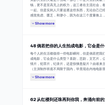
驴”蜕变为快乐的女权主义妈妈的故事 123:00 主
莫不谷：东亚人的迷思之一：反孝和断亲 31:57 
25:30 骑摩托车的旅行，让自己就处于景致当中，让风
钱，更不是至高无上的权力，这三者在主流社会，
味横生的书：《最完美的离婚》 133:30 wuyume
子来思考？你得首先跳出盒子才行 40:05 金钟罩
全世界最美的铁路旅行，从挪威的奥斯陆到卑尔根和它的
一起。但是实则人只要追逐这些东西，无论自己已
Say no的快乐 143:30 hanhan：获得平静、安
aha moment 44:05 莫不谷：内耗的两个根源
Leah的荷兰留学生生活：从固有认知、权威评价中抽身
感觉焦虑、匮乏，和渺小，因为在这三个度量衡上
【拓展阅读及观看】 书籍：《最完美的离婚》 [日] 
不接纳，对别人需要揣测 55:04 霸王花：对八面玲珑的
莫不谷飞往加那利群岛Lanzarote的前一晚在荷
方。庆幸的是，美妙人生的关键，离它们仨很遥远
大学出版社 （特别鸣谢广西师范大学出版社赠书，
i投稿顿悟瞬间：真正重要的问题无法也不能通过制
Show more
59:08 金钟罩在成都旅行一睁眼在医院醒来和前一
书《球状闪电》里说：美妙人生的关键在于你能迷上
热度前2名放友赠书（截止发布第7天），让书流动
决 01:07:12 莫不谷：为什么很多选择自由的人，
1:16:40 莫不谷在西班牙巴塞罗那&塞维利亚第一
描述美妙生活，但是你可以活出美妙生活。本期是
得的权利》 [澳]凯特·曼恩 北京联合出版公司 明室Luc
中？ 01:18:59 听友隔壁的王小姐投稿：投资失败
浪的自由 1:23:25 居安：留在伦敦工作生活的选
的“哄睡播客”，倘若听到最后还没睡，那么你还能
《从零开始的女性主义》 [日] 上野千鹤子 / 田房永
校并不停攻击自己 01:25:16 莫不谷：所有的投资
限游戏中抽身 1:30:30 金钟罩：3年后重新来到
身命运的一个工具的使用方法。因此它同时也是“终
明室Lucida出品 书籍：《身体由我-关于了不起的
关，还跟时代风暴有关 01:34:27 听友海鸟投稿：
漫 1:33:10 在布达佩斯遇到妈妈带着小孩逃离内
48 倘若把你的人生拍成电影，它会是
的第000期： 征稿：快到终身学习者乐园来！ 你
[德]希拉·德利兹/著 北京科技出版社 书籍：《海蒂性学
生里成长最多，认识自我最深的一年 01:43:27 莫
意识世界上还有其它游戏 1:34:58 伍樾：回国后
更美妙的东西呢？它吸引你的原因是什么呢？学习
海蒂 海南出版社 书籍：《纳瓦尔宝典》 [美] 埃里克
每个人的生活都值得一些电影瞬间，但是倘若把我
力去发挥长板，而不是花时间去补足自己的短板 01:53
卑斯山脚下来到充满活力的柏林 1:44:50 在德国
获（Learning and key takeaway）是什么
剧集：《心向快乐/Feel Good》;《性爱自修室/Sex E
成电影，它会是什么类型？喜剧，悲剧，文艺片，
的短板和优势一一对应 01:54:40 创造的人要是
个开启了就无法停止的事情 1:50:33 在巴黎的每
呢？欢迎来稿你的分享——建立一个自愿的终身学习
骚女子/Minx》；《小姐》；《Normal people
情片，犯罪片，纪录片，还是惊悚悬疑片？由谁来
办？ 02:04:09 你能持之以恒，能忍耐的事情就
每一天都被酷和美重新振奋到 1:58:00 旅行的意
者也都是知识的传播者和分享者。投稿发送
志》；《歇斯底里》 播客：放学以后第12期；放学以
（主演制作班底不局限于国内，毕竟现在内地电影
02:07:40 接纳和喜欢自己重要的一点：是否有安
味Flavor，写出独属于自己人生的那一行代码 2:03
afterschool2021@126.com 【投稿方式】
馆第48期 博主：B站Up主：怪力老陈（粉丝单品
当单一且单薄）哪些你人生故事的情节需要放进电
力？ 02:14:06 行动的问题必须在行动中解决 02:18
机会就要去 2:08:10 据说风大：走遍20个国家和
手机垫高，与嘴平齐，收音更清晰。音频请发送至
Show more
主 @Ericaliga 置顶微博中关于pussy power
又是什么？如果它还要在你现在还尚未开启的未来
代？你原创性的想法，是AI绝对取代不了的 02:23:
【书籍&文章】 两篇《在世界游荡系列》的Newslet
afterschool2021@126.com.（提示注意避
测试：这个测试涵盖了智慧与知识、勇气、人道等6
有怎样的情节和结局？ 当下的电影还拍不出我们的
着就是需要合作：主播三人的袒露时刻 02:36:26 
荡的女性1：她从墨尔本的来信和我在阿姆斯特丹的
或背景声音嘈杂收音不清晰，以及请保护好个人信
优势，做完测试你就能得到一份自己优势得分的结果
述的方式来画饼充饥。有力量有意思且真实的人生故
需要与野心相配，实力应该像疯狗一样追赶野心 02:4
荡的女性2: Run了就能脱离有限游戏吗？》 金钟罩
ID，如有昵称可以用昵称投稿） 请投稿发送前谨
项是你的标志性优势，践行你的标志性优势就能够
见”，还可以被“听见”。 我们在这一期播客，听见
内容只能放羊 02:49:02 今年你有哪些瞬间更喜
newsletter：《打工人2023年第一次拥有晚霞》
理也可提前处理好。如非人身安全或隐私威胁等重
幸福感。 欢迎并感谢大家在爱发电平台为我们的创作发电 
62 从红楼到还珠再到你我，奔涌向前的
影，共同看见我们在日常生活中创造出独属于我们
自己，做了哪些事情？ 02:57:58 一个喜欢自由
与摩托车维修艺术》 伊塔洛·卡尔维诺 《看不见的城
录制上线后无法予以撤稿，敬请理解。 【温馨提示
订阅方式：通过科学方法点击
【Timeline】 02:54 主播三人的答案：倘若把