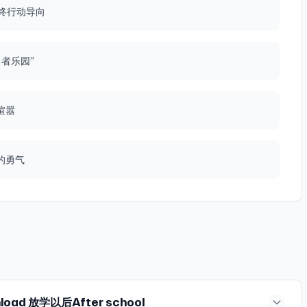
思潮的解放，而把它
为你生命中最重要最
花：不上班不上学之
终行动导向
st、Google
熟而被创造的新故事
眠，此生美妙非凡！
遍地飘0的时代，人有
n Music、Pocket
式地觉醒和进步，
&书籍&影视】 播
篇我在机场写的文章
将和SK-II一起结
中》 影视：《甄嬛
荡者平台的使用说明，
看看女性如何更好地
者乐园”
《聪明的投资者》
：我想把自己的人生拍
利，活得更加真实，
力学史话》《影响
代码&放学以后游荡者
的支持和对肌肤的长久
《球状闪电》 文
购买方式。 方式
学以后听友赠送三八节
投资美股美债的原因
喧嚣
到“小清单”点进去即
次赠送仅限放学以后
；莫不谷爱发电文章
avorcode疯味
按照SK-II要求，
们持续学习的能力》
券，原价139元组
需要的朋友们可以填
游荡者文章《莫不谷
的勇气
使用过程中有任何问
种》注册解锁游荡者
疯味代码旗舰店”官方
Vlhnb3lV（温馨提
人游荡者提供解决方案的
消费。 【为全球华
请知悉后再填写问
注册完成后可免费阅读由
ngzhe.com），
慢慢细细品味的时间
能、语言攻略和全球
un的800种可
年《红楼梦》共读系列
功能（游荡区、学习
区、学习区、欢愉区
放 05:20 莫不
开启内容创作并在游
者游荡愉快！找到同
嬛、令后4对女性人
可把新网址添加桌
客服邮箱
性悲剧的林黛玉与隐性
注册、支付、退款等
荡者平台主题曲正式上线
6 宝钗是如何在遵循
utlook.com发送
anderers⁠》
nload 放学以后After school
露真实自我的？
？答案在这期播客和这