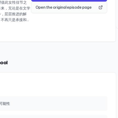
时候就是靠互相麻烦建
意忘形No.56：夏
望值此女性佳节之
行危险尝试，如有不
m/后输入邮箱，即可收到我们
瞬间是什么？哪些故事
处理同一个命题
Open the original episode page
 放学以后第30期
年来，无论是在文学
2:00 为什么会有
延伸信息】 片头
电影想拍成剧情片或是
希望大家在这个时代不做
》（爱发电、
步，层层推进的解
代，人还可以热爱学习
et's do it》 封
真实人生就是24小时
管作用》、《源
兽》 插曲：
。不再只是承接和托
习的关键，在于你是
查看每期封面设计过
暂的16年拍摄成一部公
从播客开始说起》，
st is yet to
绪劳动者和情绪缓释
感到疲累和恐惧？
） 主播ID：莫不谷
痴迷低成本解决问
视视频】 电影：《卧
eco On
为自身情绪的主体，
0:00 面向全球百
后after
电影拍摄要集结美
、《珍·古道尔的传
awaii》 01:31:19
的情绪，做个真的
为什么我在学荷兰语：
通道） 播客收听平
电影中，会是惊喜还是
》、《坠楼死亡的剖
 02:07:06 《宿醉之
必须被创造和讲述出
大发现：荷兰语是面向
易云、汽水儿；
:28:00 肌肉女博
资人徐新采访
lys》 02:25:38
百年来以女性为主体
，同时也非常模糊和危
Google
:00 一个女性的形
7dh?p=3 音乐：美联航
ewsletter订阅链接
，它在它所诞生的清
无需撕扯的领域
邮箱：
1:47:00 金
x411S7Kt/?
tack.com/ 投稿来
实的生命主体来呈
会缺乏理性犯大错甚
ool
日写的这封信
ick 纪录片：《假装我们在
信公众号：放学以后
呈现她们的缺点和糟
我们很难拒绝别人？
时代背景下成长的电影
ster》、《恶鬼》
们的创作发电：
的绑架，束缚和驯
00 量子力学听起来
 02:07:00 莫
s of your
收听平台：【国内】苹果播客
的女性，立体的女
为什么我要学习价值投
界为家的人，总想解
阅链接：
、小宇宙、喜马拉
才是对现实生活着的
0:00 当你遇到
 莫不谷：我想读特别能
（需科学/上网） 联系邮
Google
道德化身的神圣
3:00 最近我对
02:43:00 粽
及合作洽谈） 小红书：
n Music、Pocket
来，成为了“人”，成
00 数学可以帮助
故事的传记电影
ool 同名微信公众号：
女性文学开宗立派，
键词，你的渴望才是
可能性
电影类型，是动画电影
平台为我们的创作发
甄嬛传》和《延禧攻
数学的排列组合原理
来还想创造哪些剧
播客收听平台：【国内】苹果
楼梦》，也将《红楼
么如此痛苦，空虚？
自己真心想过的生活，
易云、小宇宙、喜