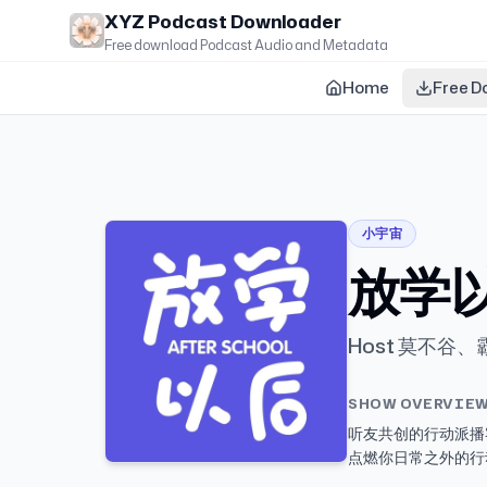
Skip to main content
XYZ Podcast Downloader
Free download Podcast Audio and Metadata
Home
Free D
小宇宙
放学以后
Host 莫不谷
SHOW OVERVIE
听友共创的行动派播
点燃你日常之外的行