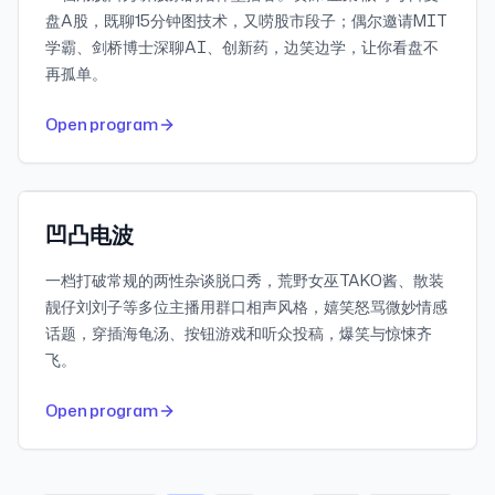
盘A股，既聊15分钟图技术，又唠股市段子；偶尔邀请MIT
学霸、剑桥博士深聊AI、创新药，边笑边学，让你看盘不
再孤单。
497
30-day downloads
Open program
1.9M
Subscribers
小宇宙
凹凸电波
一档打破常规的两性杂谈脱口秀，荒野女巫TAKO酱、散装
靓仔刘刘子等多位主播用群口相声风格，嬉笑怒骂微妙情感
话题，穿插海龟汤、按钮游戏和听众投稿，爆笑与惊悚齐
飞。
Open program