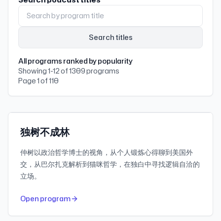
Search titles
All programs ranked by popularity
Showing 1-12 of 1309 programs
1.2K
30-day downloads
Page 1 of 110
819.5K
Subscribers
小宇宙
Featured
独树不成林
仲树以政治哲学博士的视角，从个人锻炼心得聊到美国外
交，从巴尔扎克解析到猫咪哲学，在独白中寻找逻辑自洽的
立场。
1.1K
30-day downloads
Open program
3.9M
Subscribers