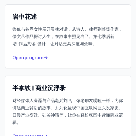
小宇宙
Featured
岩中花述
鲁豫与各界女性展开灵魂对话，从诗人、律师到菜场作家，
借文艺作品探讨人生，在故事中照见自己。第七季后新
增“作品共读”设计，让对话更具深度与余味。
994
30-day downloads
Open program
805.5K
Subscribers
小宇宙
Featured
半拿铁 | 商业沉浮录
财经媒体人潇磊与产品老兵刘飞，像老朋友唠嗑一样，为你
讲述商业背后的故事。系列化呈现中国互联网巨头发家史、
日漫产业变迁、硅谷神话等，让你在轻松氛围中读懂商业逻
辑。
974
30-day downloads