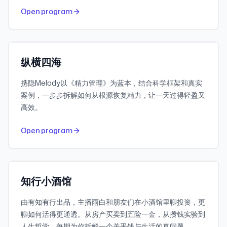
752
30-day downloads
Open program
1.6M
Subscribers
小宇宙
纵横四海
携隐Melody以《精力管理》为蓝本，结合科学框架和真实
案例，一步步拆解如何从根源恢复精力，让一天过得轻盈又
高效。
650
30-day downloads
Open program
1.9M
Subscribers
小宇宙
知行小酒馆
由有知有行出品，主播雨白和朋友们在小酒馆里聊投资，更
聊如何活得更通透。从房产买卖到五险一金，从攒钱实验到
人生哲学，每期为你拆解一个关乎钱与生活的真问题。