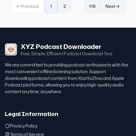
Previous
1
2
...
110
Next
XYZ Podcast Downloader
Free, Simple, Efficient Podcast Download Tool
We are committed to providing podcast enthusiasts with the
most convenient offline listening solution. Support
downloading podcast content from XiaoYuZhou and Apple
Podcast platforms, allowing you to enjoy high-quality audio
content anytime, anywhere.
Legal Information
Privacy Policy
Terms of Service