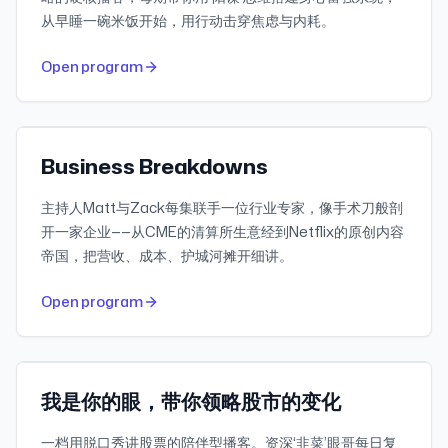
从早睡一碗米饭开始，用行动击穿焦虑与内耗。
528
30-day downloads
Open program
345
Recent reviews
Apple Podcasts
Featured
Business Breakdowns
主持人Matt与Zack每集联手一位行业专家，像手术刀般剖
开一家企业——从CME的清算所生意经到Netflix的原创内容
帝国，把营收、成本、护城河摊开细讲。
502
30-day downloads
Open program
60.7K
Subscribers
小宇宙
我是你的眼，带你领略股市的变化
一档用脱口秀讲股票的陪伴型播客。资深‘韭菜’眼哥每日复