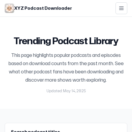
Skip to main content
XYZ Podcast Downloader
Trending Podcast Library
This page highlights popular podcasts and episodes
based on download counts from the past month. See
what other podcast fans have been downloading and
discover more shows worth exploring.
Updated: May 14, 2025
Search podcast titles