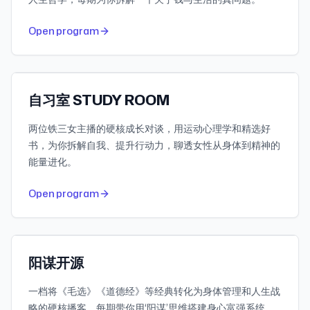
551
30-day downloads
Open program
643.2K
Subscribers
小宇宙
自习室 STUDY ROOM
两位铁三女主播的硬核成长对谈，用运动心理学和精选好
书，为你拆解自我、提升行动力，聊透女性从身体到精神的
能量进化。
542
30-day downloads
Open program
129.5K
Subscribers
小宇宙
阳谋开源
一档将《毛选》《道德经》等经典转化为身体管理和人生战
略的硬核播客，每期带你用‘阳谋’思维搭建身心富强系统，