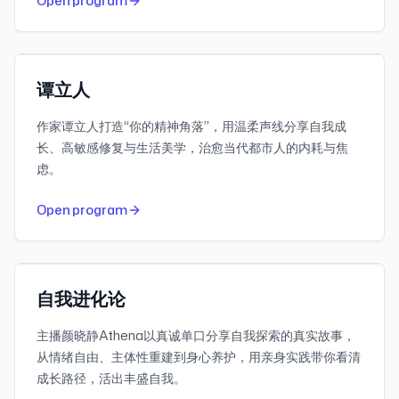
Open program
663K
Subscribers
小宇宙
Featured
谭立人
作家谭立人打造“你的精神角落”，用温柔声线分享自我成
长、高敏感修复与生活美学，治愈当代都市人的内耗与焦
虑。
832
30-day downloads
Open program
2.1M
Subscribers
小宇宙
Featured
自我进化论
主播颜晓静Athena以真诚单口分享自我探索的真实故事，
从情绪自由、主体性重建到身心养护，用亲身实践带你看清
成长路径，活出丰盛自我。