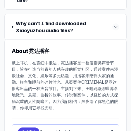
use?
Why can’t I find downloaded
Xiaoyuzhou audio files?
About 霓达播客
戴上耳机，在霓虹中抵达，霓达播客是一档漫聊类声音节
目，旨在打造当前青年人感兴趣的听觉社区，通过案件来漫
谈社会、文化、娱乐等多元话题，用播客来陪伴大家的通
勤、摸鱼和睡前的碎片时光。悬疑案件CRIMINAL是霓达
播客出品的一档声音节目。主播刘下来、王哪跑漫聊世界各
地微恐、悬疑、曲折的故事、传说和案件，以轻松的方式探
触沉重的人性阴暗面。因为我们相信：黑夜给了你黑色的眼