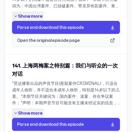
带，也有很多为生活所迫的边缘人群。达拉斯的性工作者
烫伤、运动意外都能用！ * Timeline 00:00-02:23小雨伞
词为：中国台湾案件、已侦破案件、带灵异色彩案件、青少
们，就是这些人群之一。 长期以来，性工作者相当于是这座
保险经纪平台 02:23-05:28 案发地点背景介绍 ——案件开始
年犯罪。 *声明：本期声音节目可能含有主播未经证实的信
城市的影子人口。直到1990年，因为一桩离奇恐怖的案
Show more
—— 05:28-18:00 案发 18:00-32:42 二选一：嫌疑人是父
息，因为案件内容均取自网络报道以及相关书籍、报刊、杂
子，她们突然成为了媒体报道的焦点，也成为了需要“被拯
亲？ 32:42-01:01:45 二选一：嫌疑人是儿子？ 01:01:45-
志等渠道；节目中的观点及讲述纯属主播个人基于事件的客
救“这种叙事中的主角。 * Timeline 00:32-04:46 双面达拉
Parse and download this episode
01:16:08乔的出现 01:16-01:22:20关于黑手 ——案件结束——
观解读；同时，受限于主播知识结构、认知水平、人生经历
斯 04:46-30:01 案发与调查 30:01-01:05:20 重要转折
01:22:20-01:25:33 小雨伞使用体验 * 本期节目相关图片 *
以及主播在参考、阅览、理解手头资料准确性的局限，节目
01:05:20-01:23:25 本案的后续讨论 * 本期节目相关图片 *
Open the original episode page
References and materials 1. Public Report of a Joint
内容仅供参考，不可作为官方结论予以理解和散播。欢迎您
References and materials 1. Dearmore, K. (2025).
Review by the Police and the Police Complaints
的指正、纠错和讨论。 * 导语 大家好，欢迎收听霓达播客出
Looking Back at the Dallas Skyline, From 1914 to Today.
Authority of Aspects of the Police Investigation
品的声音节目｜悬疑案件｜！ 本期节目是大侦探X小宇宙联
Observer. 2. Gray, J. (2024). Retired Lt. Regina Smith on
surrounding the Arrest and Prosecution of David Cullen
合播客企划「当推理照进现实」特别节目！感谢大侦探在过
141. 上海两梅案之特别篇：我们与听众的一次
Helping Catch the 'Eyeball Killer' as a Rookie Officer.
Bain on Five Counts of Murder 2. Black Hands podcast:
去十年的陪伴！ 在一个叫焰火镇的地方，陆续有学生死亡。
A&E. 3. The Eyeball Killer, Pinnacle Books, Kensington
对话
Episode 1-10 | Stuff.co.nz 3. David Bain V The Queen -
第一个被推下山崖；第二个死在蓄水池，死因是头部撞击水
Publishing, 1996. 4. "Forensic Files" See No Evil (TV
Privy Council Judgment, Privy Council, 11 May 2007 4.
*霓达播客出品的声音节目|悬疑案件CRIMINAL|，只适合
池边缘，失血过多；第三个失足从高楼坠落水池，触电而
Episode 2001)". June 14, 2001. Retrieved on March 20,
"David Bain found not guilty". News NZ. 5 June 2009.
成年人收听，并不适合未成年人收听，特别是14岁以下的儿
亡。 随着不断有人去世，焰火镇开始出现各种灵异现象：神
2026. 5. Texas Happens.The Texas Eyeball Killer:
Achieved on Apr.10 2026 5. "David Bain: Retired judge
童。 *本期节目关键词为：国内案件、迷案、存在争议案
秘鬼火、诡异的声音、忽明忽暗的灯光。 凶手，究竟是谁
Charles Albright’s Bizarre Crimes and the Search for
to head compensation claim". The New Zealand
件； *声明：本期声音节目可能含有主播未经证实的信息，
呢？欢迎大家收看第十一季大侦探《焰火镇迷案I》，来识
Justice. Retrieved on March 20, 2026. 6. Partington, V.
Herald. Achieved on Apr.10 2026 6. Bain's sister Laniet
因为案件内容均取自网络报道以及相关书籍、报刊、杂志等
破凶手的诡计。 不过，在此之前，霓达播客为大家准备了一
(2021.Charles Albright: The Real-Life Norman
Show more
was to tell of incest, NZ Herald, Achieved on Apr.10
渠道；节目中的观点及讲述纯属主播个人基于事件的客观解
桩真实案件。同样是灵异为底色，同样发生在小镇之中，同
Bates.Medium. 7. Department of Psychology Radford
2026 7. Joe Karam: David Bain payout a 'bittersweet pill
读；同时，受限于主播知识结构、认知水平、人生经历以及
样有一群涉案的少年。而凶手，就在这群少年之中。 案件发
Parse and download this episode
University. Charles Albright “Eyeball Killer, Dallas Ripper
to swallow', NZ Herald, Achieved on Apr.10 2026 8. 插曲
主播在参考、阅览、理解手头资料准确性的局限，节目内容
生在中国台湾省新竹县竹东镇。1997年9月16日，正值中
and Dallas Slasher. Retrieved on March 20, 2026. 8. 插