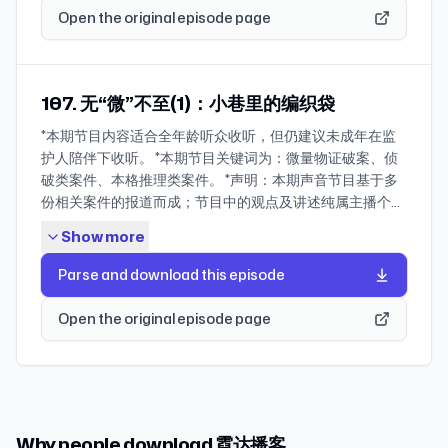
Who wants to love forever by Queen; 其余BGM为
仅供参考，不可作为官方结论予以理解和散播。欢迎您的指
秋。17岁的少女林小蕙跟母亲约好，晚上跟同学一起赏月、
Open the original episode page
曲：Empire State of Mind；其他BGM均为OpenFree
PublicFree Music.
正、纠错和讨论。 *建议：如果您是第一次听这个案子或者
吃烤肉，然后会在凌晨2点之前回家。可是，林小蕙出门之
Music.
这期节目，建议您移步公众号，先去听下架原版内容，再来
后，便消失得无影无踪。 与林小蕙共度中秋之夜的少年们，
听本期节目！ * 导语 这是一期霓达播客的特别节目。 我们将
成为了案件破获的关键。可他们，却集体隐藏着一个秘密。
以两梅案为载体，与听众展开一次对话。 这种形式，以前没
而一个诡异的梦，将带着我们，走进这个中秋节夜晚的秘
107. 无“微”不至(1)：小巷里的编织袋
有过，以后也不会再有。 关于两梅案的原版，大家也别问豆
密。 * Timeline 00:00-06:35 本期开场：我们对|大侦探|的
*本期节目内容适合全年龄听众收听，但仍建议未成年在监
包了，我们将在公众号上架。 我们接受自己做出的任何版本
喜爱以及与本期节目的关联 ——案件开始—— 06:35-09:39
护人陪伴下收听。 *本期节目关键词为：微量物证破案、侦
的节目，也接受不完美的自己。 感谢大家收听。 想说的话
本案的空间介绍 09:39-19:27 本案人物以关系介绍 19:27-
破类案件、本格推理类案件。 *声明：本期声音节目基于多
都在节目里，也请大家耐心听完。 * Timeline 00:00-13:30
24:20 离奇的失踪 24:20-30:49 寻找小蕙与二姐的梦境
份相关案件的报道而成；节目中的观点及讲述纯属主播个人
第一部分：开篇（开启对话） 13:30-17:06 第二部分：案件
30:49-46:41 冲出来的尸体与警方的调查 46:34-54:16 奇怪
基于上述材料的客观解读；同时，受限于主播知识结构、认
背景+主播讲解（调整讲解角度） 17:06-51:26 第三部分：
的鹅肉店 54:16-01:01:07 秘密线报 01:01:07-01:08:23 真相
Show more
知水平、人生经历以及主播在参考、阅览、理解手头资料准
案发过程+初步勘查（基本为原版节目，只作小幅度更改）
与判决 01:08:23-01:20:20 尾声闲聊：案件中的灵异与青少
确性的局限，节目内容仅供参考，不可作为官方结论予以理
51:26- 01:11:36 第四部分：主播讲解+疑点阐述（阐述主播
Parse and download this episode
年犯罪 * 本期节目相关图片 * References and materials 1.
解和散播。欢迎您的指正、纠错和讨论。 * 导语 大家好！欢
立场） 01:11:36-01:28:49 第五部分：真相盘点+主播讲解：
法眼黑與白－集體殺少女1、2 2. 關鍵時刻 EP14｜竹東少女
迎收听由霓达播客出品的声音节目|悬疑案件CRIMINAL|,
假如真凶就是大梅（大篇幅重构） 01:28:49-01:54:50 第六
Open the original episode page
袋屍虐殺案 3. 没药花园.《少女赏月后失踪，暴雨冲出遗
本周我们来到广东省肇庆市！ 2001年3月27日，肇庆市文
部分：真相盘点+主播讲解：假如真凶不是大梅（大篇幅重
体，一个月内小镇连发两起少女虐杀案...》 4. 華視新聞網.
明路三巷的垃圾停放处，出现了一个红色编织袋。 将编织袋
构） 01:54:49-02:00:00 第七部分：结尾（结束对话） • 本
《虐殺少女入罪終身聆聽宣判後悔莫及》 5. 華視新聞網.
打开来，泛黄的枕头套、折叠好的干净衣物、白色螺旋大耳
期节目相关图片 * References and materials 1. 单玉晓.
《傅惠蘭被求處無期徒刑》 6. 華視新聞網.《竹東發生女高
环、破损的电视天线… 这是一个靠传统侦查手段破案的年
《上海“两梅案”疑云｜特稿精选》[N].财新通，2024. 2. 燎
中生命案》 7. 中時新聞網.《新竹國中輟學女遭13人性侵凌
代。刑侦人员往往只能从现场的物证出发，进行罪案分析和
原. 《“两梅案”：18年后的疑问和玄机》[J]. 调查与记录，
虐 電擊致死陳屍荒野》 8. 自由時報.《集體虐殺 竹東不只一
Why people download 霓达播客
侦查。但庞大复杂的物证线索，往往真假难辨，容易将罪案