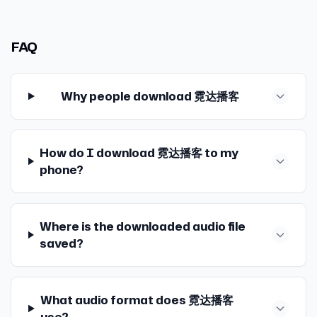
FAQ
Why people download 霓达播客
How do I download 霓达播客 to my
phone?
Where is the downloaded audio file
saved?
What audio format does 霓达播客