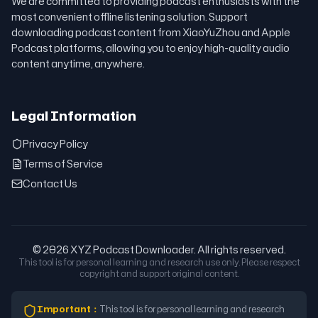
We are committed to providing podcast enthusiasts with the
most convenient offline listening solution. Support
downloading podcast content from XiaoYuZhou and Apple
Podcast platforms, allowing you to enjoy high-quality audio
content anytime, anywhere.
Legal Information
Privacy Policy
Terms of Service
Contact Us
© 2026 XYZ Podcast Downloader. All rights reserved.
This tool is for personal learning and research use only. Please respect
copyright and support original content.
Important
：
This tool is for personal learning and research