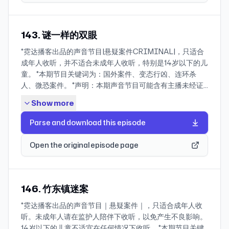
37:14 调查的死局 37:14-44:44 第二次案情分析会 44:44-
导语 大家好，欢迎收听霓达播客出品的声音节目｜悬疑案件
50:33 案件的突破 50:33-55:20 追凶 55:20-58:00 本期结
｜！ 新西兰达尼丁市是一个风景优美的海滨城市，住在这里
尾的感受 * 本期节目资料只有文字信息并无图片信息 *
的家庭往往幸福指数很高。 不过，1994年6月20日，一个
143. 谜一样的双眼
References and Materials 1. 翁里、丁寰翔,《刑事侦查原
22岁青年的家庭破灭了。 在那个寒冷的冬日早晨，他跟往
理与案例教程》，2014年，清华大学出版社; 2. 张文琴，
*霓达播客出品的声音节目|悬疑案件CRIMINAL|，只适合
常一样，起床为附近的居民送报纸。可等他回到家中，他看
《刑事案件侦查》，2007年，公安大学出版社； 3. 本期音
成年人收听，并不适合未成年人收听，特别是14岁以下的儿
到了令他终生难忘的恐怖画面。 他的母亲、父亲、两个妹
乐均为PublicFree Music.
童。 *本期节目关键词为：国外案件、变态行凶、连环杀
妹、以及年仅14岁的弟弟，全部惨死家中。 当警方抵达现
人、微恐案件。 *声明：本期声音节目可能含有主播未经证
场时，青年倒在地上，双手掩面，痛苦令他蜷缩着身体。他
实的信息，因为案件内容均取自网络报道以及相关书籍、报
的嘴里念念有词：“他们都死了，他们都死了，是黑手带走
Show more
刊、杂志等渠道；节目中的观点及讲述纯属主播个人基于事
了他们，是黑手毁掉了我的家庭。” “黑手”，多么恐怖的意
件的客观解读；同时，受限于主播知识结构、认知水平、人
象，它似乎躲在阴暗处，伺机而动。 其实，在本案中，“黑
Parse and download this episode
生经历以及主播在参考、阅览、理解手头资料准确性的局
手”，就藏在这个家庭内部。 他是谁？ * 小雨伞保险经纪平
限，节目内容仅供参考，不可作为官方结论予以理解和散
台 感谢「小雨伞保险经纪」对霓达播客本期节目的支持！
Open the original episode page
播。也请收听者分清主播立场与引述资料的区别。欢迎您的
小雨伞保险经纪，就像保险界的“真相调查员”，一对一用大
指正、纠错和讨论。 * 导语 大家好，欢迎收听霓达播客出品
白话讲清条款，不推销、只按我们的情况定制专属方案，全
的声音节目｜悬疑案件｜！本期给大家带来一期美国的知名
程协助理赔，为咱们的人身财产安全保驾护航！ 「粉丝专属
案件。案件发生地是美国得克萨斯州的达拉斯县。 达拉斯是
146. 竹东镇迷案
福利」 1.点击www.xiaoyusan.com即可预约专业保险顾问
德州第三大城市，金融、石油、电信行业都很兴旺。在案发
的【一对一咨询服务】 *包括：保险科普、方案定制、保单
*霓达播客出品的声音节目｜悬疑案件｜，只适合成年人收
的九十年代，达拉斯看起来就已经是一座非常气派的现代大
测评、理赔协助等。 2. 关注「小雨伞公众号」回复“霓达”预
听。未成年人请在监护人陪伴下收听，以免产生不良影响。
都市了。不过，在摩天大楼的阴影里，城市背面的灰色地
约咨询的同时可领取一份【成人意外险】 *猫抓狗咬、摔伤
14岁以下的儿童不适宜在任何情况下收听。 *本期节目关键