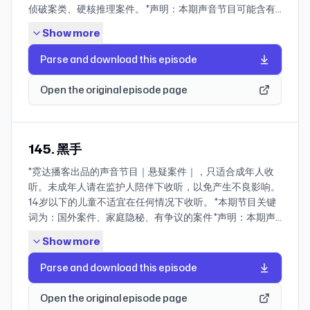
侦破案类、硬核推理案件。 *声明：本期声音节目可能含有
主播未经证实的信息，因为案件内容均取自网络报道以及相
Show more
关书籍、报刊、杂志等渠道；节目中的观点及讲述纯属主播
个人基于事件的客观解读；同时，受限于主播知识结构、认
Parse and download this episode
知水平、人生经历以及主播在参考、阅览、理解手头资料准
确性的局限，节目内容仅供参考，不可作为官方结论予以理
Open the original episode page
解和散播。欢迎您的指正、纠错和讨论。 * 引入 大家好，欢
迎收听霓达播客出品的声音节目｜悬疑案件｜！今天我们回
归无“微”不至系列，跟大家带来一起算是比较硬核的刑侦推
理案件！ 这是发生在1995年浙江金华的一起算是比较冷门
145. 黑手
的大案要案。 一提到金华，很多人会想到美味的金华火腿、
*霓达播客出品的声音节目｜悬疑案件｜，只适合成年人收
烟雨朦胧的婺州古城，以及那条横贯金华的婺江。这条婺江
听。未成年人请在监护人陪伴下收听，以免产生不良影响。
把金华市从地理上一分为二，形成了如今的江北老城和江南
14岁以下的儿童不适宜在任何情况下收听。 *本期节目关键
新区。 斗胆用了一下谐音梗，以林语堂老爷子那本《京华烟
词为：国外案件、家庭隐秘、有争议的案件 *声明：本期声
云》，做了本期的标题：江南新区的发展成就了如今繁华如
音节目可能含有主播未经证实的信息，因为案件内容均取自
梦的金华市，但世事无常的人间故事，可能才是映射我们个
Show more
网络报道以及相关书籍、报刊、杂志等渠道；节目中的观点
体生命的永恒主题。 那咱们就回到31年前，金华市江南新区
及讲述纯属主播个人基于事件的客观解读；同时，受限于主
的那个夜晚。 * TIMELINE 00:00-04:39 本期开场 04:39-
Parse and download this episode
播知识结构、认知水平、人生经历以及主播在参考、阅览、
13:24 小徐的惊魂夜 13:24-20:35 现场初步勘察 20:35-
理解手头资料准确性的局限，节目内容仅供参考，不可作为
26:38 死者的背调 26:38-33:43 第一次案情分析会 33:43-
Open the original episode page
官方结论予以理解和散播。欢迎您的指正、纠错和讨论。 *