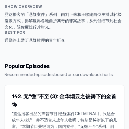
SHOW OVERVIEW
霓达播客的「悬疑案件」系列，由刘下来和王哪跑两位主播以轻松
漫谈方式，拆解世界各地曲折离奇的罪案故事，从刑侦细节到社会
文化，陪你度过碎片时光。
BEST FOR
通勤路上爱听悬疑推理的青年听众
Popular Episodes
Recommended episodes based on our download charts.
142. 无“微”不至 (3): 金华烟云之被褥下的金首
饰
*霓达播客出品的声音节目|悬疑案件CRIMINAL|，只适合
成年人收听，并不适合未成年人收听，特别是14岁以下的儿
童。 *本期节目关键词为：国内案件、“无微不至”系列、刑