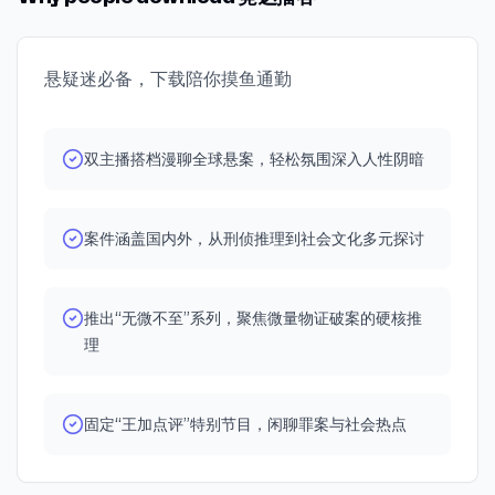
2013. 3. 南方周末.《退休检察官7年追“真凶” “铁案”疑藏“沪
次》 9. 中廣新聞網.《判廿年假釋 再性侵十四歲繼女法官重
侦破引导至错误的方向。 但是，刑侦人员总能从微量物证出
版佘祥林”》 [N].2013. 4. 红星新闻. 《记者手记｜“两梅”案背
判十年半》 10. 最高法院 88年台上字第 7357 號刑事判決 11.
发，把种种线索串联起来，还原案件发生的全部过程。欢迎
后的亲情撕裂》[N].2024. 5. 彭悠.《二十年前一起凶杀疑案
最高法院 89年台上字第 5891 號刑事判決 12. 最高法院 90年
来到霓达播客案件系列|微量物证破案系列|——无“微”不至。
老一辈法律人奔走呼号》[J]. 民主与法制，2015. 6. 《平反录
悬疑迷必备，下载陪你摸鱼通勤
台上字第 1858 號刑事判決 13. 片头片尾BGM为Public
* TIMELINE 00:00-01:33本期开场 01:33-08:01案发
（8）• 梅吉祥、梅吉杨故意杀人案》.于2026年2月28日摘
Openfree music；片中插曲以此为：梦中人 by 林强
08:02-27:04初步勘察 27:04-56:12再次勘察 56:12-
自江苏辩护律师网. 7. 祁彪.《“两梅案”：证据疑点重重，改
（《少年吔安啦》电影插曲）；十二月古人 客家山歌 by 鄭
01:01:11本案结果 * 案件相关图片 本案很多图片太过血腥，故
判曙光再现》[N]. 澎湃新闻，2020. 8. 祁彪.《“两梅案”申诉
滿妹、陳秀鳳。
双主播搭档漫聊全球悬案，轻松氛围深入人性阴暗
只挑选部分呈现给大家。但因图片涉及到死者身体部位，介
马拉松专题报道（一到四）》[J]. 民主与法制，2015. 9. 《上
意的听友可跳过这部分内容。 * Materials 片头曲：IN TOO
海核查18年前“两梅”杀人案 原承办者已升官》.于2026年2
DEEP by X-Ray Dog 片尾曲：怕黑 by 周华健
月28日摘自中国青年网. 10. 韦星.《上海“两梅”案再调查，沉
案件涵盖国内外，从刑侦推理到社会文化多元探讨
默近29年后受害人开口》[N].红星新闻，2024. 11. 晓丹.
《轰动上海滩“梅吉祥、梅吉杨杀人案”证人18年后翻供 可能
成上海版张高平叔侄》[N]. 京华时报，2013.
推出“无微不至”系列，聚焦微量物证破案的硬核推
理
固定“王加点评”特别节目，闲聊罪案与社会热点