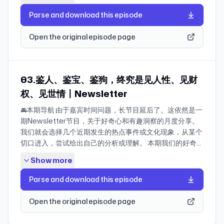
青年少时期，大众文艺作品所产生的影响。第二部分，我们
聊2025年关于青年问题的非虚构作品《富足一代》与《要
舆论对创作者的影响 02:40:40 性别教育是一种教育、媒介
技术焦虑、重建意义等议题的探讨，和大家一起思考「我们
妇女节企划「花，有一万种开法」系列节目之一。打磨一颗
聊了聊成长教育的矛盾和复杂之处，为什么完成了一定的教
有光》，它们都在关注，父辈们单一的成功学标准无法再满
素养 02:47:36 彩蛋 ⛽本期加油站 媒体 《“秦朗丢作业”事件
如何面对不确定的明天？」欢迎在小红书和小宇宙搜索「给
心，就是生命的过程。裘真致敬每一种真诚的生命轨迹。 裘
Parse and download this episode
育之后，有了更多的困惑？这时我们如何处理与她人、与想
足青年一代的意义质询；也都在追问，除了相差甚远的成长
备受关注带来的舆情启示》 《一本小学生作业引发求真喧
明天的一句话」，进入活动页了解更多。 00:59 这一年，
真成立于2015年，以「自然、无为、执真、相伴」为核心
象中的共同体的关系？我们如何艰难地找到自己的语言、建
环境，还有什么造成了两代人的冲突？ 最后我们浅聊了过去
哗》 《“胖猫”事件背后的舆论态势、潜在危害及应对建议》
已经没有人再问我关于年轻人的问题 05:57 大学“高中化”背
理念，采用无涂饰的「水染植鞣工艺」，保留皮料天然肌
Open the original episode page
立自己的叙事？ 第三部分，是女性的成长教育所无法解决的
一年我们作为表达者的感受，并以朋友的身份鼓励和确认了
《蓝底白字为何平息不了胖猫风波？》 《全网喊打，MCN
后的结构性问题 14:03 年轻人出口的窄化，塑造了新的紧张
理，皮具又因使用而留下时光痕迹——颜色变深、光泽变
问题，比如如何打破这种教育在女性间的自循环？我们发现
彼此工作的意义，这是这次谈话最令人心安的部分。在
的2024不好过》 《首富的对决：钟睒睒为何炮轰平台经
感 20:46 当“历史债务”作用到年轻一代 25:31 从“鬼魂
润、质地变软，进而成为用户生命的见证与陪伴。裘真相
最近有两部作品《非穷尽列举》和《都是她的错》，同样在
2024年的青年观察中，我们说历史给留下了丰富的遗产，
济》 《钟睒睒越痛苦，张一鸣越麻烦》 《中专生姜萍消失
学”到“安陵容”：年轻人愈发清楚自己失去了什么 33:56 被
信，好的皮具与人一样，时间自会赋予其魅力。 🚩本期服务
讨论这个问题。 本期我们也邀请到了同济大学人文学院中文
同时也留下了亟待解决的“债务”。如今，在面对“债务”的进
03.鉴人、鉴宝、鉴狗，终究是见人性、见财
的日子》 《芒果TV靠麦琳挣了多少钱？》 《IP操盘手和他
整顿的旧职场与旧家庭，根源是无视情感的力量与价值
区 主播：J、康 制作：Arry 头图：谷粒 音乐： Solo gigolo -
系教授张屏瑾老师一同分享。张老师是一位文学和电影评论
程中，我们可以做的是，让一些议题停留在我们的视线之
们的流量工厂》 《“超市教父”胖东来，是怎么炼成的？》
48:36 寂静的一代：当年轻人不愿再与人建立关系 56:15 年
Arno 沿着季风的方向 - 周欣韧 卯时 早鸟 - 沼泽 本星 - 文雀
权、见世情〡Newsletter
者，出版过《我们的木兰》和《女性影像手册》，同时在大
中，同时不要停止想象生活的可能性。 “我见过那些真正恶
《农夫山泉回应旗下产品包装争议，品牌形象得以扭转了
轻人的“热闹”中对局外人的屏蔽 71:50 我们的私人生活或许
银河快车 (Galaxy Express) -大五度Major_Fifth
🚘本期导航 由于嘉宾时间问题，长节目延后了。这依然是一
学里开设了“女性文学与电影”的课程。我们三人出生在不同
的人，他们的恶不是因为他凶或者是贪，而是因为这些人可
吗？》 《胖东来的“完美人设”》 《宝宝碗装娇妻饭》 《四
从来没有天然的正当性 77:30 我们这一年最讨厌听到的说法
tonight,the star - Miss Woman two moons - toe Night
期Newsletter节目，关于好奇心和有趣洞察的月度分享。
世代，正好互相补充，形成一条更大范围的女性成长的线
以轻易地放过自己，他先于时代原谅他自己，他先于世界原
川侦破系列涉大熊猫网络寻衅滋事、网络暴力案》 《2024
89:58 “封神”的张雪峰：真问题的投射 103:00 在无法获得
bus - Rainbow 99/HYEJiPARK Frozen - Running Blue 架
我们就会选择几个近期发生的热点事件或文化现象，从某个
索。 张屏瑾老师也分享了很多她在教育一线的观察——女性
谅他自己，而且他总能找到自己行事的正当性和立足点。” ​​​
年，我在B站当擦边主播》 《中国擦边简史》 《“抽象”崛
真相的社交网络，发疯背后微小的意义 112:35 小镇做题家不
视波 - 甜梅号 来临 - 发光曲线 牧歌 - Haruka
切口进入，尝试给出自己的分析或理解。 本期我们的好奇心
文学课堂具有巨大的召唤力，充满了人和人之间真实的生命
——袁长庚 “妈妈，你得继续学习。你得知道人类创伤的复杂
起，小红书年度关键词背后的社会心态与网络文化解析》
再是“中产”的储备，“学神”也没有自己的回头路 131:25
Nakamura/LUCA 同じ考えの4人 - Ogre You Asshole
主题是近期的三个爆火直播间：大冰语音连线、李诞读信小
感的交流；但教育从来是一个公共性的事业，自我教育的终
性和必然性。我的创伤是整个社会和整个文明的创伤，与存
《2024年度情绪回顾，互助是最小的安全系统》 《“以后
2023年轻人观察回顾 139:47 不要在历史的垃圾时间，让自
Show more
卖部，以及听泉鉴宝（现改名听泉赏宝）。它们像早期天涯
点是走出自我，通向对她人生命和社会结构复杂性的理解。
在和时间相关，不是简单的海淀区青少年的创伤，并不是可
是以后，现在是现在” | 2024年终回顾》 《一切皆为虚假，
己的人生也进入垃圾时间 ⛽本期加油站 媒体文章 《“高中
论坛的视频版本，让公共空间里的不可见变得可见，比如底
更重要的是，前路漫漫，困难多多，但我们要将就着干，并
疗愈的东西。” ——《要有光》 01:04 开篇：一期一会，过去
一切都有可能 | 2024年人工智能盘点》 《政治撕裂的一
化”的大学里，晚熟的大学生们》 《不谈恋爱不沟通不发
Parse and download this episode
层的痛苦挣扎，中产的背德奇情，以及权贵阶层的金钱游
一直干下去。 话题一 成长教育的过程（个人） 02:03 小时
一年我们的变化 第一部分 青年问题的延续观察 05:56 代际
年，文化扑街的一年》 《在“垃圾的信息环境中，尽量不做
言，这届年轻人“寂静”的大学生活》 《集体写作 | 我们对大
戏。他们覆盖了不同的人群，也使用了不同的媒介交流方
候的张老师：林黛玉是天才的诗人，为什么老要为不如她的
之间的裂痕在持续扩大，彼此对自我与世界的关系的想象截
一个垃圾人” | 晚点回望2024》 《2024年，我靠近“流
学失望的瞬间》 《袁长庚：大学老师，仍然相信一门课的力
Open the original episode page
式。去年谈及余华和伍佰的重新流行，袁长庚说，年轻人在
人哭泣呢？ 07:38 小时候的J：喜欢一个人仗剑走江湖的故
然不同 13:45 青年的提问不再指向具体的问题，而集中在价
量”》 《平台算法也需要体现社会责任》 鲁豫二度专访贾玲
量》 书籍 《我的二本学生》黄灯 《县中的孩子》林小英
寻找懂他们的人。到了今年，似乎所有人都在寻找为自己说
事，但必须得有名震江湖的美吗？ 19:00 小时候的康：如果
值观念，对意义的追寻非常强烈 26:39 对一个人的回应和判
提到的博主/公众号/B站号 @劳东燕 @弦子与她的朋友们 @
《小镇做题家》谢爱磊 《学神：走向全球竞争的中国年青精