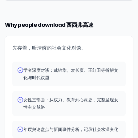
话的人，不仅需要情绪价值，也需要解题方案。 在大冰直播
想要成为他，只有通过爱上他，这也是一种强制爱吧？
断是一件非常复杂的事情，互联网交互将之简化了 32:10
无端思茫茫 @梁州Zz @抖音集团李亮 @罗赛迩 @端木异 人
英》姜以琳 🚩本期服务区 嘉宾：袁长庚 主播：J、康 制作：
间，是类似“先吃碗烩面，然后上船出海”，这样从对方利益
28:43 性别教育的学院过程：需要自发寻找，女性文学课堂
“特别容易看出来什么是AI主导的作业，但那些真正动人的
民网舆情数据中心 旧闻评论 董晨宇RUC 律师老韩 书籍 《凯
Arry 头图：《下一个素熙》 音乐： Morning My Home-ゴ
出发的、具有可操作性的建议，这让大冰多年后在社交媒体
具有巨大召唤力 37:07 关于月经，我们想到的文学书写
部分是AI无法提供的” 44:22 再谈余华，如何看待他2025
列班与女巫》 🚩本期服务区 主播：J、康 制作：Arry 头图：
ンチチ Goodbye Sadness-小野洋子 No One Knows-
Why people download 西西弗高速
实现了口碑翻转；而李诞的小卖部，似乎是道德泛化、纯粹
45:21 性别教育课程介绍及其偶然性 话题二 成长教育的矛盾
年底的新书《卢克明的偷偷一笑》？“生活当中的轻，不能
画电影 制图：Skye 音乐： Coffee or Tea - Ruben Wan
Stephen Sanchez Islands In The Stream-Kenny
化的舆论场的必然出口，不管是投递故事的人还是听故事的
和复杂之处（个人与他者） 53:17 自我教育，最终是要走出
变成为作品表达的轻” 56:47 再谈张雪峰，选专业之外，他
Daydreaming - Ruben Wan east coast summer - Louie
Rogers I Got A Name-Jim Croce A Quiet Departure-
人，我们可以暂时逃过三观审查和道德批判，尽情释放人
自我 01:04:10 对他者对结构拥有同情的理解，也是我自我
在兜售一种有限的生活想象，“请回到各自的位置上去，请
Zong Glimpse of Us - Joji Guess I Just Feel Like - John
Josh Leake s'Rothe-Zäuerli-Öse Schuppel Welcome-
性。感慨人间不值得的李诞，对人间有深切的好奇，在聪明
教育的一部分 01:08:00 从脱口秀到sketch，女性重新习得
回到有秩序的生活中去” 1:06:22 衡水模式的破裂，尚未形成
Mayer I Got The Same Old Blues I Remember You -
The Who Free Fallin’-Tom Petty Ask me why (疎開)-久石
先存着，听清醒的社会文化对谈。
的解释和真诚的共情之间达到了很好的平衡；至于听泉鉴
或者创造语言的过程 话题三 成长教育所无法解决的问题
集体性反思，仍是大多数人所相信的梦想原型 第二部分 青
Keb' Mo' Le Mou（散漫人） - Jasing Rye Lenny (Live at
譲 I Wish I Knew How It Would Feel To Be Free-Nina
宝，因古玩与钱权阶层高度绑定，鉴宝直播让我们得以窥探
（个人与社会） 01:19:55《非穷尽列举》和《都是她的
年人的现在与历史观 1:15:10 避雷的背后：“人生不要试
The X-Lounge) - John Mayer Novelty (Intro) - Eternal
Simone
到钱权阶层的一角。小小的直播间，有探险、鬼怪和暴富神
错》：女性教育的自循环问题 01:28:31 女性向上走，最难突
错”，“愤怒诱饵”，“对创伤的应激反应” 1:24:15 史观之争：
Kev/Melanie Faye Rain - Shmily Where We Started -
学者深度对谈：戴锦华、袁长庚、王红卫等拆解文
话，像一场场真人秀。 我们讨论了他们各自的特点，以及我
破的是权力的结盟 01:29:00 没有爽文式的进步，只有日拱
走进历史的方式与历史无关，指向的是自我定位的危机
Where We Started When The Smoke Clears - Evening
化与时代议题
们观看时复杂微妙的心理结构，这其中有权力的问题，也有
一卒，只有“将就着干” 彩蛋：一个对我有影响力的女性人
1:34:57 “我们以后会遇到更多现象，它不合理，但它合情”
Telecast VHS Video - Evening Telecast Mother's
性别的问题。最后还有一点生活分享，J和小康也各有一通
物/女性角色 01:30:37 “那些都是很好很好的，可是我都想
1:39:00 谈2025年青年相关非虚构作品《富足一代》：年
Lament - Adam MacDougall Morning - Evening
奇妙的语音连线（电话）。 难道我要说，我是在与陌生人的
要” ⛽本期加油站 书籍 《女性影像手册》 《红楼梦》 《第二
轻人更愿意表达对国家议题、宏大叙事的拥抱，更“左”了
Telecast Mood Ring - National Sweetheart Game Over
对话中找到了呼吸吗？应该不是，应该是从陌生人的信任
性》 《水浒传》 《倚天屠龙记》 《少女中国》 《大众文化
吗？ 1:46:14 谈2025年青年相关非虚构作品《要有光》：一
女性三部曲：从权力、教育到心灵史，完整呈现女
- Evening Telecast Cigar Chomper - Evening Telecast
中。很多隐私话题，深深痛楚，发给我，期待我能有一番安
的女性主义指南》 《为奴隶的母亲》 《在男人的世界里》
个孩子厌学的原因可能是什么？“我为什么要上学？它对我
Between The Spaces - The Soundlings Airline -
性主义脉络
慰，其实在我都不知道能不能安慰对方时，这些陌生人已经
《跑外卖：一个女骑手的世界》 《看不见的中东》 《如雪
个人的满足有什么关系？” 1:55:11 创作者的责任或许不是发
National Sweetheart
深深安慰了我。常怀感恩。 一颗心选择暴露自己信任另一颗
如山》 《名士风流》 《白马啸西风》 影视 《花仙子》 《明
现新问题，而是让一些议题停留在我们眼前 第三部分 作为
心，足够幸运的话，会有瞬间感觉到其实你们本来就享有同
月的暑期日记》 《魔女嘉莉》 《喜人奇妙夜2》 《非穷尽列
表达者的这一年 1:56:37 表达者要有艺人的自觉？怎么看待
年度舆论盘点与新闻事件分析，记录社会水温变化
一颗心，那颗心又与这世界合一，存在的理由不假外求。
举》 《都是她的错》 《芭比》 《国土安全》 《花漾少女杀
社交媒体上的负面评论？ 2:05:46 作为学术知识和大众问题