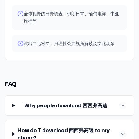
——李诞《频繁的大雪》 话题一：大冰直播连麦 03:07 大冰
人事件》 🚩本期服务区 嘉宾：张屏瑾 主播：J、康 制作：
意识的中介和转译，中间层可以做点什么？ 2:10:01 至少在
直播间：真实的中国，广阔的光谱 08:27 大冰的口碑反转：
Arry 头图：谷粒 音乐： I Can Only Imagine - Konstantin
共同体内，大家要彼此支持，要坚信彼此工作的意义
全球视野的田野调查：伊朗日常、缅甸电诈、中亚
需要情绪价值，也需要解决方案 20:04 从“冰学”看互联网生
Klashtorni Akatombo - Martin Martyn Feeling Blue -
2:13:28 2025快问快答：那些鼓舞、泄气、愤怒的时刻，以
旅行等
存之道 话题二：李诞读信小卖部 22:59 李诞直播间：挣扎
Caleb Arredondo I Only Watch It For The Weather -
及40岁感受 2:20:13 “不要停止想象其他可能性，这样的话
于金钱与性缘关系中的中产姐妹 28:14 暴言：女性从李诞的
The Delegates Little Blue - Jacob Collier
人生可能还有一些救赎” ⛽本期加油站 书籍 《1988：我想和
告解中，得到的是一种来自权力制定者阶层的宽容和理解
这个世界谈谈》 《县中的孩子》 《求剑》《兄弟》 《卢克
32:13 我们需要一个松弛的角落充分释放人的本性 话题三：
明的偷偷一笑》 《富足一代》《要有光》 🚩本期服务区 嘉
跳出二元对立，用理性公共视角解读泛文化现象
鉴宝直播 37:52 鉴宝直播间：对钱权阶层窥探的欲望 48:51
宾：袁长庚 主播：J、康 制作：Arry 头图：《壁花少年》 音
古玩界等级森严，每个门道都是看点 60:02 直播界中强烈
乐： Slow Motion Reel - Ganny A Summer Place - Andy
的性别色彩，源于我们文化的集体无意识 67:14 文物版《狂
Williams Warmest Regards (Extended Version) - Half
飙》：洛阳宋家四兄弟案 77:59 生活分享：当我们和弟弟妹
Moon Run Seine’s Languid Glow - AU5T1N Amanheceu -
妹成为平等的朋友 ⛽本期加油站 媒体文章 《大冰和图书畅
The Kiffness Ain't Got No Reason - Dojo Cuts Les rues
FAQ
销榜：一场营销、渠道与资本的游戏》 《洛阳警难敌盗墓贼
de Paris - Nicolas Godin Flower Moon - Durand Jones &
河南黑伞王文海落马始末》 《王文海的“超能力”》 《强奸犯
The Indications Que Sera Sera - Billianne
变身地产商，河南张成功死刑案幕后》 《频繁的大雪 | 李
诞》 书籍 《解忧杂货铺》 影视 《饥饿站台》 🍎本期补给 从
Why people download 西西弗高速
现在至11月13日，全球时尚购物平台FARFETCH发发奇11.11
盛典开启，爆款单品75折入手，点击跳转折扣主页
（www.farfetch.com）。 注：由于地区、时间差异以及
How do I download 西西弗高速 to my
市场行情和汇率的波动，该价格可能发生变动 🚩本期服务区
phone?
主播：J、康 制作：Arry 头图：网络 音乐： Nobody's