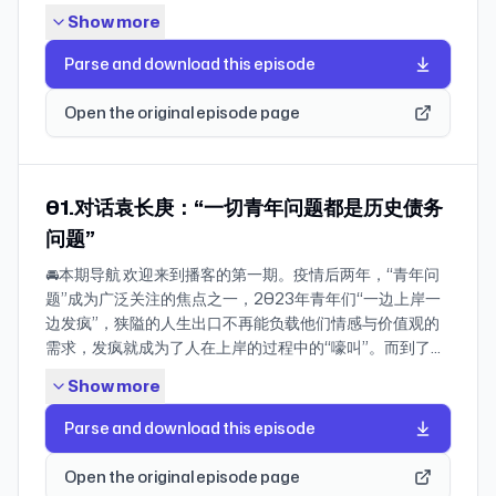
而一旦进入到心灵，则非常难以给出群体性的逻辑。“心
Show more
灵”是一个大词，关乎一个人的精神世界、情感结构、价值
观念——她信什么？怕什么？因什么而痛苦？又因什么感到
Parse and download this episode
快乐？相对于前两期节目，本期节目讨论起来更艰难，没有
定论，但它同时是女性经验中一个坚固的根基。 这也是我们
Open the original episode page
的一次大胆尝试。在播客这样的听觉系统当中去分享诗词等
大量文本，听起来无疑是困难的。但文学就是这样，你听到
一段话，不一定会理解每一个字词，但它一定模模糊糊地给
你留下了一种氛围、一种感受。请带着这样的感受去触摸每
01.对话袁长庚：“一切青年问题都是历史债务
一颗女性心灵吧。 本期节目分为三个部分，第一部分我们聚
问题”
焦于一位女性的心灵史，这位女性就是中国历史上最著名的
🚘本期导航 欢迎来到播客的第一期。疫情后两年，“青年问
作家之一李清照，她经历了离散与流亡，在年老时仍自比为
题”成为广泛关注的焦点之一，2023年青年们“一边上岸一
大鹏鸟；第二部分我们讲述若干女性的心灵探索，两位中国
边发疯”，狭隘的人生出口不再能负载他们情感与价值观的
作家，两位外国作家；第三部分我们转向虚构作品，探讨我
需求，发疯就成为了人在上岸的过程中的“嚎叫”。而到了
们面向更现代、更未来的现实时，我们可能经历的心灵之旅
2024年，大家说“我的尸体暖暖的”，已经默认问题充分出
是什么。 为方便讨论，我们本期节目也想设立一些边界：提
Show more
现，人退到了一个极其后撤的位置，有媒体总结这届大学生
到真实历史人物的时候，我们借助的材料是作者本人的文本
为不发言、不社交、不恋爱的“寂静的一代”。 袁长庚曾在南
和针对作者的研究专著，而涉及虚构作品中的人物时，主要
Parse and download this episode
方科技大学任教五年，开设了“理解死亡”“爱情社会学”“失败
是我们的主观观点。 一个女人的心里经历过哪些波澜？她的
者的社会学”等和当代青年紧密相关的课程。2022年，他
心可以抵达哪些可能？葡萄牙诗人佩索阿在诗里说，“所有
Open the original episode page
从“内卷”的深圳来到了相对“边缘”的昆明，在云南大学社会
人性的东西打动我，因为我是人……而我的心略大于整个宇