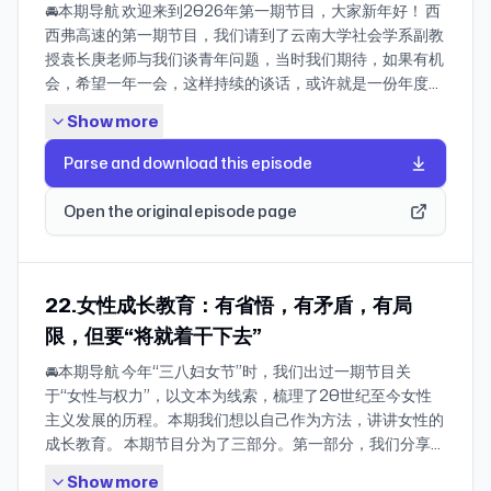
🚘本期导航 欢迎来到2026年第一期节目，大家新年好！ 西
察自身的政治倾向、情感位置和道德判断。 对于很多问题，
孩子》到《学神》，学者关注不同阶级、地域的青年议题。
要飞，但同时觉得，我会掉下来” 01:58:18 安妮埃尔诺：个
西弗高速的第一期节目，我们请到了云南大学社会学系副教
我们也没有答案，会以提出问题的方式来保持开放性，保持
我们还聊了聊媒介对年轻一代的影响，当过剩的信息和观点
人的，即是政治的 02:02:12 “这个冒着风险说出一切
授袁长庚老师与我们谈青年问题，当时我们期待，如果有机
思考。新的一年，希望我们都不被网暴，也不被流量吃掉。
涌入校园，学生乃至老师都面临着变革与挑战，一种新的大
的‘我’，除了理解和分享之外，没有其他的顾虑” 02:10:56
会，希望一年一会，这样持续的谈话，或许就是一份年度记
第一部分 2024年舆论盘点 第一章【动物庄园】 04:27 猫一
学课堂和教育方式亟需产生。最后，我们分享了个人生活中
赫塔·米勒：政治的，也是个人的 02:12:07 “每一句话语都坐
录。 跨年刚过，我们又去到昆明翠湖边，完成了关于2025
杯事件、胖猫事件介绍以及传播节点 10:39 舆论观察：议程
受到激励的时刻，“收到蝴蝶的时刻”。 “我自己有一个不知
着别的眼睛” 话题三 面向现代与未来，我们可能经历的心灵
Show more
年的观察记录。谈话分为三部分，第一部分是对2024年青
设置的失效 第二章【月薪三千】 30:27 事件梳理：董宇辉
道算不算经验的东西，我觉得你年轻时候认定不碰的东西，
之旅 02:17:23 《82年生的金智英》《素食者》：我的痛苦
年问题的延续观察，代际之间的摩擦冲突不再是观念之争，
与东方甄选；百度副总裁璩静短视频争议事件；王红权星等
你就别碰它，就不管现在你付出什么样的代价，你就别碰
有名字吗？ 02:23:44 《世界上最糟糕的人》《爱的暂停
Parse and download this episode
而成为普遍的日常状态，显露出巨大的价值和表述的断裂；
多名炫富网红被封号；羊毛月事件；李明德事件 37:00 舆论
它，你会发现这事特别邪乎，一开始的时候别人都说你轴，
键》：更理想的性别平等环境里，女性心灵挣扎是什么？
青年的提问不再指向具体的问题，而体现出对于意义感的强
观察：打工人资本家二象性 第三章【“人民的名义”】 52:23
都说你不识抬举，都说你不理智，但是这个事儿一定会变成
02:32:29 《同乐者》：女性在拯救世界前的心灵探索是什
Open the original episode page
烈追寻，“我应该怎么过好这一生？” 上一次谈话时，AI刚
农夫山泉事件梳理和传播节点 56:13 舆论观察：沉默螺旋 第
人生中滋养你的一个的东西，哪怕你确实因为这个损失了很
么？ ⛽本期加油站 书籍 《九诗心》《才女之累》 《如何抑
刚进入我们的生活，一年过去，AI已无处不在，并深入到
四章【事实罗生门】 01:04:13 阿里达摩院造假事件
多。当你有一天有了一定年龄，回望人生中几个特别有限
制女性写作》 《寸心如水月：李清照词》 《内闱：宋代妇
教学之中；我们再谈了年轻人的“嘴替”余华，当卢克明以偷
01:06:52 舆论观察：所谓反转 01:16:54 贞观封号事件及观
的、感到自豪的瞬间，就是‘我没干那件事’。” “你一旦认清
女的婚姻和生活》 《浮出历史地表》《犹在镜中》 《梦
偷一笑，将恶轻轻拿起又轻轻放下，我们该如何看待生命中
察：事实核查 第五章【流量失序】 01:24:55 体育饭圈与熊
22.女性成长教育：有省悟，有矛盾，有局
这个世界基本上是个无序状态的时候，那你还不如顺着自己
珂》《莎菲女士的日记》《太阳照在桑干河上》 《生死场》
不可划过的严肃性？我们也再谈了备受一些家长追捧的张雪
猫饭圈及观察 01:33:10 真人秀的伦理和流量兑换 01:36:33
的方向、动能的方向去工作就可以了。很多事情我们在脑子
《呼兰河传》 《女性文学与性别政治的变迁》 《事件》
限，但要“将就着干下去”
峰，从封神到封号，他的流行背后在兜售着怎样的生活想
重新理解算法和做号 01:45:42 延伸讨论：onlyfans和迷因
里面演练过无数遍，觉得真到那一刻会吓死，但是当你真的
《一个女孩的记忆》《写作是一把刀》 《每一句话语都坐着
🚘本期导航 今年“三八妇女节”时，我们出过一期节目关
象？ 第二部分我们谈了谈2025年的新观察，比如避雷心态
币 第六章【性别议题的分裂】 01:56:17 杨笠代言京东事件
站在它面前，其实也就那样。你也不知道从哪来的勇气、见
别的眼睛》 《82年生的金智英》《素食者》 《我的痛苦有
于“女性与权力”，以文本为线索，梳理了20世纪至今女性
与弥漫性的愤怒，纯粹的道德判断之下，是否还有共识的余
及观察：成为姐偶的风险 02:10:21 吴柳芳事件及观察：如何
识来越过他。所以命运本来精心策划了一场大型绑架或者是
名字吗》 媒体 《寻找谢烨》 B站戴锦华讲电影 影视 《伦敦
主义发展的历程。本期我们想以自己作为方法，讲讲女性的
地？过去一年对历史文本的解读突然成为潮流，人们以剥离
讨论“擦边” 第七章【新地球村】 02:19:28 洋抖入侵、沪爷
恐吓行动，但你到那儿发现它没有用。” ——袁长庚 📚小红
生活》 《人生若如初见》 《黄金时代》 《世界上最糟糕的
成长教育。 本期节目分为了三部分。第一部分，我们分享了
历史的方式走进历史，寻求“我是谁”的体认，难以消解的压
炸街及观察：世界揭开一角 第二部分 美丽新世界 02:24:24
书官方杂志书「about关于」与小宇宙共同发起「给明天的
人》 《爱的暂停键》 《同乐者》 🍎本期补给 本期节目是与
各自成长教育的过程，比如阅读、学院教育，以及在童年和
力以“不合理但又合情”的方式出现在舆论场上。 我们也聊了
年度关键词：抽象 02:26:42 女性在舆情中的位置 02:33:26
一句话」毕业季特别企划，希望通过自我养育、亲密关系、
专注于水染植鞣皮的国产皮具品牌「裘真」联合呈现的三八
Show more