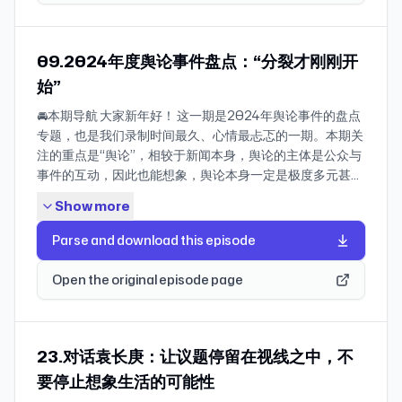
学系任副教授。我们和他聊了聊他所经历的大学课堂的变
宙”。 九万里风鹏正举。风休住，蓬舟吹取三山去！ ——李清
化，并盘点了这两年的青年文化现象。 在他看来，过去几十
照 这些书以不同的形式潜入身体、爱的激情、社会的羞耻、
年的快速发展，我们实践着一种实用主义的历史智慧，前面
疾病、亲人的死亡这些共同经验中。与此同时，它们寻求改
09.2024年度舆论事件盘点：“分裂才刚刚开
的大时代向我们允诺了一些东西，而我们以急行军的姿态去
变社会和文化上的等级差异，质疑男性目光对世界的统治。
始”
完成这种跃迁，以时间换取空间。在这个过程中，我们很少
通过这种方式，它们有助于实现我自己对文学的期许：带来
🚘本期导航 大家新年好！ 这一期是2024年舆论事件的盘点
停下来去看究竟发生了什么，也很少去想我们的社会空间、
更多的认知和更多的自由。 ——安妮·埃尔诺 话题一 李清照：
专题，也是我们录制时间最久、心情最忐忑的一期。本期关
家庭空间和心理空间是否出现了需要修补的裂隙和伤痕，时
一个女人的心灵史 04:18 李清照其人其事：书香门第、金石
注的重点是“舆论”，相较于新闻本身，舆论的主体是公众与
代的成果是否真的能够弥补青年成长过程中的缺失。历史给
情深、国破家亡 11:42 南宋版“如何抑制女性写作” 15:43 要理
事件的互动，因此也能想象，舆论本身一定是极度多元甚至
我们留下了丰富的遗产，同时也留下了亟待解决的“债务”。
解李清照的心灵史，困难重重：为什么评论女作家的作品
撕裂的。 我们从自身的视野范围内选择了一部分24年值得
当时代慢下来，越来越多的青年人拒绝匆忙地进入对“明
时，我们往往认为是自传体写作？ 27:31 关于李清照再嫁，
Show more
关注的舆论事件，并进行了主题分类，总共分两大部分，第
天”的某种许诺，而对当下产生了一种咬定不放松的态度。
在她去世后的几百年里有一个漫长的接受史的变化 35:06 理
一部分七个章节，主要是事件盘点，我们为每个章节取了一
年轻一代对具体的历史知识冷感，但对时间的感知又异常敏
解李清照心灵之一：她对写作全情投入，为词立标，有极大
Parse and download this episode
个小标题，有的严肃，有的带有一定的调侃意味，不是严谨
锐。生活也同样，他们对未来兴趣索然，但对“历史债务”穷
的目标和野心 41:59 理解李清照心灵之二：她的政治思辨性
的分类。第二部分是跳出这些事件外，我们的一些观察。这
追不舍，比如对原生家庭的追责、父权教化的解体、断亲、
与洞察力，且有谈论它的雌心壮志 48:36 理解李清照心灵之
Open the original episode page
些事件中，有的已经过去了一整年，有的才刚刚发生，我们
重新养育自己等等，而那些被忽视的情感需求又通过流行文
三：她谈论离异与家暴，将女性经验置于公共空间
会对每件事件做简单介绍，记录一路以来的水温变化。 借用
化的方式爆发出来。 他们冷眼看待原先被认为是权威的人和
01:06:46 理解李清照心灵之四：她对世间万物的感知，对
《黑白厨师》里的一个环节，录制这期节目对我俩像是坠入
事，不再全盘接受被讲授的知识，而看重审美与价值观的立
自身状态的感知 01:15:03 我们为什么没有谈论心灵的传统？
了一个“无限舆论地狱”，而当你开始收听这期节目，则很像
场。他们“寂静”，更有自己的“热闹”，捍卫私人生活中不可
23.对话袁长庚：让议题停留在视线之中，不
01:20:08 李清照的一个元宵节 话题二 女作家们，广阔的心
另一档韩综《思想验证区域》，每一个舆论事件有不同的光
侵犯的边界与想象。 过去十年，对于青年的研究也成为学界
灵探索 01:26:59 丁玲：女性与革命 01:33:25 写于1942年的
要停止想象生活的可能性
谱和象限，与其去“审判他人”，我们可以在这些事件中去观
关注的焦点。从《我的二本学生》《小镇做题家》《县中的
《“三八节”有感》 01:42:27 萧红：风物与土地 01:54:24 “只