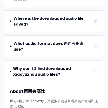
Gonna Know (with Joe Bonamassa) - Donavon
Frankenreiter She Wore a Paper Dress - General
Elektriks Lights Of Taormina - Mark Knopfler 远い町
Where is the downloaded audio file
(Only GONTITI Mix) - ゴンチチ Butterfly - Jon Batiste 楽
saved?
しみな週末 - ゴンチチ Light song - Haruka Nakamura
What audio format does 西西弗高速
use?
Why can’t I find downloaded
Xiaoyuzhou audio files?
About 西西弗高速
J和小康的 SisFreeway，用更多公共视角观察当代生活和泛
文化现象。