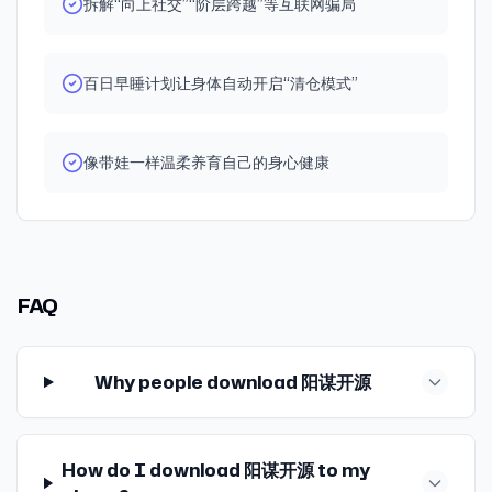
拆解“向上社交”“阶层跨越”等互联网骗局
继续这么干的行动是最重要的。” (执行策略) · “凡人就是1~3
年能做好一件事就很了不起了。” (思考启发) ⏰时间轴：
00:00:15 建设新中国式个人成长：灵感与行动的热议
百日早睡计划让身体自动开启“清仓模式”
00:02:00 个人发展五大支柱：经济独立与思想解放的辩证
00:02:32 内在秩序的核心地位：稳定心态才是赚钱秘诀
00:03:30 内在秩序的本质：健康系统与目标搭建的人生乐
像带娃一样温柔养育自己的身心健康
高 00:05:08 人生目标的意义：幸福感爆棚的指南针
00:08:01 睡眠的魔力：事业成功的秘密武器 00:09:59 中
老年网红真相：黄金20年的健康积累 00:12:26 健康至上：
根本利益与其他浮云的辩证 00:14:46 能量提升法则：晒太
阳、运动，远离耳边风 00:16:21 赚钱的万能钥匙：解锁人生
全新可能性 00:19:39 思想解放的紧迫性：生产力发展的历
FAQ
史选择 00:22:42 择偶与合伙核心：内在秩序与思想解放
00:26:36 新中国建设目标：人民富强高于一切 00:30:08
社交外交学：和平共处五项原则的实践 00:34:36 50年计划
Why people download 阳谋开源
的力量：88岁前的指数级增长 00:44:40 健康与目标的循
环：绝望养身体还是身体遇目标？ 00:48:58 幽默解困：养
好身体与有钱老公的幻想对比 Bgm：相许-胡小鸥 、浮光
【加主播微信】 欢迎各位朋友添加我本人微信号：
How do I download 阳谋开源 to my
yangmou865，备注播客即可，欢迎链接。