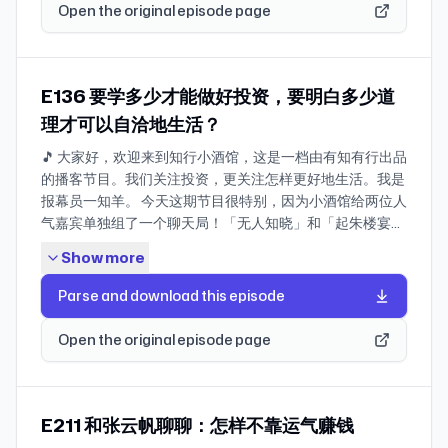
中，让我们过得更愉快、更满足？本期节目很有意思，你可
轴 01:38 雨白的后怕：一套「及时止损」卖掉的房子，如果
Open the original episode page
以把它当成知行小酒馆过往 110 多期关于生活道理部分的串
晚卖两年，可能就是腰斩 04:07 回乡观察之「再也没人提
讲，也可以当做纵横四海这个播客的串讲，或者是一本关于
房子了」：是不关心，还是不敢关心？ 05:46「先到咸阳者
「如何把我们学到的道理更好地应用到生活当中」的说明
为王」的城镇化红利：买房就送户口，上海还有过这种好
书。 而且我相信，听了这期节目你会感到如释重负，不会再
事？🥹 10:01 很多时候大家在理性上早就想明白了，但是在
E136 要学多少才能做好投资，要明白多少道
因为自己做的不够好、不够自律或执行力不够强而感到焦
感性和决策上面没法下决定 19:14 一场「史上最大财富转
理才可以自洽地生活？
虑。听完之后你会意识到，自律这个事情本身就是不存在
移」或许正在路上：但你继承的到底是良性资产，还是烫手
🎵 大家好，欢迎来到知行小酒馆，这是一档由有知有行出品
的。所谓「不够自律」不是因为我们不够好，而是因为我们
山芋？ 23:23 卖不掉也租不动：二手房跌破 5000 元/平，
的播客节目。我们关注投资，更关注怎样更好地生活。我是
还没有找对方法。 凯文·凯利最近出了一本新书叫做《宝贵
说明这个地方可能已经没什么新增需求了 28:50 「你的整个
报幕员一知羊。 今天这期节目很特别，因为小酒馆给两位人
的人生建议》，而我们这一期的标题或许可以是《宝贵的行
家庭资产拥抱的都是旧经济，但这个时代的声音已经变了」
气嘉宾单独组了一个聊天局！「无人知晓」和「起朱楼宴宾
动建议》。每当你听到了一个非常有用的道理，却觉得在生
33:15 跟长辈聊卖房的困境：不只是经济决策，更是家庭重
客」的主理人，孟岩和大卫翁，来到了小酒馆，第一次同台
活中落实不了，请你回来听听这一期。 为了帮助大家更好的
大决策的权力王座的问题 38:00 养老盘、文旅盘：那些承
Show more
漫谈。 在这期节目里，你能听到孟岩和大卫翁的观点交锋，
实践，我在节目最后还布置了一道小小的「课后习题」，欢
载着退休&度假梦想的房子，为什么却成了家庭包袱 47:32
比如，咱们绝大多数普通人想做好投资，有没有必要学更
迎你留言作答，期待你的答案。 🔗 官网地址
楠师自认「打脸」：在动态的市场里，没有哪条认知能永久
Parse and download this episode
多，去学投资第二、第三课？你也能听到他们最近在生活中
youzhiyouxing.cn *官网详情页所载信息最为全面，尤其推
有效 50:14 即便是自住，也没有人想看到自己的房子一直下
的体悟和实践，比如，怎么应对「在躺平和奋斗反复横跳」
荐苹果播客用户访问。 **如果你有长期投资的需求，非常欢
跌，甚至最终失去流动性 65:40 遇到合适的房子，可能比跌
Open the original episode page
的内耗状态？ 愿你在这个美好的周五晚随着本期节目放松下
迎你在有知有行 App 进一步了解「长钱账户」，这是知行
到合适的价格更重要 🔍 猜你想看 04:56 资产负债表：财务
来，收听愉快！ 🔗 官网地址
小酒馆全员持有的基金投顾产品。 🎙️ 本期嘉宾 携隐
三张表之一，呈现某一时间点上「资产、负债、净资产」的
https://youzhiyouxing.cn/materials/1665 🍾 本期嘉宾 大
Melody：播客《纵横四海》主播，携隐教育创始人 ⏰ 时间
结构与占比。 05:49 98 年房改：1998 年国务院颁布《关于
卫翁：公众号 & 播客「起朱楼宴宾客」的主理人 孟岩：有知
戳 * 如何做到知行合一？要素一：把道理真正搞懂 02:27 为
E211 和张云帆聊聊：怎样不靠运气赚钱
进一步深化城镇住房制度改革加快住房建设的通知》，正式
有行创始人，播客「无人知晓」的主理人 🔦 时间戳 引子
什么很多人懂得了道理，却无法应用于生活？🧐 04:42 一个
叫停「单位福利分房制」，改为居民自行入市购房。 06:19