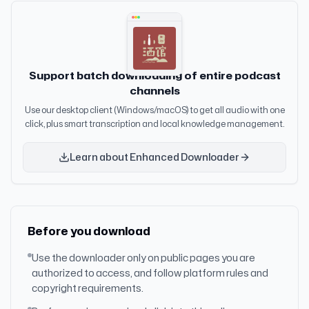
场预测、判断，或投资、咨询建议。市场有风险，投资需谨
知有行安心交易，踏实赚钱。欢迎在「有知有行」社区 和我
「有知有行」社区 和我们互动交流。 🎺 创作团队 主持 雨白
慎。主持人及嘉宾对投资相关内容的准确性、可靠性、时效
们互动交流。 🎺 创作团队 主持 雨白｜嘉宾 苗苗、志伟 ｜制
｜嘉宾 张云帆 ｜制作 星星 Amiee｜后期 柯霖｜单集封面
性及完整性不作任何明示或暗示的保证，并提醒您对相关内
作 周一、星星｜后期 柯霖｜单集封面 雨白供图 免责声明 本
Lovart.ai 免责声明 本播客所述投资相关内容皆以交流分享
容请结合自身情况进行独立评估，依据或使用相关内容所造
播客所述投资相关内容皆以交流分享为目的，仅供参考，不
为目的，仅供参考，不构成任何市场预测、判断，或投资、
成的后果由您独自承担。 感谢您对本播客原创内容的青睐。
构成任何市场预测、判断，或投资、咨询建议。市场有风
咨询建议。市场有风险，投资需谨慎。主持人及嘉宾对投资
Support batch downloading of entire podcast
如转载或引用本播客所述内容，请注明出处。转载前请与有
险，投资需谨慎。主持人及嘉宾对投资相关内容的准确性、
相关内容的准确性、可靠性、时效性及完整性不作任何明示
channels
知有行联系并取得同意。
可靠性、时效性及完整性不作任何明示或暗示的保证，并提
或暗示的保证，并提醒您对相关内容请结合自身情况进行独
醒您对相关内容请结合自身情况进行独立评估，依据或使用
立评估，依据或使用相关内容所造成的后果由您独自承担。
Use our desktop client (Windows/macOS) to get all audio with one
click, plus smart transcription and local knowledge management.
相关内容所造成的后果由您独自承担。 感谢您对本播客原创
感谢您对本播客原创内容的青睐。如转载或引用本播客所述
内容的青睐。如转载或引用本播客所述内容，请注明出处。
内容，请注明出处。转载前请与有知有行联系并取得同意。
转载前请与有知有行联系并取得同意。
Learn about Enhanced Downloader
Before you download
Use the downloader only on public pages you are
authorized to access, and follow platform rules and
copyright requirements.