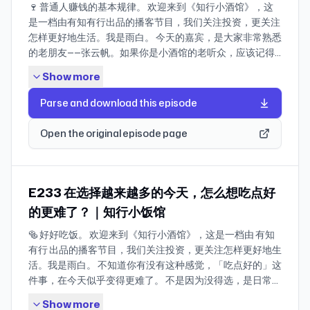
🍷 普通人赚钱的基本规律。 欢迎来到《知行小酒馆》，这
01:00 孟岩确实「有知有行」了：录完《超越百岁》这期节
残酷的事实：无法知行合一，是因为你并没有「真正搞懂」
蓝印户口：上海 1994 年推出、2002 年取消的过渡性落户
是一档由有知有行出品的播客节目，我们关注投资，更关注
目就开始监测起了血糖 第一部分 普通人想做好投资，有没
那些道理 09:21 道理不会孤立存在，想「真正弄懂」就得搞
政策。外地人在沪买房即可申请，持有满 3 年转为正式户
怎样更好地生活。我是雨白。 今天的嘉宾，是大家非常熟悉
有必要学更多？ 04:15 曾经每周更新一篇，一写就写了五
清它的模糊地带+背后支撑它的逻辑 * 如何做到知行合一？
口。 因户口本封面为蓝色而得名。 08:22 沪七条：2026 年
的老朋友——张云帆。如果你是小酒馆的老听众，应该记得
年， 孟岩为什么要做「投资实证」？（很推荐你点进这个链
要素二：合理进行预期管理 + 接受变化本身 13:11 你可能没有
2 月 26 日起，施行的上海楼市「新七条」，明确持有《上
他之前来过两次：第一次聊《芒格之道》，第二次聊时间管
接看看，囊括了孟岩五年间在不同市场环境下的思考和收
想过：将道理实践到真实生活，究竟会遇到哪些困难 15:00
海市居住证》满 5 年及以上的非沪籍家庭或单身人士可购一
Show more
理。很多听友都告诉我们，那两期节目 TA 们会反复收听。
获） 07:51 大卫翁为什么坚持写了这么多年金融类文章？从
错误预期 vs 合理行动：你的父母不会被一期播客或一本书
套房，并调整外环内外的限购范围。 09:24 耕读传家：一种
这次聊天，我决定给云帆老师上点难度，布置了一道「作
把央行动态、特朗普演讲写得生动，到记录这个时代，再到
Parse and download this episode
改变，但你可以 20:42 原生家庭创伤与亲密关系：爱一个
视「种地维生、读书上进」为正当的出路的传统价值观。
业」：——聊聊「如何赚钱」。 听起来很直接、甚至有点俗
用播客科普金融知识 11:27 写作像是在作者与编辑的对话中
人，就要爱 TA 原本的样子...吗？ 26:15 人是流水，而非标
15:21 达摩克利斯之剑：比喻随时悬在头顶、可能落下的风
气，但我觉得这是我们播客里最不好聊的一道题。因为它太
完成的，而播客更像是击剑🤺 13:40 收益率、安全性、流动
Open the original episode page
杆：「我们的人生是随着命运之流而流动的」🌊 33:34 如何
险。 23:15 「底特律房子只卖一美元」：美国底特律曾是汽
现实，也太容易被误解。你要是讲得太实用，听起来好像一
性是不可能三角！当「刚兑」不再有的时候，普通人该怎么
将知识化为己有？知识就像小龙虾🦞 你拥有的钳子越多，就
车工业中心，产业衰退后人口大量流失，房子跌到象征性的
学就能发财，那就太像在卖课了——别人肯定会想：「那你
理财？ 16:16 为什么孟岩说，大部分人都不应该学「投资第
能夹住越多 * 如何做到知行合一？要素三：活用「争地策
一美元出售——因为持有成本（税费、维修）远高于房价本
咋不自己去赚呢」？可如果只聊心态、聊哲学，又很容易变
二课」？ 22:50 为什么大卫翁说，普通人虽然不用学「十八
略」 36:43 你的大脑有很多块「必争之地」，建立好习惯的
身。 29:12 权益类资产：股票、基金、股权等，收益和风险
成“好听的废话”。 更麻烦的是，这个主题对嘉宾的要求也特
E233 在选择越来越多的今天，怎么想吃点好
般武艺」，但了解一遍还挺有必要的？ 第二部分 如何自恰
要点是：赶走敌人，抢占争地 🤺 42:10「奖赏桶」概念：睡
都随市场波动的资产。 31:08 斜率：增长速度的快慢。斜率
别高。TA 得在自己的领域走得够远，有真实的经验，还不
地生活 28:28 卷也卷不动，躺又躺不平......你也会有这样的
的更难了？｜知行小饭馆
前狂刷手机、总是忍不住点奶茶...可能是你的奖赏桶没填满
越高，增长越快。 31:27 401K 计划：美国的退休储蓄制
能靠「教别人赚钱」来赚钱。 没想到，云帆老师居然接下了
感受吗？当我们在说内耗的「痛苦」，我们是在说「痛」还
47:46 👩🏻‍⚕️ Melody 现场「接诊」：总是改不掉晚睡习惯，
度，资金可投资股票基金，享受税收优惠，退休后取用。
🥯 好好吃饭。 欢迎来到《知行小酒馆》，这是一档由 有知
这个挑战，还很认真地写了一份大纲。 在这期节目的开头，
是「苦」？ 30:19 孟岩实践多年的「每天三件事」方法，也
该如何运用以上要素改善呢？ 58:06 如果学投资要读一米高
31:33 IRA 账户：美国个人退休储蓄账户，与雇主无关，由
有行 出品的播客节目，我们关注投资，更关注怎样更好地生
我们先聊清楚一个前提——我们说的「赚钱」，不是暴富，
许能够帮你放松 34:21 像大卫翁一样把自己放进新的环境，
的书，治愈原生家庭创伤得读两米 📖 * 成功的人生需要具备
个人自行开设。同样可投资股票基金、享受税收优惠，退休
活。我是雨白。 不知道你有没有这种感觉，「吃点好的」这
也不是财务自由，而是：怎么比平均多赚一点。听上去不
焦虑会随着具体的问题、新鲜的事物而消散 36:38 从理性的
什么？先排除自律 67:35 世俗成功的最大决定因素是时间管
后取用。相比 401K 更灵活，但没有公司配供。 34:20 资产
件事，在今天似乎变得更难了。 不是因为没得选，是日常吃
高，但要长期做到「比平均好一点」，其实挺考验判断力和
角度看，我们感受到的「苦」来自哪里？理解了原理之后，
理？我不认同 69:46 快速试错：成功需要好运，好运属于那
配置与职业的互补：你的职业和收入本身就是一种资产配
饭这件事，好像越来越让人提不起劲儿来。点开外卖软件，
体系的。它让我们能从一个更现实的角度去聊：为什么光靠
你也许不必去新的地方，也能从日常中看到全新的东西并为
些遇到坏运气也愿意重新来过的人 78:01 时间管理小技巧：
置。 * 比如：公务员收入稳定，相当于持有一份「债券」——
Show more