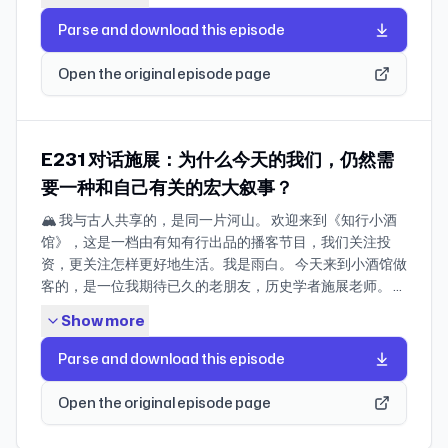
推荐的餐厅一直在更新，但吃来吃去，总觉得差不多。 我在
努力不一定能赚到钱，以及，普通人要怎么找到那件，世界
之喜悦 尾声 44:27 祝你在填满「知识的空隙」的过程中，
像记账那样记录你花费的时间 🕙 84:06 自律是不存在的，
工资每月稳定到账，相对不随市场波动。如果投资上再全部
小红书看到过一条吐槽，说「现在点外卖有一种不点不死
真的愿意为之付钱的事。 和前两次相比，这期我们聊天的节
Parse and download this episode
发现喜悦！（*编注：「知识的空隙」这个例子真不错：所
所有方法都是为了让我们活得比以前更轻松 * 每个人都会长
配置债券或存款，整体容易偏保守，反而配置一些相对弹性
心，点了想死的心都有的感觉」。而如果你打算认真去吃一
奏更慢一点，也更贴近生活。我们没有万能答案，但希望这
谓知识的空隙就是，孟岩和张奔斗老师一起看网球，但孟岩
成自己要长成的样子，请耐心等待沙聚成塔、春天到来
大的资产来平衡整体的风险和收益。 * 相反：大厂员工，收
顿好的，比如专门排队去吃那些在社交媒体上刷到的新店，
期能给你提供一些新的视角，帮你换个角度，再去理解「赚
Open the original episode page
的分辨率是 480P，奔斗老师的分辨率是 4K 🤣） 🏹 猜你想
86:18 我不追求成功，只追求快乐和有意义的生活 90:58 自
入随着科技产业周期起伏，现金流本身容易受到外界干扰而
或者那些很好看的漂亮饭，吃完的感觉往往也是——好像也
钱」这件事。 🔗 官方地址 如果你所使用的客户端显示不
看 📕 投资第一课 点击「投资第一课」即可阅读孟岩和大卫
由生长还是细致规划？都可以，生活没有标准答案 98:22 社
产生波动，投资上配置得更稳健时，可以综合整体风险。
就那样。 慢慢地，我咂摸着，如果我真想「吃点好的」，好
全，请点此访问有知有行的官网查看全文 🍻 本期嘉宾 张云
翁提到的好课程，也可以在 bilibili、新浪微博 观看视频版。
群支持：让前述所有方法都效力翻倍的终极要素 👭🏻👬🏻
44:20 V 型反转：资产价格急跌后迅速回升，走势呈「V」
像只剩下两种方式：要么自己动手做；要么干脆去到其它城
帆：读书人，天使投资人，字节跳动游戏负责人。先后参与
大卫翁和雨白录的伴读播客（也就是，小酒馆的第 86
101:11 总结 102:19 课后习题 ✏️ 🔍 生词卡 MBTI：MBTI 是
字形。 49:46 土地财政：地方政府通过出让土地使用权获取
市，或者某个远离市中心的小店，把「吃」这件事，当作一
创办网易博客、YY 语音，曾担任纵横文学 CEO、完美世界
E231 对话施展：为什么今天的我们，仍然需
期），也很不错哦。 🧮 财务工具 点击这里即可了解我们团
一种个性分类工具，它根据人们在四个维度（外向/内向、
收入的财政模式。 50:42 倒挂：房产语境里通常指新房开盘
趟短途旅行的目的。日常是日常，美食是美食，它们好像变
总裁。 🪡 时间轴 03:39 如果世界是个游戏，咱得有钱买票
要一种和自己有关的宏大叙事？
队设计的所有财务工具，包括：家庭资产记账、养老计算
感知/直觉、思考/感觉、判断/感知）上的偏好将个性分为
价低于周边二手房价格。 66:29 货币化棚改：政府拆迁老旧
成了两件不同的事情。 我很困惑的是，我们每天都要吃的这
进场，有钱充值 04:59 身体健康：如果你每天都很萎靡，还
器、存钱计算器、投资账本。 如果你和大卫翁一样想记「投
16 种类型。它被广泛用于个人发展、团队建设和职业规划
住房时，不再统一安置回迁房，而是以货币补偿的方式发放
🏔️ 我与古人共享的，是同一片河山。 欢迎来到《知行小酒
三顿饭，到底是怎么一点点变成现在这样的？ 为什么我们会
想要挣钱，几乎不可能 08:27 把个人能力产品化：产品产生
资账」，可以用我们的工具试试看；如果你刚刚开始了解投
中，帮助人们理解自己和他人的行为方式。 MVP：
给居民，由居民自行购房。 66:41 租售比：月租金与房价的
馆》，这是一档由有知有行出品的播客节目，我们关注投
觉得吃到的东西越来越相似？外面的餐厅，为什么会让人感
价值，长期对世界输送价值，就会带来超额回报 17:31 毕业
资理财，可以先用「家庭资产记账」盘盘自己究竟有多少
minimum viable product，最小可行性产品，在本期节目
比值。 66:43 成长股：预期未来股价上涨空间大的公司股
资，更关注怎样更好地生活。我是雨白。 今天来到小酒馆做
觉越来越不好吃？以及，大部分餐厅、烘焙店的招牌产品，
后，要尽快摆脱学校综合征，千万别只忙着研究如何取悦上
钱，你也许比想象中更加富有！ 🌊 长、稳、海！ 「长稳
中被用来指代一个人可以做出的最小行动 J人 & P人：在
票。节目里用来比喻早年的上海老房子——价格不断上涨，
客的，是一位我期待已久的老朋友，历史学者施展老师。 许
可能很久都不会变，但盒马、小象超市这样的地方，好像总
级 27:56 过度依赖时代红利，害了许多人 32:41 信用是一种
海」是我们有知有行全员持有的基金投顾产品，分别对应了
MBTI体系中，J（Judging，判断）和P（Perceiving，知
持有就是为了等升值。 67:32 红利股：指增长空间有限、但
多朋友认识他，是从《枢纽》开始的。2018 年，这本书刚
是在上新，它们是怎么做到的？ 所以这一期，我又把苗苗老
巨大的复利：金钱的信用，能力的信用，人格的信用 37:58
国内权益投资、稳健理财、海外投资三大主流需求。如果你
觉）是判断与知觉的偏好，代表一个人处理外部世界信息的
能实现稳定现金流回报的公司股票。节目里用来比喻如今价
Show more
出版时，给很多读者带来了强烈的震撼。因为它不是在重复
师和志伟老师请了回来，借这个机会，和 TA 们一起聊一
向上社交与人脉：TA 人是太阳，但是 TA 发光发亮跟你没啥
有投资理财的需求，欢迎你在有知有行 App进一步了解！ 🌐
方式。总的来说，J型人和P型人最大的区别在于对结构和计
格回落的上海老房子——升值空间不大，但租售比稳定，适
我们熟悉的中国史讲法，而是以一套全新的视角和框架，重
聊，过去这一年，这个行业到底发生了什么变化。 在节目的
关系 41:23 消费、资产与负债：投入更多资金在积累资产
Parse and download this episode
知行小酒馆的公告牌 📮 我们有个信箱！给我们写信吧！如
划的偏好程度不同，J型人更注重规划和组织，而P型人更加
合自住或收租。 🎧 往期节目 欢迎你收听往期 《房产万事
新解释中国，解释我们脚下的这片土地。 也是因为《枢
最后，我也请两位老师分享了 TA 们过去一年吃到过印象最
上，尽量避免负债，划分一定比例在消费上 55:08 情绪资
果你在投资生活中遇到了困惑，欢迎给「知行小酒馆」写
灵活和自适应。 AA 戒酒会（Alcoholics Anonymous）：
屋》 全系列。 或单独收听以下单集： E187 豪宅卖脱销，普
纽》，我与施展老师有了交集。过去 8 年，虽然我们在网上
深的餐厅和美食目的地。如果你也在找值得专门去吃的一顿
产：什么是内耗，消耗就是一种负债，不消耗就是资产
Open the original episode page
信。不管是你苦恼于不知道怎样才能存下钱，还是纠结于怎
国际知名的互助团体，专门帮助成员克服酒精依赖，建立了
房没人要，冰火两重天的2025房市，怎样买/卖房不踩坑？
有过不少交流，但这居然是我们第一次真正坐下来，面对面
饭，请一定要听到最后。希望你会喜欢。 🎬 知行小酒馆开始
60:01 一种被大多数人忽视的投资认知的方式，甚至比买
样才帮身边人弄明白某个投资小问题，只要是关于钱的问
帮助数百万人克服酒精依赖的互助康复模式。 👂🏻 相关节目
E163 能上车吗？该下车吗？这个房市已经变异到我要看不
聊天。 当我拿到施展老师的新书《河山》时，心里升起一个
做视频播客了！ 如果你平时常在 小红书、抖音、B站 等平台
课、买书更有价值 64:06 「风口来了，如果你没有根基，大