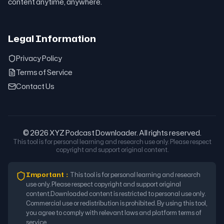
content anytime, anywhere.
Legal Information
Privacy Policy
Terms of Service
Contact Us
© 2026 XYZ Podcast Downloader. All rights reserved.
This tool is for personal learning and research use only. Please respect
copyright and support original content.
Important
：
This tool is for personal learning and research
use only. Please respect copyright and support original
content.
Downloaded content is restricted to personal use only.
Commercial use or redistribution is prohibited. By using this tool,
you agree to comply with relevant laws and platform terms of
service.