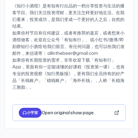
种。农民平时种地自给自足，战时自备干粮出征，凭军功换
BAKERY * HERASA禾壤·香料香草家庭料理餐堂 * 小漁廠私
牌 🐠 年年有余 长期的复利、知识的复利、影响力的复利，
《知行小酒馆》是有知有行出品的一档分享投资与生活的播
取爵位和田地，国家无需发军饷。但随着疆域扩张、战线越
厨·宁波渔家菜 * 天滋久·宁波海鲜 * 盛丰记 🗺️ 美食地图 按节
需要热爱，和系统化的、能力的产品化。投资也是如此。 投
客节目。我们关注投资理财，更关注怎样更好地生活。在我
拉越长，士兵无暇顾及农耕，这套制度最终走向瓦解。
目中提及顺序整理，排名不分先后。 * 台州 * 宁波 * 温州 * 瑞
资体系的搭建，需要不断认识世界、认识自我的过程。而启
们看来，投资成功，是我们变成一个更好的人之后，自然的
79:15 奥陌陌（ʻOumuamua）：人类首次探测到的星际天
安 * 武夷山 * 徐州 * 常州 * 漳州 * 泉州 * 永安 * 霞浦 * 嵊州 * 和田
动第一步，没有那么困难。最近一段时间市场比较热，我们
结果。
体，名称来自夏威夷语，意为「远方来的信使」或「侦察
🎧 往期节目 E188 虚假的百年老店：一家餐厅开100年；真
通常都会告诉新朋友，在入场之前，一定一定：确保自己留
如果你对节目有任何建议，或者有推荐的嘉宾，或者想来小
者」。 80:40 超新星爆炸：恒星在生命末期发生的剧烈爆
实的百年老店：开30家3.3年小店🐶餐饮创业避坑指南 E56
好了一笔生活备用金。 这次，有知有行为大家带来了一枚漂
酒馆做客，欢迎在公众号「有知有行」、或小红书/微博/即
炸，瞬间释放太阳一生总辐射能。 80:53 太阳帆：一种在宇
都说开店不赚钱，餐厅到底还是一个好生意吗？ E115 开店
亮的徽章，参与存备用金挑战活动，即可领取。 你可以前往
刻@知行小酒馆 给我们留言。有任何问题，也可以给我们发
宙中飞行的航天器推进装置。 🌐 知行小酒馆公告牌 🍻 我们
暴「负」三件套：算小生意帐、沿用上班思维，以及，哎你
有知有行 App - 「我的」 - 「我的徽章挑战」，找到「年年
邮件，来信请寄： allinthebeer@gmail.com
是谁？「知行小酒馆」是 有知有行 出品的一档分享投资与
听完节目就知道了 E126 花 100 万去美国开热狗店，四个月
有余」徽章，开始挑战后，在有知有行投入「生活备用金」
如果你有长期投资的需求，非常欢迎下载「有知有行」
生活的播客节目，每周五晚八点更新。我们关注投资理财，
回本却遭同行举报关门？听潘子返场讲她的海外开店之旅！
心理账户，并在交易大厅每月完成一次投入感想的记录，累
App，里面有你一定能读懂的好课程《投资第一课》，也有
更关注怎样更好地生活。在我们看来，投资成功，是我们变
E166 先把草台班子搭起来！一小时带你重新理解创业 E215
积 3 次，就可以领到这枚好看的徽章啦。 活动长期有效，祝
专业的投资观察《知行黑板报》，更有我们全员持有的好产
成一个更好的人之后，自然的结果。 有知有行 成立于 2020
对话欧阳应霁：生活可以没意义，但绝不能没意思 🌐 知行小
大家顺利完成挑战，年年有余～ 🍻 我们是谁？「知行小酒
品「长钱账户」「稳钱账户」「海外长钱」，人称「长稳海
年，目前在陪伴投资者用正确的方式学习投资，下场实操。
酒馆公告牌 🍻 我们是谁？「知行小酒馆」是 有知有行 出品
馆」是有知有行出品的一档分享投资与生活的播客节目，每
凭借在投资领域的良好口碑，有知有行在初创阶段已与一大
的一档分享投资与生活的播客节目，每周五晚八点更新。我
周五晚八点更新。我们关注投资理财，更关注怎样更好地生
批忠实用户同行。未来我们希望成为一家财富管理公司，不
们关注投资理财，更关注怎样更好地生活。在我们看来，投
活。在我们看来，投资成功，是我们变成一个更好的人之
仅帮助投资者学习投资，也能让大家在有知有行安心交易，
资成功，是我们变成一个更好的人之后，自然的结果。 有知
后，自然的结果。 有知有行成立于 2020 年，目前在陪伴投
踏实赚钱。欢迎在「有知有行」社区 和我们互动交流。 🎺
有行 成立于 2020 年，目前在陪伴投资者用正确的方式学习
资者用正确的方式学习投资，下场实操。凭借在投资领域的
Open original show page
小宇宙
创作团队 主持 雨白｜嘉宾 施展｜制作 星星、周一｜后期 甜
投资，下场实操。凭借在投资领域的良好口碑，有知有行在
良好口碑，有知有行在初创阶段已与一大批忠实用户同行。
食｜单集封面 Recraft、Lovart.ai 免责声明 本播客所述投
初创阶段已与一大批忠实用户同行。未来我们希望成为一家
未来我们希望成为一家财富管理公司，不仅帮助投资者学习
资相关内容皆以交流分享为目的，仅供参考，不构成任何市
财富管理公司，不仅帮助投资者学习投资，也能让大家在有
投资，也能让大家在有知有行安心交易，踏实赚钱。欢迎在