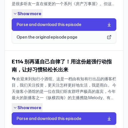
是很多听友一直在催更的一个系列《房产万事屋》。但这一
期，我们想聊的，其实不是买房技巧，也不是市场预测。 坦
Show more
白说，过去几次录房产万事屋的时候，我的内心多少会有些
担忧。房地产市场这几年分化得太厉害了，每个城市、家庭
Parse and download this episode
面对的情况都不一样。当我们在节目里侃侃而谈那些数字的
涨跌、城市之间的差异，也许有人听完之后会庆幸自己的决
Open the original episode page
策正确，但也一定会有人感到失落，甚至是焦虑。 房子对中
国家庭来说，往往不只是一个投资标的，它常常是一家人几
十年积累下来的资产，也是很多人生活安全感重要的一部
分。在过去，房子在中国家庭的资产里，往往占到六七成，
E114 别再逼自己自律了！用这份超强行动指
甚至更高。但这几年，很多人突然发现：我们过去理解房子
南，让好习惯轻松长出来
的那套逻辑，好像不再那么确定了。 有的家庭在考虑要不要
👣 欢迎来到知行小酒馆。这是一档由有知有行出品的播客栏
卖掉一套房子，有的家庭在犹豫还要不要买房，也有很多家
目，我们关注投资，更关注怎样更好地生活，我是雨白。 今
庭开始第一次认真地想：我们家的资产结构，到底是不是合
天做客小酒馆的是一位在我们听友群呼声极高的嘉宾，今年
理的？ 因此在这一期《房产万事屋》，我们邀请到了大家喜
最火的新播客之一《纵横四海》的主播携隐 Melody。有一
爱的老朋友杨天楠老师，想和他一起聊一个更现实的问题：
句话你可能耳朵都听出茧子了，叫「听过了很多道理，却过
当时代正在发生变化，一个普通家庭到底该怎么面对房子这
Show more
不好这一生」。而纵横四海就是这样一档一期期庖丁解牛试
件事？ 🔗 官方地址 如果你所使用的客户端显示不全，请点
讲书，让人收获很多道理和知识的博客。 我因此产生了一个
此访问有知有行的官网查看全文 🍻 本期嘉宾 杨天楠：长波
Parse and download this episode
疑问，怎样才能把我们过去学到的这么多道理应用到生活
工作室、播客「听懂涨声」主理人。即刻：杨天楠 🪡 时间