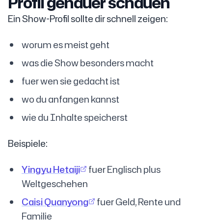
Profil genauer schauen
Ein Show-Profil sollte dir schnell zeigen:
worum es meist geht
was die Show besonders macht
fuer wen sie gedacht ist
wo du anfangen kannst
wie du Inhalte speicherst
Beispiele:
Yingyu Hetaiji
fuer Englisch plus
Weltgeschehen
Caisi Quanyong
fuer Geld, Rente und
Familie