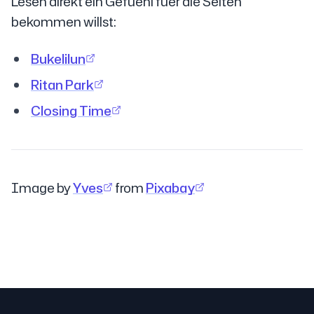
Lesen direkt ein Gefuehl fuer die Seiten
bekommen willst:
Bukelilun
Ritan Park
Closing Time
Image by
Yves
from
Pixabay