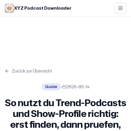
Skip to main content
XYZ Podcast Downloader
Zurück zur Übersicht
•
2026-05-14
Guide
So nutzt du Trend-Podcasts
und Show-Profile richtig:
erst finden, dann pruefen,