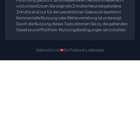
Forschung gedacht. Bitte respektieren Sie das Urheberrecht
und unterstützen Sie originale Inhalte.
Heruntergeladene
Inhalte sind nur für den persönlichen Gebrauch bestimmt.
Kommerzielle Nutzung oder Weiterverteilung ist untersagt.
Durch die Nutzung dieses Tools stimmen Sie zu, die geltenden
Gesetze und Plattform-Nutzungsbedingungen einzuhalten.
Gemacht mit
für Podcast-Liebhaber