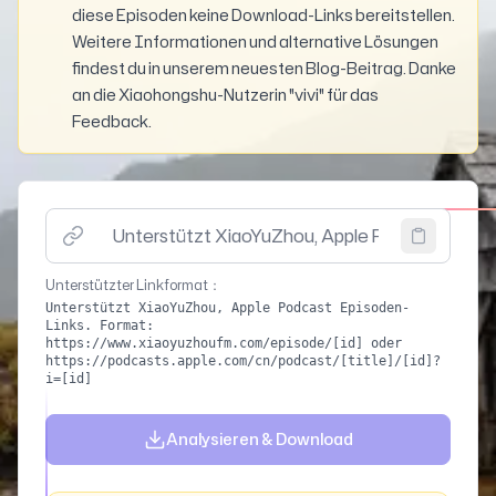
diese Episoden keine Download-Links bereitstellen.
Weitere Informationen und alternative Lösungen
findest du in unserem neuesten Blog-Beitrag. Danke
an die Xiaohongshu-Nutzerin "vivi" für das
Feedback.
Bitte Podcast-Episoden-Link eingeben (unterstützt Xi
Unterstützter Linkformat
：
Unterstützt XiaoYuZhou, Apple Podcast Episoden-
Links. Format:
https://www.xiaoyuzhoufm.com/episode/[id] oder
https://podcasts.apple.com/cn/podcast/[title]/[id]?
i=[id]
Analysieren & Download