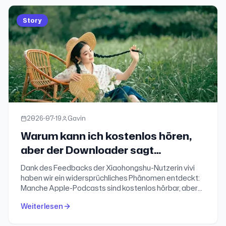
Story
2026-07-19
Gavin
Warum kann ich kostenlos hören,
aber der Downloader sagt
"Download nicht möglich"?
Dank des Feedbacks der Xiaohongshu-Nutzerin vivi
haben wir ein widersprüchliches Phänomen entdeckt:
Manche Apple-Podcasts sind kostenlos hörbar, aber
unser Downloader kann sie nicht verarbeiten. Nach
Weiterlesen
mehrtägiger Untersuchung haben wir endlich die
Antwort gefunden.