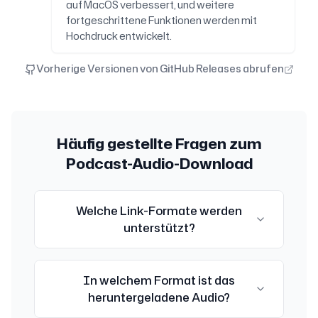
auf MacOS verbessert, und weitere
fortgeschrittene Funktionen werden mit
Hochdruck entwickelt.
Vorherige Versionen von GitHub Releases abrufen
Häufig gestellte Fragen zum
Podcast-Audio-Download
Welche Link-Formate werden
unterstützt?
Derzeit werden XiaoYuZhou- und Apple
In welchem Format ist das
Podcast-Episoden-Links unterstützt.
heruntergeladene Audio?
Format:
https://www.xiaoyuzhoufm.com/episode/[id]