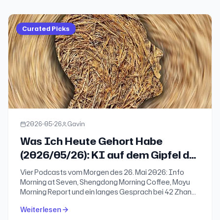
Curated Picks
2026-05-26
Gavin
Was Ich Heute Gehort Habe
(2026/05/26): KI auf dem Gipfel der
Verblendung, die Falle der
Vier Podcasts vom Morgen des 26. Mai 2026: Info
Sofortentscheidung und die
Morning at Seven, Shengdong Morning Coffee, Moyu
Morning Report und ein langes Gesprach bei 42 Zhang
Geschaftsverschiebungen, die
Jing mit Mengqi, der Grunderin von invoko.ai. In einem
unser Leben neu formen
Weiterlesen
Moment technologischer Beschleunigung und