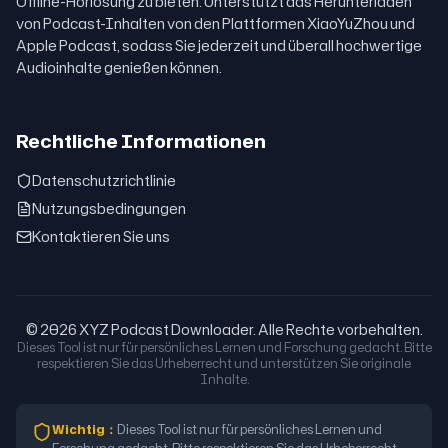
Offline-Hörlösung zu bieten. Unterstützt das Herunterladen
von Podcast-Inhalten von den Plattformen XiaoYuZhou und
Apple Podcast, sodass Sie jederzeit und überall hochwertige
Audioinhalte genießen können.
Rechtliche Informationen
Datenschutzrichtlinie
Nutzungsbedingungen
Kontaktieren Sie uns
© 2026 XYZ Podcast Downloader. Alle Rechte vorbehalten.
Dieses Tool ist nur für persönliches Lernen und Forschung gedacht. Bitte
respektieren Sie das Urheberrecht und unterstützen Sie originale
Inhalte.
Wichtig
：
Dieses Tool ist nur für persönliches Lernen und