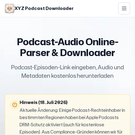
Skip to main content
XYZ Podcast Downloader
Podcast-Audio Online-
Parser & Downloader
Podcast-Episoden-Link eingeben, Audio und
Metadaten kostenlos herunterladen
Hinweis (18. Juli 2026)
Aktuelle Änderung: Einige Podcast-Rechteinhaber in
bestimmten Regionen haben bei Apple Podcasts
DRM-Schutz aktiviert (auch für kostenlose
Episoden). Aus Compliance-Gründen können wir für