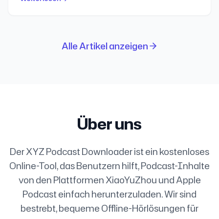
ist das, was ich davon behalten wollte: die schwierige
Skalierung von Xianyu Xian, der Ruckzug von Skechers
von der Borse, die Allianzkrise der OPEC, die absurde
Paradoxie von KI-Erkennung und ein kleiner Hinweis
zum Trinken im Sommer.
Alle Artikel anzeigen
Über uns
Der XYZ Podcast Downloader ist ein kostenloses
Online-Tool, das Benutzern hilft, Podcast-Inhalte
von den Plattformen XiaoYuZhou und Apple
Podcast einfach herunterzuladen. Wir sind
bestrebt, bequeme Offline-Hörlösungen für