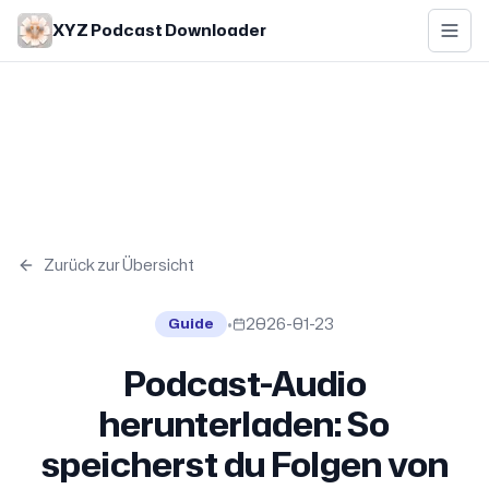
Skip to main content
XYZ Podcast Downloader
Zurück zur Übersicht
•
2026-01-23
Guide
Podcast-Audio
herunterladen: So
speicherst du Folgen von