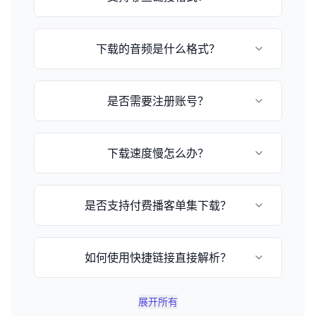
目前支持小宇宙播客和苹果播客的episode链
下载的音频是什么格式？
接，格式为：
https://www.xiaoyuzhoufm.com/episode/[节
目ID] 或 https://podcasts.apple.com/[国
音频格式取决于播客提供的原始格式，通常为
家]/podcast/[播客名称]/id[播客ID]
是否需要注册账号？
MP3或M4A格式。
不需要，这是一个完全免费的在线工具，无需注
下载速度慢怎么办？
册即可使用。
下载速度取决于您的网络状况和文件大小，请耐
是否支持付费播客单集下载？
心等待或稍后重试。
不支持，由于版权保护和付费用户权益保护，不
如何使用快捷链接直接解析？
提供付费单集下载解析功能。
您可以在网址后加上 `?q=小宇宙链接`，例如
展开所有
`https://www.xyzdownloader.xyz/zh-CN?