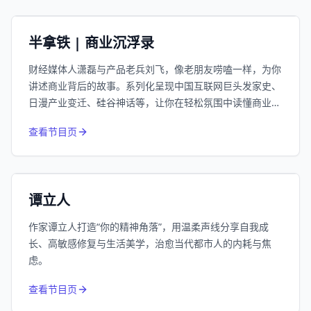
小宇宙
精选
半拿铁 | 商业沉浮录
财经媒体人潇磊与产品老兵刘飞，像老朋友唠嗑一样，为你
讲述商业背后的故事。系列化呈现中国互联网巨头发家史、
日漫产业变迁、硅谷神话等，让你在轻松氛围中读懂商业逻
辑。
974
近1个月下载
查看节目页
66.3万
平台订阅
小宇宙
精选
谭立人
作家谭立人打造“你的精神角落”，用温柔声线分享自我成
长、高敏感修复与生活美学，治愈当代都市人的内耗与焦
虑。
832
近1个月下载
查看节目页
213.4万
平台订阅