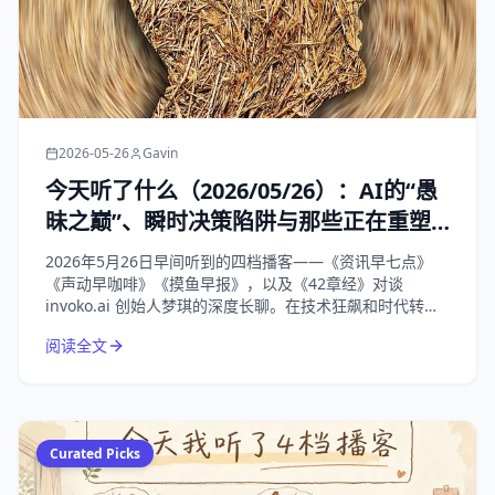
2026-05-26
Gavin
今天听了什么（2026/05/26）：AI的“愚
昧之巅”、瞬时决策陷阱与那些正在重塑
我们生活的商业变局
2026年5月26日早间听到的四档播客——《资讯早七点》
《声动早咖啡》《摸鱼早报》，以及《42章经》对谈
invoko.ai 创始人梦琪的深度长聊。在技术狂飙和时代转折
的节点，回归对“人”的理解，才是唯一的解药。
阅读全文
Curated Picks