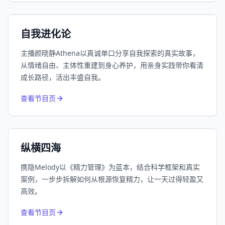
小宇宙
精选
自我进化论
主播颜晓静Athena以真诚单口分享自我探索的真实故事，
从情绪自由、主体性重建到身心养护，用亲身实践带你看清
成长路径，活出丰盛自我。
752
近1个月下载
查看节目页
164.1万
平台订阅
小宇宙
精选
纵横四海
携隐Melody以《精力管理》为蓝本，结合科学框架和真实
案例，一步步拆解如何从根源恢复精力，让一天过得轻盈又
高效。
650
近1个月下载
查看节目页