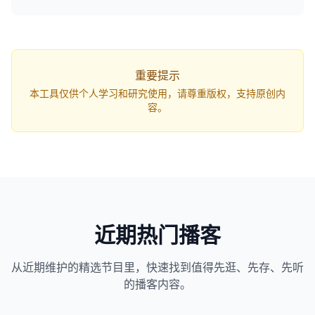
q=...`，打开网页即可自动开始解析。
重要提示
本工具仅供个人学习和研究使用，请尊重版权，支持原创内
容。
近期热门播客
从近期维护的精选节目里，快速找到值得先逛、先存、先听
1163
近1个月下载
的播客内容。
82万
平台订阅