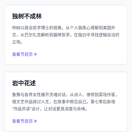
小宇宙
精选
独树不成林
仲树以政治哲学博士的视角，从个人锻炼心得聊到美国外
交，从巴尔扎克解析到猫咪哲学，在独白中寻找逻辑自洽的
立场。
1055
近1个月下载
查看节目页
385.8万
平台订阅
小宇宙
精选
岩中花述
鲁豫与各界女性展开灵魂对话，从诗人、律师到菜场作家，
借文艺作品探讨人生，在故事中照见自己。第七季后新增
“作品共读”设计，让对话更具深度与余味。
994
近1个月下载
查看节目页
80.6万
平台订阅