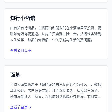
192万
平台订阅
小宇宙
精选
知行小酒馆
由有知有行出品，主播雨白和朋友们在小酒馆里聊投资，更
聊如何活得更通透。从房产买卖到五险一金，从攒钱实验到
人生哲学，每期为你拆解一个关乎钱与生活的真问题。
415
近1个月下载
查看节目页
62.7万
平台订阅
小宇宙
精选
面基
主持人厚望执着于「替听友和自己多问几个为什么」，邀请
基金经理、房产数据专家、社会观察者等，从投资方法论、
楼市周期到人生意义，以深度对话拆解复杂世界。节目有常
驻嘉宾Nick的楼市技术派分析、南添的投资哲学系列，也关
查看节目页
注低利率时代下的普通人生活，是一档硬核又走心的思维马