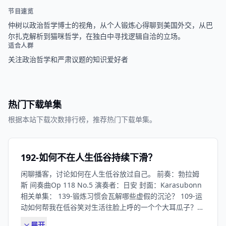
节目速览
仲树以政治哲学博士的视角，从个人锻炼心得聊到美国外交，从巴
尔扎克解析到猫咪哲学，在独白中寻找逻辑自洽的立场。
适合人群
关注政治哲学和严肃议题的知识爱好者
热门下载单集
根据本站下载次数排行榜，推荐热门下载单集。
192-如何不在人生低谷持续下滑？
闲聊播客，讨论如何在人生低谷放过自己。 前奏：勃拉姆
斯 间奏曲Op 118 No.5 演奏者：日安 封面：Karasubonn
相关单集： 139-锻炼习惯会瓦解哪些虚假的沉沦？ 109-运
动如何帮我在低谷笑对生活往脸上呼的一个个大耳瓜子？
93-运动习惯如何帮我克服焦虑？ 75-严肃敏感的年轻人为
展开