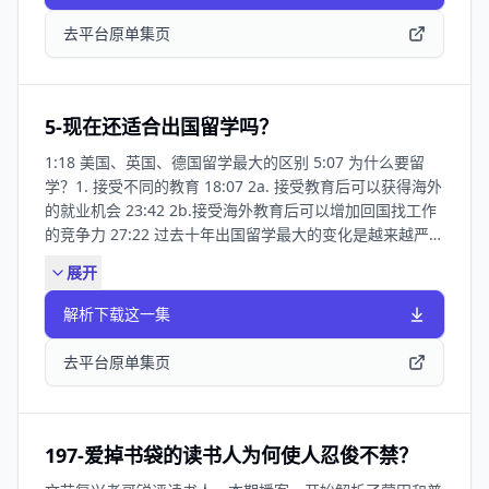
态度？ 2025年12月伊朗内部抗议分析：288-伊朗老百姓为
什么这么讨厌伊斯兰共和国？ 伊朗神权政治的内部逻辑：
去平台原单集页
257-当代伊朗如何颠覆什叶派伊斯兰？ 阿拉伯石油湾国家
最近的动向：292-阿拉伯海湾局势发生了怎样的变动？；
254-以色列袭击卡塔尔如何改变中东地缘秩序？ 推荐阅
读：《伊朗五百年》[美]阿巴斯·阿玛纳特，译者：冀开运
5-现在还适合出国留学吗？
邢文海 李昕，人民日报出版社，2022
1:18 美国、英国、德国留学最大的区别 5:07 为什么要留
学？1. 接受不同的教育 18:07 2a. 接受教育后可以获得海外
的就业机会 23:42 2b.接受海外教育后可以增加回国找工作
的竞争力 27:22 过去十年出国留学最大的变化是越来越严重
的阶级分化。 声明： 我分享的都是我的亲身经历以及我可
展开
以核实的我身边朋友的亲身经历，我尽量保持客观，从我身
边所及的小世界窥探时代的变化，但是我肯定无法在短短40
解析下载这一集
分钟窥探几十万留学生活的冰山一角。
去平台原单集页
197-爱掉书袋的读书人为何使人忍俊不禁？