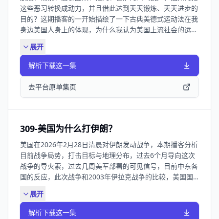
这些恶习转换成动力，并且借此达到天天锻炼、天天进步的
目的？这期播客的一开始描绘了一下古典美德式运动法在我
身边美国人身上的体现，为什么我认为美国上流社会的运动
习惯无法在我们身上复制。播客接下来描绘了我对英国早期
展开
现代哲学家霍布斯的理解、对曼德维尔《Fable of the
Bees蜜蜂的寓言》的解读，并且运用在我自己身上，把这
解析下载这一集
些恶习转换成天天运动的动力。这是我作为一个道德败坏、
软弱腐败的现代人，自我进步的一种方式和反思。 更正1：
去平台原单集页
不好意思我发现我把《蜜蜂的寓言》，读成了《蜂蜜的寓
言》。这种乌龙在书名上经常出现，因为我是用英文读的原
著，有时候在脑子里用中文念书名，会出现大脑卡机的情
况。 更正2：那位跑柏林马拉松的女朋友的成绩是2小时48
309-美国为什么打伊朗？
分，我不小心说成2小时48秒了，这都快破人类记录了，是
美国在2026年2月28日清晨对伊朗发动战争，本期播客分析
我嘴瓢。 相关播客： 109-运动如何帮我在低谷笑对生活往
目前战争局势，打击目标与地理分布，过去6个月导向这次
脸上呼的一个个大耳瓜子？ 93-运动习惯如何帮我克服焦
战争的导火索，过去几周美军部署的可见信号，目前中东各
虑？ 83-锻炼如何帮助我思考？ 65-身体健康和灵魂健康有
国的反应，此次战争和2003年伊拉克战争的比较，美国国
何相似之处？ 61-美国人为什么这么胖？糖尿病减肥药
内对此次战争的看法，以及伊朗政权的内部逻辑。 相关播
Ozempic真是神药吗？ 40-如何像猫一样运动？ 37-懒惰的
展开
客： 2025年6月的战争分析：226-以色列为何要攻击伊
人如何找到天天锻炼的动力？曼德维尔悖 29-亚里士多德和
朗？ 2025年6月的战争分析：229-美国内部对伊朗是什么
康德分别会如何去减肥
解析下载这一集