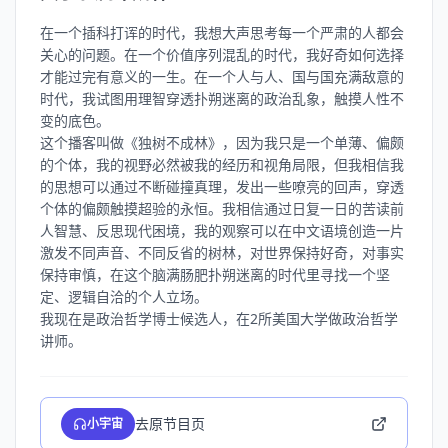
在一个插科打诨的时代，我想大声思考每一个严肃的人都会
关心的问题。在一个价值序列混乱的时代，我好奇如何选择
才能过完有意义的一生。在一个人与人、国与国充满敌意的
时代，我试图用理智穿透扑朔迷离的政治乱象，触摸人性不
变的底色。
这个播客叫做《独树不成林》，因为我只是一个单薄、偏颇
的个体，我的视野必然被我的经历和视角局限，但我相信我
的思想可以通过不断碰撞真理，发出一些嘹亮的回声，穿透
个体的偏颇触摸超验的永恒。我相信通过日复一日的苦读前
人智慧、反思现代困境，我的观察可以在中文语境创造一片
激发不同声音、不同反省的树林，对世界保持好奇，对事实
保持审慎，在这个脑满肠肥扑朔迷离的时代里寻找一个坚
定、逻辑自洽的个人立场。
我现在是政治哲学博士候选人，在2所美国大学做政治哲学
去原节目页
小宇宙