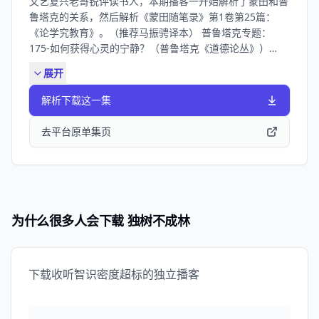
文艺复兴老哥锐评读书人，本期播客一开始解析了蒙田和普
鲁塔克的关系，然后解析《蒙田随笔录》第1卷第25篇：
《论学究教育》。（推荐马振骋译本） 普鲁塔克专题：
175-如何获得心灵的宁静？（普鲁塔克《道德论丛》）
169-唠唠叨叨的人如何闭嘴？ 164-古罗马老头如何指点听
展开
播客的年轻人？ 159-如何从敌人身上获益 154-如何面对厚
颜无耻的烦人精 146-古罗马老头如何锐评吃瓜行为 143-如
解析下载这一集
何区分朋友和马屁精？ 135-如何不令人生厌地自我赞美？
前奏：巴赫c小调平均律 弹奏者：日安 插画：karasubonn
去平台原单集页
为什么很多人会下载 独树不成林
下载收听智识密度超标的独立播客