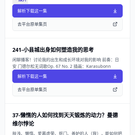
何终日思考死亡？ 42-对世界祛魅是长大成熟的体现吗 37-
懒惰的人如何找到天天锻炼的动力？曼德维尔悖论 28-如何
解析下载这一集
面对和身边最亲密的人有些格格不入的失落感？ 26-对未来
失去希望的年轻人要怎么平静地过好每一天？
去平台原单集页
241-小县城出身如何塑造我的思考
闲聊播客！讨论我的出生和成长环境对我的影响 前奏：日
安 门德尔松无词歌Op. 67 No. 2 插画：Karasubonn
解析下载这一集
去平台原单集页
37-懒惰的人如何找到天天锻炼的动力？曼德
维尔悖论
肤浅、懒惰、爱慕虚荣、抠门、善妒的人（我），能如何把