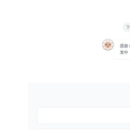
下
感谢
发中