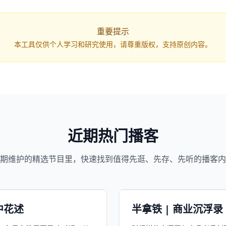
重要提示
本工具仅供个人学习和研究使用，请尊重版权，支持原创内容。
近期热门播客
1055
994
近1个月下载
近1个
期维护的精选节目里，快速找到值得先逛、先存、先听的播客内
385.8万
80.6万
平台订阅
平
宙
精选
小宇宙
精选
中花述
半拿铁 | 商业沉浮录