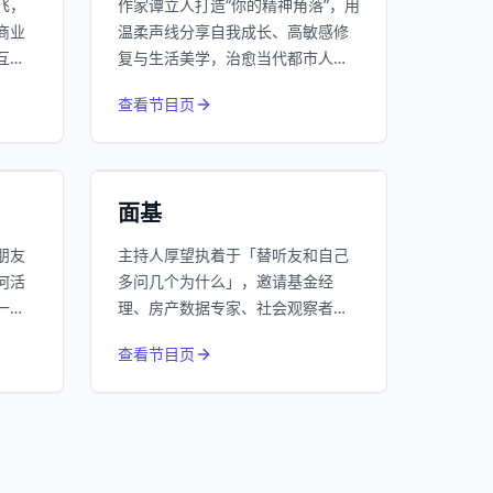
飞，
作家谭立人打造“你的精神角落”，用
商业
温柔声线分享自我成长、高敏感修
互联
复与生活美学，治愈当代都市人的
、硅
内耗与焦虑。
415
月下载
近1个月下载
查看节目页
读懂
62.7万
台订阅
平台订阅
小宇宙
精选
面基
朋友
主持人厚望执着于「替听友和自己
何活
多问几个为什么」，邀请基金经
一
理、房产数据专家、社会观察者
每期
等，从投资方法论、楼市周期到人
查看节目页
真问
生意义，以深度对话拆解复杂世
界。节目有常驻嘉宾Nick的楼市技
术派分析、南添的投资哲学系列，
也关注低利率时代下的普通人生
活，是一档硬核又走心的思维马拉
松。