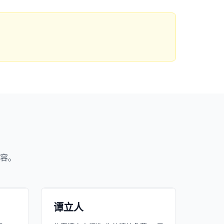
974
月下载
近1个月下载
容。
66.3万
台订阅
平台订阅
小宇宙
精选
谭立人