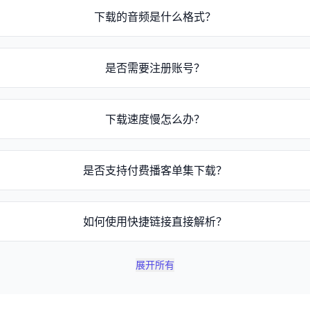
s://www.xiaoyuzhoufm.com/episode/[节目ID] 或 https://p
下载的音频是什么格式？
3或M4A格式。
是否需要注册账号？
册即可使用。
下载速度慢怎么办？
心等待或稍后重试。
是否支持付费播客单集下载？
提供付费单集下载解析功能。
如何使用快捷链接直接解析？
://www.xyzdownloader.xyz/zh-CN?q=...`，打开网页即可自动开始
展开所有