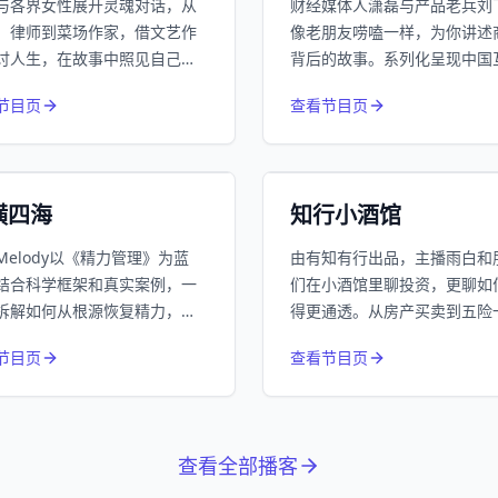
与各界女性展开灵魂对话，从
财经媒体人潇磊与产品老兵刘
、律师到菜场作家，借文艺作
像老朋友唠嗑一样，为你讲述
讨人生，在故事中照见自己。
背后的故事。系列化呈现中国
季后新增“作品共读”设计，让对
网巨头发家史、日漫产业变迁
752
650
近1个月下载
近1个
节目页
查看节目页
具深度与余味。
谷神话等，让你在轻松氛围中
164.1万
192万
平台订阅
平
商业逻辑。
宙
精选
小宇宙
精选
横四海
知行小酒馆
Melody以《精力管理》为蓝
由有知有行出品，主播雨白和
结合科学框架和真实案例，一
们在小酒馆里聊投资，更聊如
拆解如何从根源恢复精力，让
得更通透。从房产买卖到五险
过得轻盈又高效。
金，从攒钱实验到人生哲学，
节目页
查看节目页
为你拆解一个关乎钱与生活的
题。
查看全部播客