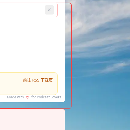
前往 RSS 下载页
Made with
for Podcast Lovers