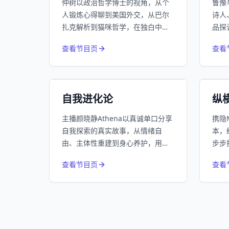
仲树以政治哲学博士的视角，从个
鲁豫
人锻炼心得聊到美国外交，从巴尔
诗人
扎克解析到猫咪哲学，在独白中寻
品探
找逻辑自洽的立场。
第七
832
近1个月下载
查看节目页
查看
话更
213.4万
平台订阅
小宇宙
精选
小宇
自我进化论
纵
主播颜晓静Athena以真诚单口分享
携隐
自我探索的真实故事，从情绪自
本，
由、主体性重建到身心养护，用亲
步步
身实践带你看清成长路径，活出丰
一天
查看节目页
查看
盛自我。