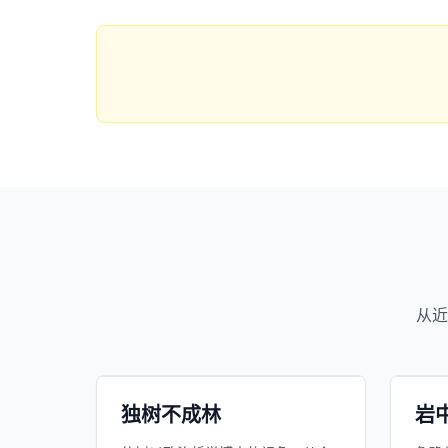
1163
近1个月下载
从近
82万
平台订阅
小宇宙
精选
小宇
独树不成林
岩