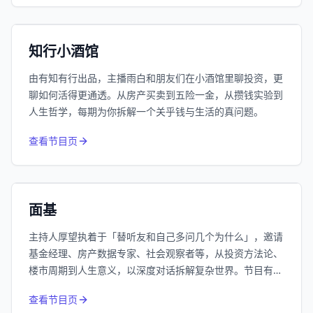
192万
平台订阅
小宇宙
精选
知行小酒馆
由有知有行出品，主播雨白和朋友们在小酒馆里聊投资，更
聊如何活得更通透。从房产买卖到五险一金，从攒钱实验到
人生哲学，每期为你拆解一个关乎钱与生活的真问题。
415
近1个月下载
查看节目页
62.7万
平台订阅
小宇宙
精选
面基
主持人厚望执着于「替听友和自己多问几个为什么」，邀请
基金经理、房产数据专家、社会观察者等，从投资方法论、
楼市周期到人生意义，以深度对话拆解复杂世界。节目有常
驻嘉宾Nick的楼市技术派分析、南添的投资哲学系列，也关
查看节目页
注低利率时代下的普通人生活，是一档硬核又走心的思维马