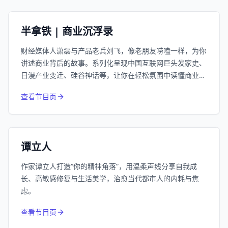
小宇宙
精选
半拿铁 | 商业沉浮录
财经媒体人潇磊与产品老兵刘飞，像老朋友唠嗑一样，为你
讲述商业背后的故事。系列化呈现中国互联网巨头发家史、
日漫产业变迁、硅谷神话等，让你在轻松氛围中读懂商业逻
辑。
974
近1个月下载
查看节目页
66.3万
平台订阅
小宇宙
精选
谭立人
作家谭立人打造“你的精神角落”，用温柔声线分享自我成
长、高敏感修复与生活美学，治愈当代都市人的内耗与焦
虑。
832
近1个月下载
查看节目页
213.4万
平台订阅