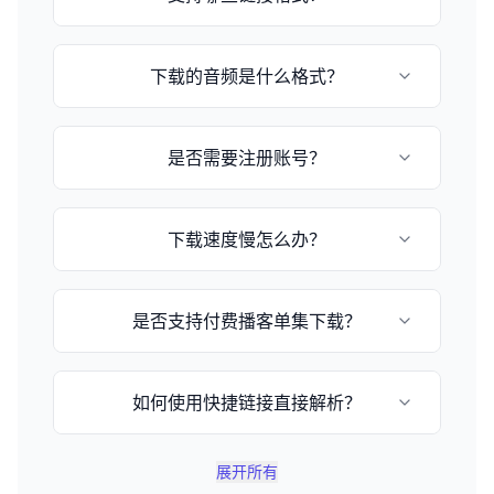
目前支持小宇宙播客和苹果播客的episode链
下载的音频是什么格式？
接，格式为：
https://www.xiaoyuzhoufm.com/episode/[节
目ID] 或 https://podcasts.apple.com/[国
音频格式取决于播客提供的原始格式，通常为
家]/podcast/[播客名称]/id[播客ID]
是否需要注册账号？
MP3或M4A格式。
不需要，这是一个完全免费的在线工具，无需注
下载速度慢怎么办？
册即可使用。
下载速度取决于您的网络状况和文件大小，请耐
是否支持付费播客单集下载？
心等待或稍后重试。
不支持，由于版权保护和付费用户权益保护，不
如何使用快捷链接直接解析？
提供付费单集下载解析功能。
您可以在网址后加上 `?q=小宇宙链接`，例如
展开所有
`https://www.xyzdownloader.xyz/zh-CN?