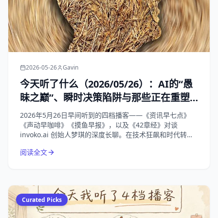
2026-05-26
Gavin
今天听了什么（2026/05/26）：AI的“愚
昧之巅”、瞬时决策陷阱与那些正在重塑
我们生活的商业变局
2026年5月26日早间听到的四档播客——《资讯早七点》
《声动早咖啡》《摸鱼早报》，以及《42章经》对谈
invoko.ai 创始人梦琪的深度长聊。在技术狂飙和时代转折
的节点，回归对“人”的理解，才是唯一的解药。
阅读全文
Curated Picks