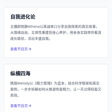
小宇宙
精选
自我进化论
主播颜晓静Athena以真诚单口分享自我探索的真实故事，
从情绪自由、主体性重建到身心养护，用亲身实践带你看清
成长路径，活出丰盛自我。
752
近1个月下载
查看节目页
164.1万
平台订阅
小宇宙
精选
纵横四海
携隐Melody以《精力管理》为蓝本，结合科学框架和真实
案例，一步步拆解如何从根源恢复精力，让一天过得轻盈又
高效。
650
近1个月下载
查看节目页