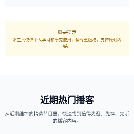
q=...`，打开网页即可自动开始解析。
重要提示
本工具仅供个人学习和研究使用，请尊重版权，支持原创内
容。
近期热门播客
从近期维护的精选节目里，快速找到值得先逛、先存、先听
1163
近1个月下载
的播客内容。
82万
平台订阅