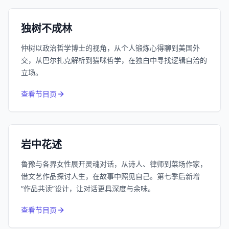
小宇宙
精选
独树不成林
仲树以政治哲学博士的视角，从个人锻炼心得聊到美国外
交，从巴尔扎克解析到猫咪哲学，在独白中寻找逻辑自洽的
立场。
1055
近1个月下载
查看节目页
385.8万
平台订阅
小宇宙
精选
岩中花述
鲁豫与各界女性展开灵魂对话，从诗人、律师到菜场作家，
借文艺作品探讨人生，在故事中照见自己。第七季后新增
“作品共读”设计，让对话更具深度与余味。
994
近1个月下载
查看节目页
80.6万
平台订阅