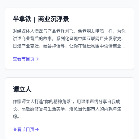
小宇宙
精选
半拿铁 | 商业沉浮录
财经媒体人潇磊与产品老兵刘飞，像老朋友唠嗑一样，为你
讲述商业背后的故事。系列化呈现中国互联网巨头发家史、
日漫产业变迁、硅谷神话等，让你在轻松氛围中读懂商业逻
辑。
974
近1个月下载
查看节目页
66.3万
平台订阅
小宇宙
精选
谭立人
作家谭立人打造“你的精神角落”，用温柔声线分享自我成
长、高敏感修复与生活美学，治愈当代都市人的内耗与焦
虑。
832
近1个月下载
查看节目页
213.4万
平台订阅