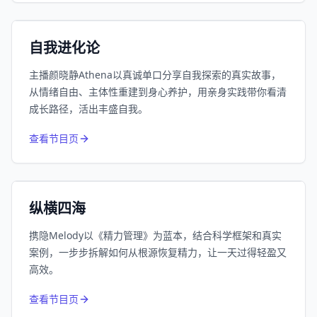
小宇宙
精选
自我进化论
主播颜晓静Athena以真诚单口分享自我探索的真实故事，
从情绪自由、主体性重建到身心养护，用亲身实践带你看清
成长路径，活出丰盛自我。
752
近1个月下载
查看节目页
164.1万
平台订阅
小宇宙
精选
纵横四海
携隐Melody以《精力管理》为蓝本，结合科学框架和真实
案例，一步步拆解如何从根源恢复精力，让一天过得轻盈又
高效。
650
近1个月下载
查看节目页