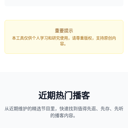
q=...`，打开网页即可自动开始解析。
重要提示
本工具仅供个人学习和研究使用，请尊重版权，支持原创内
容。
近期热门播客
从近期维护的精选节目里，快速找到值得先逛、先存、先听
1163
近1个月下载
的播客内容。
82万
平台订阅