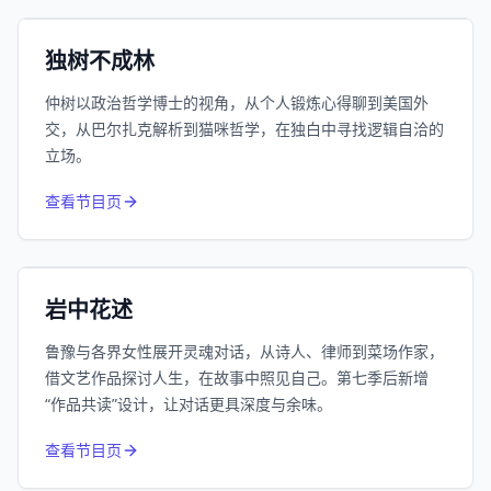
小宇宙
精选
独树不成林
仲树以政治哲学博士的视角，从个人锻炼心得聊到美国外
交，从巴尔扎克解析到猫咪哲学，在独白中寻找逻辑自洽的
立场。
1055
近1个月下载
查看节目页
385.8万
平台订阅
小宇宙
精选
岩中花述
鲁豫与各界女性展开灵魂对话，从诗人、律师到菜场作家，
借文艺作品探讨人生，在故事中照见自己。第七季后新增
“作品共读”设计，让对话更具深度与余味。
994
近1个月下载
查看节目页
80.6万
平台订阅