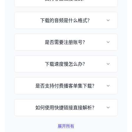
目前支持小宇宙播客和苹果播客的episode链
下载的音频是什么格式？
接，格式为：
https://www.xiaoyuzhoufm.com/episode/[节
目ID] 或 https://podcasts.apple.com/[国
音频格式取决于播客提供的原始格式，通常为
家]/podcast/[播客名称]/id[播客ID]
是否需要注册账号？
MP3或M4A格式。
不需要，这是一个完全免费的在线工具，无需注
下载速度慢怎么办？
册即可使用。
下载速度取决于您的网络状况和文件大小，请耐
是否支持付费播客单集下载？
心等待或稍后重试。
不支持，由于版权保护和付费用户权益保护，不
如何使用快捷链接直接解析？
提供付费单集下载解析功能。
您可以在网址后加上 `?q=小宇宙链接`，例如
展开所有
`https://www.xyzdownloader.xyz/zh-CN?