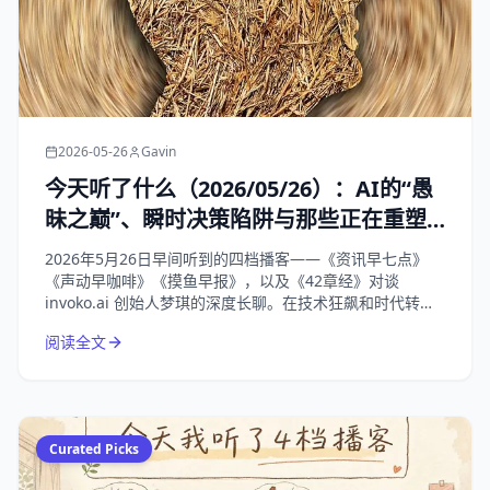
2026-05-26
Gavin
今天听了什么（2026/05/26）：AI的“愚
昧之巅”、瞬时决策陷阱与那些正在重塑
我们生活的商业变局
2026年5月26日早间听到的四档播客——《资讯早七点》
《声动早咖啡》《摸鱼早报》，以及《42章经》对谈
invoko.ai 创始人梦琪的深度长聊。在技术狂飙和时代转折
的节点，回归对“人”的理解，才是唯一的解药。
阅读全文
Curated Picks