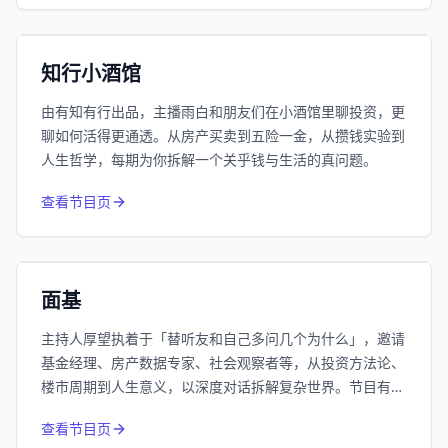
192万
平台订阅
小宇宙
精选
知行小酒馆
由有知有行出品，主播雨白和朋友们在小酒馆里聊投资，更
聊如何活得更通透。从房产买卖到五险一金，从攒钱实验到
人生哲学，每期为你拆解一个关乎钱与生活的真问题。
415
近1个月下载
查看节目页
62.7万
平台订阅
小宇宙
精选
面基
主持人厚望执着于「替听友和自己多问几个为什么」，邀请
基金经理、房产数据专家、社会观察者等，从投资方法论、
楼市周期到人生意义，以深度对话拆解复杂世界。节目有常
驻嘉宾Nick的楼市技术派分析、南添的投资哲学系列，也关
查看节目页
注低利率时代下的普通人生活，是一档硬核又走心的思维马