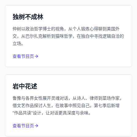
小宇宙
精选
独树不成林
仲树以政治哲学博士的视角，从个人锻炼心得聊到美国外
交，从巴尔扎克解析到猫咪哲学，在独白中寻找逻辑自洽的
立场。
1055
近1个月下载
查看节目页
385.8万
平台订阅
小宇宙
精选
岩中花述
鲁豫与各界女性展开灵魂对话，从诗人、律师到菜场作家，
借文艺作品探讨人生，在故事中照见自己。第七季后新增
“作品共读”设计，让对话更具深度与余味。
994
近1个月下载
查看节目页
80.6万
平台订阅