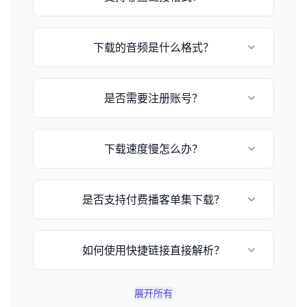
目前支持小宇宙播客和苹果播客的episode链
下载的音频是什么格式？
接，格式为：
https://www.xiaoyuzhoufm.com/episode/[节
目ID] 或 https://podcasts.apple.com/[国
音频格式取决于播客提供的原始格式，通常为
家]/podcast/[播客名称]/id[播客ID]
是否需要注册账号？
MP3或M4A格式。
不需要，这是一个完全免费的在线工具，无需注
下载速度慢怎么办？
册即可使用。
下载速度取决于您的网络状况和文件大小，请耐
是否支持付费播客单集下载？
心等待或稍后重试。
不支持，由于版权保护和付费用户权益保护，不
如何使用快捷链接直接解析？
提供付费单集下载解析功能。
您可以在网址后加上 `?q=小宇宙链接`，例如
展开所有
`https://www.xyzdownloader.xyz/zh-CN?