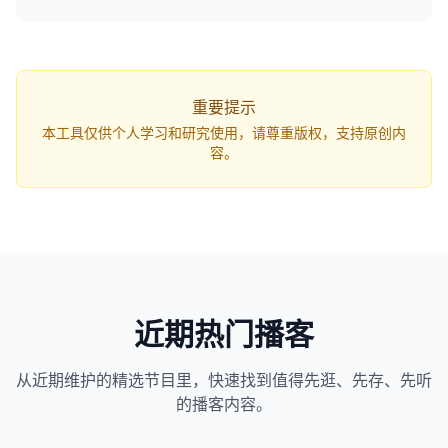
q=...`，打开网页即可自动开始解析。
重要提示
本工具仅供个人学习和研究使用，请尊重版权，支持原创内
容。
近期热门播客
从近期维护的精选节目里，快速找到值得先逛、先存、先听
1163
近1个月下载
的播客内容。
82万
平台订阅