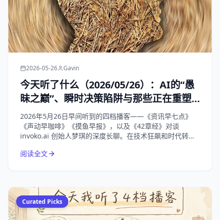
2026-05-26
Gavin
今天听了什么（2026/05/26）：AI的“愚
昧之巅”、瞬时决策陷阱与那些正在重塑
我们生活的商业变局
2026年5月26日早间听到的四档播客——《资讯早七点》
《声动早咖啡》《摸鱼早报》，以及《42章经》对谈
invoko.ai 创始人梦琪的深度长聊。在技术狂飙和时代转折
的节点，回归对“人”的理解，才是唯一的解药。
阅读全文
Curated Picks