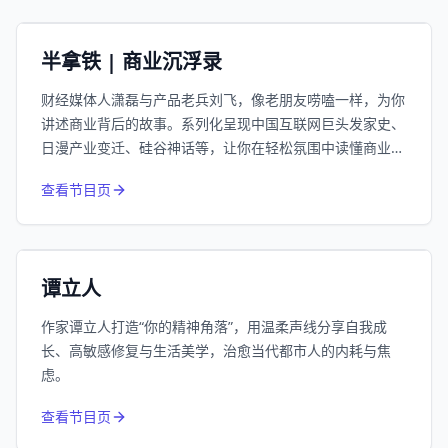
小宇宙
精选
半拿铁 | 商业沉浮录
财经媒体人潇磊与产品老兵刘飞，像老朋友唠嗑一样，为你
讲述商业背后的故事。系列化呈现中国互联网巨头发家史、
日漫产业变迁、硅谷神话等，让你在轻松氛围中读懂商业逻
辑。
974
近1个月下载
查看节目页
66.3万
平台订阅
小宇宙
精选
谭立人
作家谭立人打造“你的精神角落”，用温柔声线分享自我成
长、高敏感修复与生活美学，治愈当代都市人的内耗与焦
虑。
832
近1个月下载
查看节目页
213.4万
平台订阅