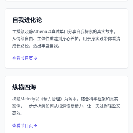
小宇宙
精选
自我进化论
主播颜晓静Athena以真诚单口分享自我探索的真实故事，
从情绪自由、主体性重建到身心养护，用亲身实践带你看清
成长路径，活出丰盛自我。
752
近1个月下载
查看节目页
164.1万
平台订阅
小宇宙
精选
纵横四海
携隐Melody以《精力管理》为蓝本，结合科学框架和真实
案例，一步步拆解如何从根源恢复精力，让一天过得轻盈又
高效。
650
近1个月下载
查看节目页