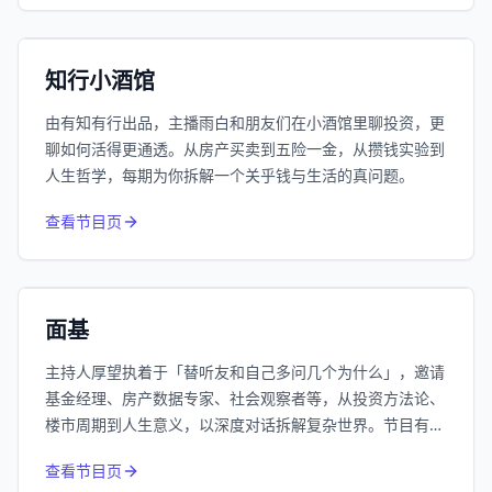
192万
平台订阅
小宇宙
精选
知行小酒馆
由有知有行出品，主播雨白和朋友们在小酒馆里聊投资，更
聊如何活得更通透。从房产买卖到五险一金，从攒钱实验到
人生哲学，每期为你拆解一个关乎钱与生活的真问题。
415
近1个月下载
查看节目页
62.7万
平台订阅
小宇宙
精选
面基
主持人厚望执着于「替听友和自己多问几个为什么」，邀请
基金经理、房产数据专家、社会观察者等，从投资方法论、
楼市周期到人生意义，以深度对话拆解复杂世界。节目有常
驻嘉宾Nick的楼市技术派分析、南添的投资哲学系列，也关
查看节目页
注低利率时代下的普通人生活，是一档硬核又走心的思维马