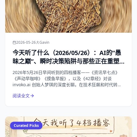
2026-05-26
Gavin
今天听了什么（2026/05/26）：AI的“愚
昧之巅”、瞬时决策陷阱与那些正在重塑
我们生活的商业变局
2026年5月26日早间听到的四档播客——《资讯早七点》
《声动早咖啡》《摸鱼早报》，以及《42章经》对谈
invoko.ai 创始人梦琪的深度长聊。在技术狂飙和时代转折
的节点，回归对“人”的理解，才是唯一的解药。
阅读全文
Curated Picks