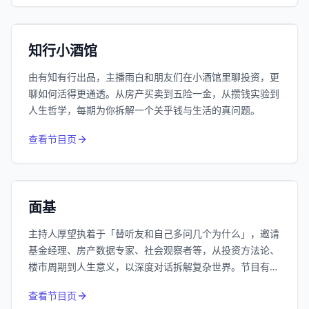
192万
平台订阅
小宇宙
精选
知行小酒馆
由有知有行出品，主播雨白和朋友们在小酒馆里聊投资，更
聊如何活得更通透。从房产买卖到五险一金，从攒钱实验到
人生哲学，每期为你拆解一个关乎钱与生活的真问题。
415
近1个月下载
查看节目页
62.7万
平台订阅
小宇宙
精选
面基
主持人厚望执着于「替听友和自己多问几个为什么」，邀请
基金经理、房产数据专家、社会观察者等，从投资方法论、
楼市周期到人生意义，以深度对话拆解复杂世界。节目有常
驻嘉宾Nick的楼市技术派分析、南添的投资哲学系列，也关
查看节目页
注低利率时代下的普通人生活，是一档硬核又走心的思维马