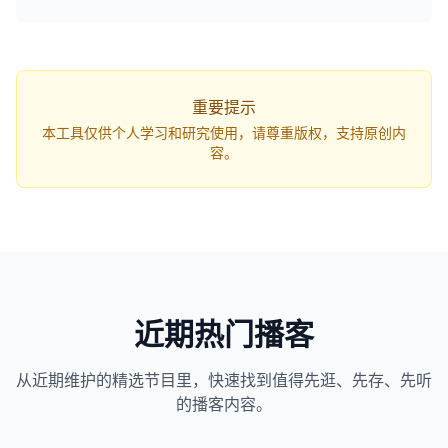
q=...`，打开网页即可自动开始解析。
重要提示
本工具仅供个人学习和研究使用，请尊重版权，支持原创内
容。
近期热门播客
从近期维护的精选节目里，快速找到值得先逛、先存、先听
1163
近1个月下载
的播客内容。
82万
平台订阅