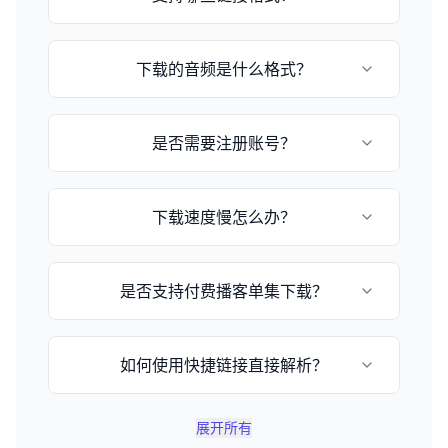
目前支持小宇宙播客和苹果播客的episode链
下载的音频是什么格式？
接，格式为：
https://www.xiaoyuzhoufm.com/episode/[节
目ID] 或 https://podcasts.apple.com/[国
音频格式取决于播客提供的原始格式，通常为
家]/podcast/[播客名称]/id[播客ID]
是否需要注册账号？
MP3或M4A格式。
不需要，这是一个完全免费的在线工具，无需注
下载速度慢怎么办？
册即可使用。
下载速度取决于您的网络状况和文件大小，请耐
是否支持付费播客单集下载？
心等待或稍后重试。
不支持，由于版权保护和付费用户权益保护，不
如何使用快捷链接直接解析？
提供付费单集下载解析功能。
您可以在网址后加上 `?q=小宇宙链接`，例如
展开所有
`https://www.xyzdownloader.xyz/zh-CN?