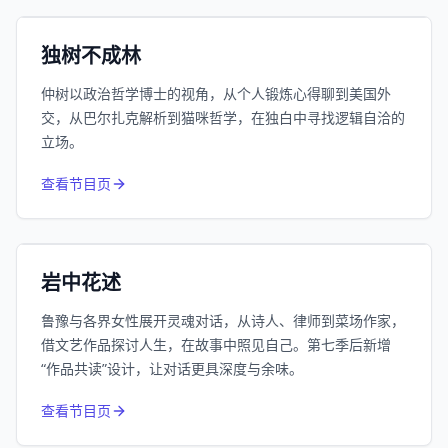
小宇宙
精选
独树不成林
仲树以政治哲学博士的视角，从个人锻炼心得聊到美国外
交，从巴尔扎克解析到猫咪哲学，在独白中寻找逻辑自洽的
立场。
1055
近1个月下载
查看节目页
385.8万
平台订阅
小宇宙
精选
岩中花述
鲁豫与各界女性展开灵魂对话，从诗人、律师到菜场作家，
借文艺作品探讨人生，在故事中照见自己。第七季后新增
“作品共读”设计，让对话更具深度与余味。
994
近1个月下载
查看节目页
80.6万
平台订阅