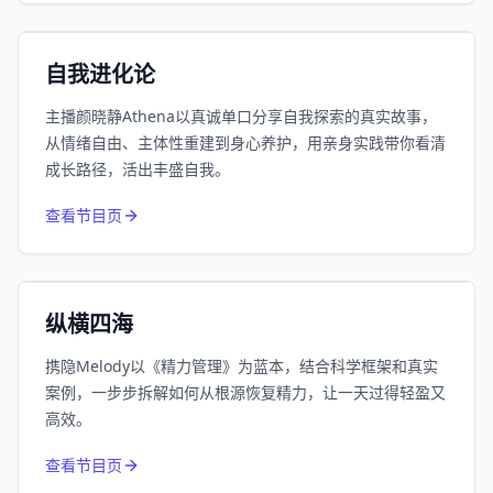
小宇宙
精选
自我进化论
主播颜晓静Athena以真诚单口分享自我探索的真实故事，
从情绪自由、主体性重建到身心养护，用亲身实践带你看清
成长路径，活出丰盛自我。
752
近1个月下载
查看节目页
164.1万
平台订阅
小宇宙
精选
纵横四海
携隐Melody以《精力管理》为蓝本，结合科学框架和真实
案例，一步步拆解如何从根源恢复精力，让一天过得轻盈又
高效。
650
近1个月下载
查看节目页