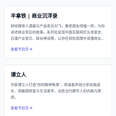
小宇宙
精选
半拿铁 | 商业沉浮录
财经媒体人潇磊与产品老兵刘飞，像老朋友唠嗑一样，为你
讲述商业背后的故事。系列化呈现中国互联网巨头发家史、
日漫产业变迁、硅谷神话等，让你在轻松氛围中读懂商业逻
辑。
974
近1个月下载
查看节目页
66.3万
平台订阅
小宇宙
精选
谭立人
作家谭立人打造“你的精神角落”，用温柔声线分享自我成
长、高敏感修复与生活美学，治愈当代都市人的内耗与焦
虑。
832
近1个月下载
查看节目页
213.4万
平台订阅