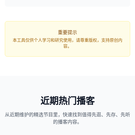
q=...`，打开网页即可自动开始解析。
重要提示
本工具仅供个人学习和研究使用，请尊重版权，支持原创内
容。
近期热门播客
从近期维护的精选节目里，快速找到值得先逛、先存、先听
1163
近1个月下载
的播客内容。
82万
平台订阅