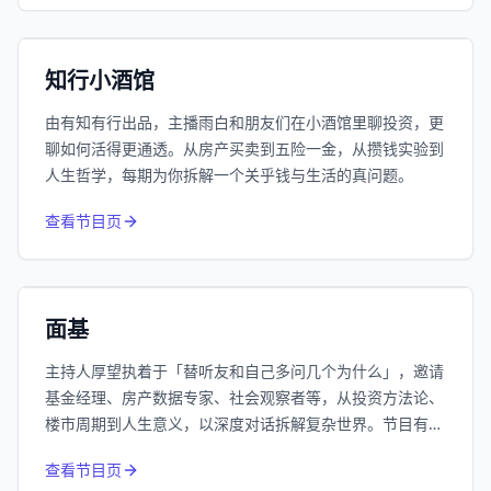
192万
平台订阅
小宇宙
精选
知行小酒馆
由有知有行出品，主播雨白和朋友们在小酒馆里聊投资，更
聊如何活得更通透。从房产买卖到五险一金，从攒钱实验到
人生哲学，每期为你拆解一个关乎钱与生活的真问题。
415
近1个月下载
查看节目页
62.7万
平台订阅
小宇宙
精选
面基
主持人厚望执着于「替听友和自己多问几个为什么」，邀请
基金经理、房产数据专家、社会观察者等，从投资方法论、
楼市周期到人生意义，以深度对话拆解复杂世界。节目有常
驻嘉宾Nick的楼市技术派分析、南添的投资哲学系列，也关
查看节目页
注低利率时代下的普通人生活，是一档硬核又走心的思维马