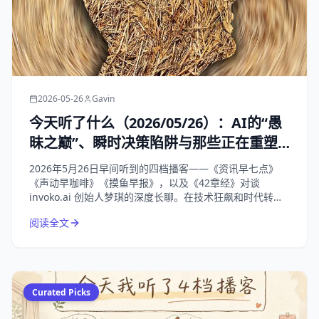
2026-05-26
Gavin
今天听了什么（2026/05/26）：AI的“愚
昧之巅”、瞬时决策陷阱与那些正在重塑
我们生活的商业变局
2026年5月26日早间听到的四档播客——《资讯早七点》
《声动早咖啡》《摸鱼早报》，以及《42章经》对谈
invoko.ai 创始人梦琪的深度长聊。在技术狂飙和时代转折
的节点，回归对“人”的理解，才是唯一的解药。
阅读全文
Curated Picks