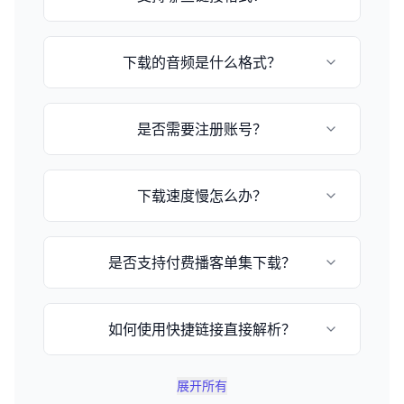
目前支持小宇宙播客和苹果播客的episode链
下载的音频是什么格式？
接，格式为：
https://www.xiaoyuzhoufm.com/episode/[节
目ID] 或 https://podcasts.apple.com/[国
音频格式取决于播客提供的原始格式，通常为
家]/podcast/[播客名称]/id[播客ID]
是否需要注册账号？
MP3或M4A格式。
不需要，这是一个完全免费的在线工具，无需注
下载速度慢怎么办？
册即可使用。
下载速度取决于您的网络状况和文件大小，请耐
是否支持付费播客单集下载？
心等待或稍后重试。
不支持，由于版权保护和付费用户权益保护，不
如何使用快捷链接直接解析？
提供付费单集下载解析功能。
您可以在网址后加上 `?q=小宇宙链接`，例如
展开所有
`https://www.xyzdownloader.xyz/zh-CN?