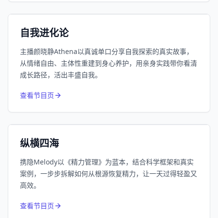
小宇宙
精选
自我进化论
主播颜晓静Athena以真诚单口分享自我探索的真实故事，
从情绪自由、主体性重建到身心养护，用亲身实践带你看清
成长路径，活出丰盛自我。
752
近1个月下载
查看节目页
164.1万
平台订阅
小宇宙
精选
纵横四海
携隐Melody以《精力管理》为蓝本，结合科学框架和真实
案例，一步步拆解如何从根源恢复精力，让一天过得轻盈又
高效。
650
近1个月下载
查看节目页