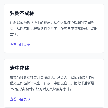
小宇宙
精选
独树不成林
仲树以政治哲学博士的视角，从个人锻炼心得聊到美国外
交，从巴尔扎克解析到猫咪哲学，在独白中寻找逻辑自洽的
立场。
1055
近1个月下载
查看节目页
385.8万
平台订阅
小宇宙
精选
岩中花述
鲁豫与各界女性展开灵魂对话，从诗人、律师到菜场作家，
借文艺作品探讨人生，在故事中照见自己。第七季后新增
“作品共读”设计，让对话更具深度与余味。
994
近1个月下载
查看节目页
80.6万
平台订阅