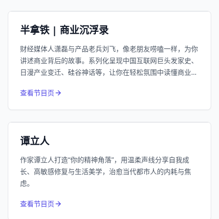
小宇宙
精选
半拿铁 | 商业沉浮录
财经媒体人潇磊与产品老兵刘飞，像老朋友唠嗑一样，为你
讲述商业背后的故事。系列化呈现中国互联网巨头发家史、
日漫产业变迁、硅谷神话等，让你在轻松氛围中读懂商业逻
辑。
974
近1个月下载
查看节目页
66.3万
平台订阅
小宇宙
精选
谭立人
作家谭立人打造“你的精神角落”，用温柔声线分享自我成
长、高敏感修复与生活美学，治愈当代都市人的内耗与焦
虑。
832
近1个月下载
查看节目页
213.4万
平台订阅