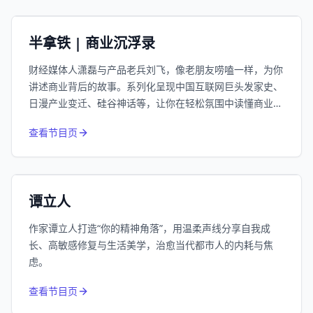
小宇宙
精选
半拿铁 | 商业沉浮录
财经媒体人潇磊与产品老兵刘飞，像老朋友唠嗑一样，为你
讲述商业背后的故事。系列化呈现中国互联网巨头发家史、
日漫产业变迁、硅谷神话等，让你在轻松氛围中读懂商业逻
辑。
974
近1个月下载
查看节目页
66.3万
平台订阅
小宇宙
精选
谭立人
作家谭立人打造“你的精神角落”，用温柔声线分享自我成
长、高敏感修复与生活美学，治愈当代都市人的内耗与焦
虑。
832
近1个月下载
查看节目页
213.4万
平台订阅