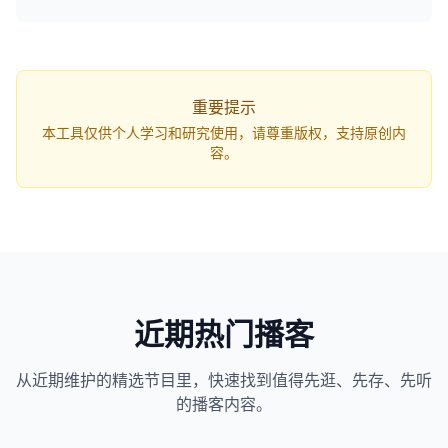
q=...`，打开网页即可自动开始解析。
重要提示
本工具仅供个人学习和研究使用，请尊重版权，支持原创内
容。
近期热门播客
从近期维护的精选节目里，快速找到值得先逛、先存、先听
1163
近1个月下载
的播客内容。
82万
平台订阅