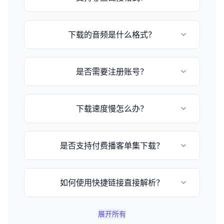
目前支持小宇宙播客和苹果播客的episode链
下载的音频是什么格式？
接，格式为：
https://www.xiaoyuzhoufm.com/episode/[节
目ID] 或 https://podcasts.apple.com/[国
音频格式取决于播客提供的原始格式，通常为
家]/podcast/[播客名称]/id[播客ID]
是否需要注册账号？
MP3或M4A格式。
不需要，这是一个完全免费的在线工具，无需注
下载速度慢怎么办？
册即可使用。
下载速度取决于您的网络状况和文件大小，请耐
是否支持付费播客单集下载？
心等待或稍后重试。
不支持，由于版权保护和付费用户权益保护，不
如何使用快捷链接直接解析？
提供付费单集下载解析功能。
您可以在网址后加上 `?q=小宇宙链接`，例如
展开所有
`https://www.xyzdownloader.xyz/zh-CN?