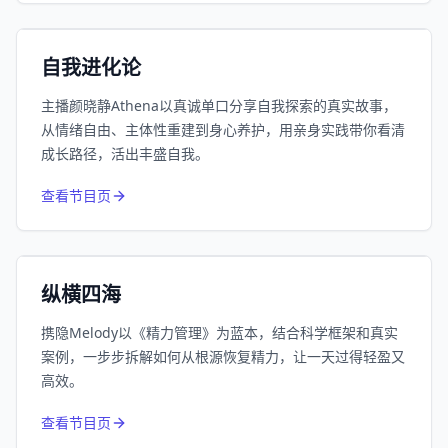
小宇宙
精选
自我进化论
主播颜晓静Athena以真诚单口分享自我探索的真实故事，
从情绪自由、主体性重建到身心养护，用亲身实践带你看清
成长路径，活出丰盛自我。
752
近1个月下载
查看节目页
164.1万
平台订阅
小宇宙
精选
纵横四海
携隐Melody以《精力管理》为蓝本，结合科学框架和真实
案例，一步步拆解如何从根源恢复精力，让一天过得轻盈又
高效。
650
近1个月下载
查看节目页