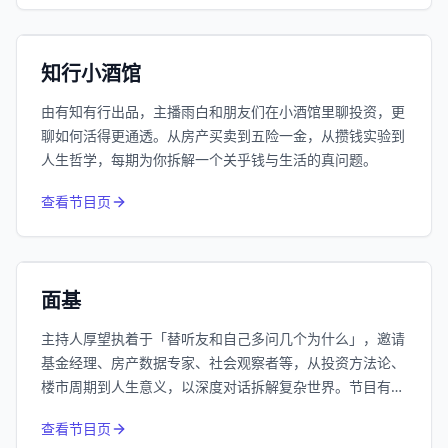
192万
平台订阅
小宇宙
精选
知行小酒馆
由有知有行出品，主播雨白和朋友们在小酒馆里聊投资，更
聊如何活得更通透。从房产买卖到五险一金，从攒钱实验到
人生哲学，每期为你拆解一个关乎钱与生活的真问题。
415
近1个月下载
查看节目页
62.7万
平台订阅
小宇宙
精选
面基
主持人厚望执着于「替听友和自己多问几个为什么」，邀请
基金经理、房产数据专家、社会观察者等，从投资方法论、
楼市周期到人生意义，以深度对话拆解复杂世界。节目有常
驻嘉宾Nick的楼市技术派分析、南添的投资哲学系列，也关
查看节目页
注低利率时代下的普通人生活，是一档硬核又走心的思维马