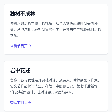
小宇宙
精选
独树不成林
仲树以政治哲学博士的视角，从个人锻炼心得聊到美国外
交，从巴尔扎克解析到猫咪哲学，在独白中寻找逻辑自洽的
立场。
1055
近1个月下载
查看节目页
385.8万
平台订阅
小宇宙
精选
岩中花述
鲁豫与各界女性展开灵魂对话，从诗人、律师到菜场作家，
借文艺作品探讨人生，在故事中照见自己。第七季后新增
“作品共读”设计，让对话更具深度与余味。
994
近1个月下载
查看节目页
80.6万
平台订阅