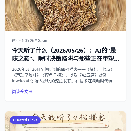
2026-05-26
Gavin
今天听了什么（2026/05/26）：AI的“愚
昧之巅”、瞬时决策陷阱与那些正在重塑
我们生活的商业变局
2026年5月26日早间听到的四档播客——《资讯早七点》
《声动早咖啡》《摸鱼早报》，以及《42章经》对谈
invoko.ai 创始人梦琪的深度长聊。在技术狂飙和时代转折
的节点，回归对“人”的理解，才是唯一的解药。
阅读全文
Curated Picks