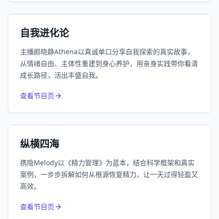
小宇宙
精选
自我进化论
主播颜晓静Athena以真诚单口分享自我探索的真实故事，
从情绪自由、主体性重建到身心养护，用亲身实践带你看清
成长路径，活出丰盛自我。
752
近1个月下载
查看节目页
164.1万
平台订阅
小宇宙
精选
纵横四海
携隐Melody以《精力管理》为蓝本，结合科学框架和真实
案例，一步步拆解如何从根源恢复精力，让一天过得轻盈又
高效。
650
近1个月下载
查看节目页