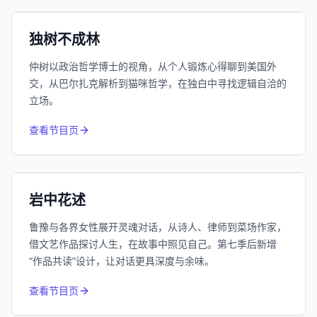
小宇宙
精选
独树不成林
仲树以政治哲学博士的视角，从个人锻炼心得聊到美国外
交，从巴尔扎克解析到猫咪哲学，在独白中寻找逻辑自洽的
立场。
1055
近1个月下载
查看节目页
385.8万
平台订阅
小宇宙
精选
岩中花述
鲁豫与各界女性展开灵魂对话，从诗人、律师到菜场作家，
借文艺作品探讨人生，在故事中照见自己。第七季后新增
“作品共读”设计，让对话更具深度与余味。
994
近1个月下载
查看节目页
80.6万
平台订阅