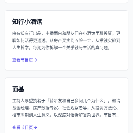
192万
平台订阅
小宇宙
精选
知行小酒馆
由有知有行出品，主播雨白和朋友们在小酒馆里聊投资，更
聊如何活得更通透。从房产买卖到五险一金，从攒钱实验到
人生哲学，每期为你拆解一个关乎钱与生活的真问题。
415
近1个月下载
查看节目页
62.7万
平台订阅
小宇宙
精选
面基
主持人厚望执着于「替听友和自己多问几个为什么」，邀请
基金经理、房产数据专家、社会观察者等，从投资方法论、
楼市周期到人生意义，以深度对话拆解复杂世界。节目有常
驻嘉宾Nick的楼市技术派分析、南添的投资哲学系列，也关
查看节目页
注低利率时代下的普通人生活，是一档硬核又走心的思维马