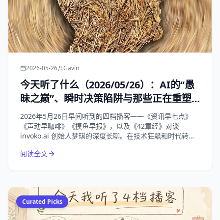
2026-05-26
Gavin
今天听了什么（2026/05/26）：AI的“愚
昧之巅”、瞬时决策陷阱与那些正在重塑
我们生活的商业变局
2026年5月26日早间听到的四档播客——《资讯早七点》
《声动早咖啡》《摸鱼早报》，以及《42章经》对谈
invoko.ai 创始人梦琪的深度长聊。在技术狂飙和时代转折
的节点，回归对“人”的理解，才是唯一的解药。
阅读全文
Curated Picks