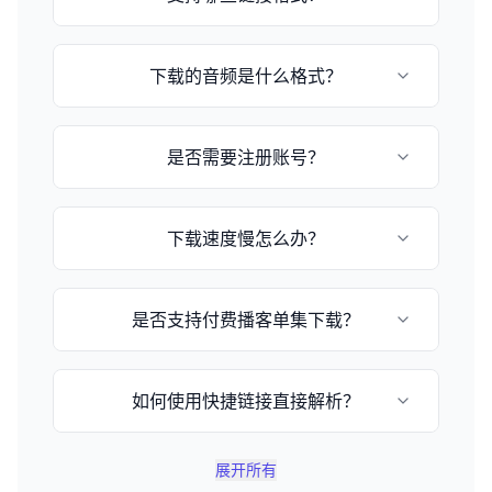
目前支持小宇宙播客和苹果播客的episode链
下载的音频是什么格式？
接，格式为：
https://www.xiaoyuzhoufm.com/episode/[节
目ID] 或 https://podcasts.apple.com/[国
音频格式取决于播客提供的原始格式，通常为
家]/podcast/[播客名称]/id[播客ID]
是否需要注册账号？
MP3或M4A格式。
不需要，这是一个完全免费的在线工具，无需注
下载速度慢怎么办？
册即可使用。
下载速度取决于您的网络状况和文件大小，请耐
是否支持付费播客单集下载？
心等待或稍后重试。
不支持，由于版权保护和付费用户权益保护，不
如何使用快捷链接直接解析？
提供付费单集下载解析功能。
您可以在网址后加上 `?q=小宇宙链接`，例如
展开所有
`https://www.xyzdownloader.xyz/zh-CN?