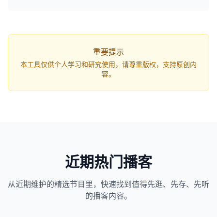
q=...`，打开网页即可自动开始解析。
重要提示
本工具仅供个人学习和研究使用，请尊重版权，支持原创内
容。
近期热门播客
从近期维护的精选节目里，快速找到值得先逛、先存、先听
1163
近1个月下载
的播客内容。
82万
平台订阅