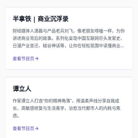
小宇宙
精选
半拿铁 | 商业沉浮录
财经媒体人潇磊与产品老兵刘飞，像老朋友唠嗑一样，为你
讲述商业背后的故事。系列化呈现中国互联网巨头发家史、
日漫产业变迁、硅谷神话等，让你在轻松氛围中读懂商业逻
辑。
974
近1个月下载
查看节目页
66.3万
平台订阅
小宇宙
精选
谭立人
作家谭立人打造“你的精神角落”，用温柔声线分享自我成
长、高敏感修复与生活美学，治愈当代都市人的内耗与焦
虑。
832
近1个月下载
查看节目页
213.4万
平台订阅