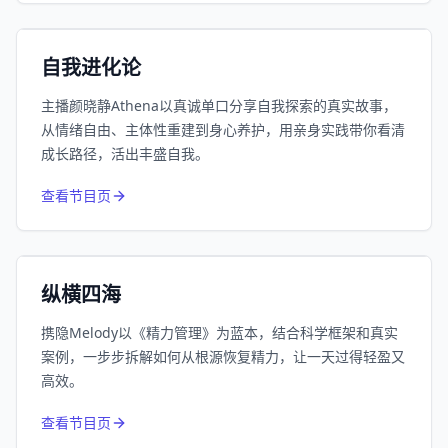
小宇宙
精选
自我进化论
主播颜晓静Athena以真诚单口分享自我探索的真实故事，
从情绪自由、主体性重建到身心养护，用亲身实践带你看清
成长路径，活出丰盛自我。
752
近1个月下载
查看节目页
164.1万
平台订阅
小宇宙
精选
纵横四海
携隐Melody以《精力管理》为蓝本，结合科学框架和真实
案例，一步步拆解如何从根源恢复精力，让一天过得轻盈又
高效。
650
近1个月下载
查看节目页