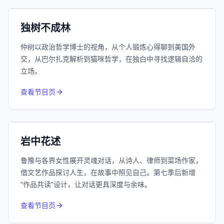
小宇宙
精选
独树不成林
仲树以政治哲学博士的视角，从个人锻炼心得聊到美国外
交，从巴尔扎克解析到猫咪哲学，在独白中寻找逻辑自洽的
立场。
1055
近1个月下载
查看节目页
385.8万
平台订阅
小宇宙
精选
岩中花述
鲁豫与各界女性展开灵魂对话，从诗人、律师到菜场作家，
借文艺作品探讨人生，在故事中照见自己。第七季后新增
“作品共读”设计，让对话更具深度与余味。
994
近1个月下载
查看节目页
80.6万
平台订阅