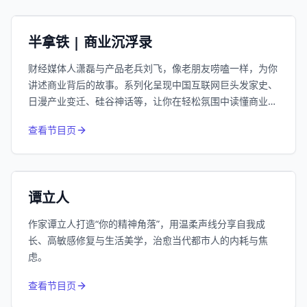
小宇宙
精选
半拿铁 | 商业沉浮录
财经媒体人潇磊与产品老兵刘飞，像老朋友唠嗑一样，为你
讲述商业背后的故事。系列化呈现中国互联网巨头发家史、
日漫产业变迁、硅谷神话等，让你在轻松氛围中读懂商业逻
辑。
974
近1个月下载
查看节目页
66.3万
平台订阅
小宇宙
精选
谭立人
作家谭立人打造“你的精神角落”，用温柔声线分享自我成
长、高敏感修复与生活美学，治愈当代都市人的内耗与焦
虑。
832
近1个月下载
查看节目页
213.4万
平台订阅