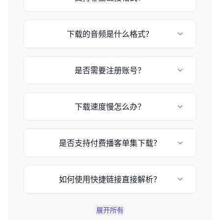
目前支持小宇宙播客和苹果播客的episode链
下载的音频是什么格式？
接，格式为：
https://www.xiaoyuzhoufm.com/episode/[节
目ID] 或 https://podcasts.apple.com/[国
音频格式取决于播客提供的原始格式，通常为
家]/podcast/[播客名称]/id[播客ID]
是否需要注册账号？
MP3或M4A格式。
不需要，这是一个完全免费的在线工具，无需注
下载速度慢怎么办？
册即可使用。
下载速度取决于您的网络状况和文件大小，请耐
是否支持付费播客单集下载？
心等待或稍后重试。
不支持，由于版权保护和付费用户权益保护，不
如何使用快捷链接直接解析？
提供付费单集下载解析功能。
您可以在网址后加上 `?q=小宇宙链接`，例如
展开所有
`https://www.xyzdownloader.xyz/zh-CN?