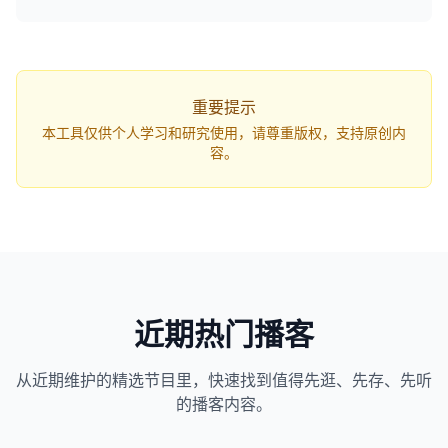
q=...`，打开网页即可自动开始解析。
重要提示
本工具仅供个人学习和研究使用，请尊重版权，支持原创内
容。
近期热门播客
从近期维护的精选节目里，快速找到值得先逛、先存、先听
1163
近1个月下载
的播客内容。
82万
平台订阅