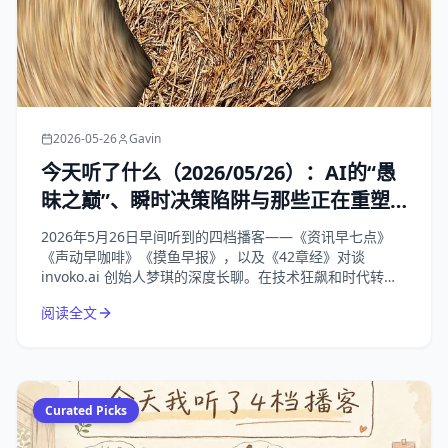
2026-05-26
Gavin
今天听了什么（2026/05/26）：AI的“愚
昧之巅”、瞬时决策陷阱与那些正在重塑
我们生活的商业变局
2026年5月26日早间听到的四档播客——《资讯早七点》
《声动早咖啡》《摸鱼早报》，以及《42章经》对谈
invoko.ai 创始人梦琪的深度长聊。在技术狂飙和时代转折
的节点，回归对“人”的理解，才是唯一的解药。
阅读全文
Curated Picks