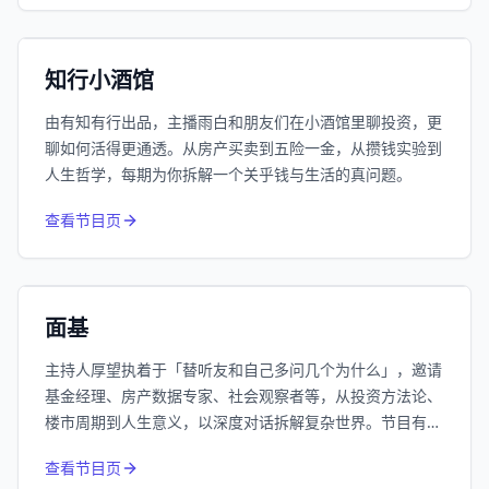
192万
平台订阅
小宇宙
精选
知行小酒馆
由有知有行出品，主播雨白和朋友们在小酒馆里聊投资，更
聊如何活得更通透。从房产买卖到五险一金，从攒钱实验到
人生哲学，每期为你拆解一个关乎钱与生活的真问题。
415
近1个月下载
查看节目页
62.7万
平台订阅
小宇宙
精选
面基
主持人厚望执着于「替听友和自己多问几个为什么」，邀请
基金经理、房产数据专家、社会观察者等，从投资方法论、
楼市周期到人生意义，以深度对话拆解复杂世界。节目有常
驻嘉宾Nick的楼市技术派分析、南添的投资哲学系列，也关
查看节目页
注低利率时代下的普通人生活，是一档硬核又走心的思维马