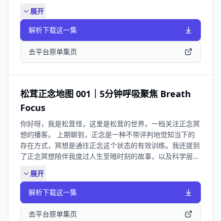
russential®️「野无梦」睡眠纯精油，此刻非常适合滴一些
展开
在扩香愈器或者枕头和被子上，让天然香氛环绕卧室，这对
稍后的冥想练习会很有帮助；但如果没有也不用担心，咱们
解析下载这一集
依旧可以从接下来的内容中获益。「野无梦」是100%纯天
然植物精油，成分包含真实薰衣草、野橘、依兰依兰、罗马
去平台原单集页
洋甘菊、岩兰草、血柏木、檀香等，0添加人工香精/防腐
剂/酒精等，香型雍容馥郁，宛如一千零一夜里的古老城
堡；前调首先浮现的是远古泥土的深沉气息，中调富含梦境
般的珍稀花果，尾调则是悠长亘古的木质香魄，幽深持久。
松茸正念地图 001｜5分钟呼吸聚焦 Breath
如果你感兴趣，回头可以在小红书或视频号搜索「入森
Focus
russential」进一步了解及购买。 都准备好了以后，请将灯
你好呀，我是松茸怪，这里是松茸的世界，一档关注正念冥
光关闭或调暗，舒适地躺进被窝吧，闭上双眼，我们一起进
想的播客。 上期聊到，正念是一种不带评判地觉知当下的
入疗愈森林。晚安。 时间轴： 00:39 20分钟助眠冥想 主
存在方式，冥想是通往正念这个状态的有效训练。我还提到
播：松茸怪 制作人：臀总 BGM: “relaxation music
了正念冥想陪伴我度过人生至暗时刻的故事，以及科学层面
#57.mp3” by ZHRØ 已按CC4.0.协议授权。 欢迎添加松茸
看到的它重塑大脑、调节内分泌水平的能力等等。以上这些
怪进入听友群：songrongguai（备注「松茸的世界」）。
展开
正是我想做这档播客的背景。 为了更有质量地将我积攒的
期待看到你的反馈呀！假如「松茸的世界」对你有帮助，也
这些收获分享出来，我特地把自己过去七年在天南海北学习
欢迎在微信或小红书等平台推荐给朋友，比心❤️
解析下载这一集
过的正念冥想方法系统梳理了一下，精选出了9个实用的冥
想技能作为入门框架，组成了「松茸正念地图」。你只需把
去平台原单集页