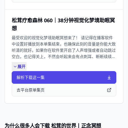
这张地图记在心里，每天都抽点时间练习和应用这9大技
能，就能抵达我们的目的地。期待你留言告诉我你的亲身感
受 ：） 时间轴： 01:57 5分钟跟练 | 九大冥想技能之一：
呼吸聚焦 Breath Focus 07:55 练习回顾 & 下期预告 主
松茸疗愈森林 060｜38分钟视觉化梦境助眠冥
播：松茸怪 制作人：臀总 BGM: “relaxation music
想
#59.mp3” by ZHRØ 已按CC4.0.协议授权。 欢迎添加松茸
最受欢迎的视觉化梦境助眠冥想来了！ 请记得在播客软件
怪进入听友群：songrongguai（备注「松茸的世界」）
中设置好播放到本单集结束，也确保此刻的音量是你能大致
听清的就好。如果你在软件里开启了人声增强或者自动跳过
空白，也记得关上，不然会听起来会有点刺耳、断断续续
的。确保卧室的温度、光线、气味、音量都是合适的。 若
展开
你的手边有入森的「野无梦」睡眠纯精油，也可洒一些在周
围的地面、床品或者扩香器上。入森russential®️的全系
解析下载这一集
100%纯天然植物精油产品和《松茸的世界》正念音频内容
一样，都是由 @松茸怪 设计创作的。二者携手，从听觉、
去平台原单集页
嗅觉、触觉、视觉等维度共同丰富正念冥想的多元体验，在
你手边栽下一座长久陪伴的疗愈森林，守护你的睡眠、情绪
与健康。 等一切准备就绪，就请躺下来，闭上双眼。无论
刚躺下时你的状态如何，无论今天的任务是否全部完成了，
也无论明天是否有什么事情在等着，我们都先让自己安安静
为什么很多人会下载 松茸的世界丨正念冥想
静地休息一会，这是眼下唯一要做的事。 愿你拥有踏实甜