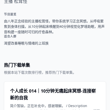
主播 松茸怪
节目速览
由八年正念经验的主播松茸怪，带你系统学习正念冥想。从呼吸聚
焦到身体扫描，从10分钟起床唤醒到40分钟视觉化梦境助眠，用声
音构建一座随时可归的疗愈森林。
适合人群
渴望改善睡眠与情绪的上班族
热门下载单集
根据本站下载次数排行榜，推荐热门下载单集。
个人成长 014｜10分钟无痛起床冥想-连接崭
新的自我
简介暂缺，正在补充中，感谢理解。 / Description