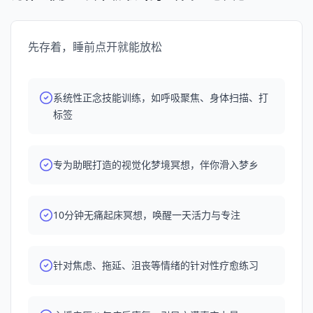
美的睡眠。 - 主播：松茸怪🧘‍♀️ 制作人：臀总🧘 欢迎添加松
茸怪个人号拉你进入听友群：songrongguai（备注「松茸
的世界」） 一起分享练习心得，更欢迎给我们提出建议和
先存着，睡前点开就能放松
反馈。
系统性正念技能训练，如呼吸聚焦、身体扫描、打
标签
专为助眠打造的视觉化梦境冥想，伴你滑入梦乡
10分钟无痛起床冥想，唤醒一天活力与专注
针对焦虑、拖延、沮丧等情绪的针对性疗愈练习