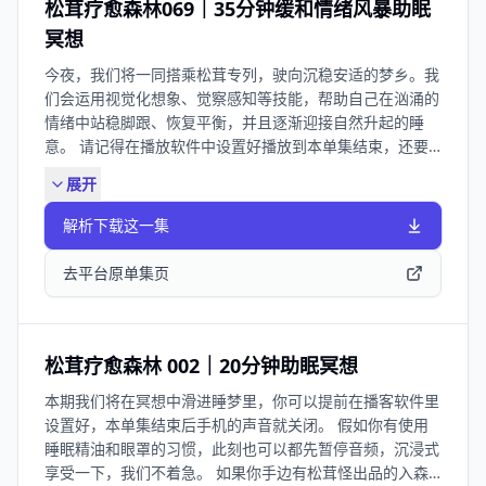
松茸疗愈森林069｜35分钟缓和情绪风暴助眠
冥想
今夜，我们将一同搭乘松茸专列，驶向沉稳安适的梦乡。我
们会运用视觉化想象、觉察感知等技能，帮助自己在汹涌的
情绪中站稳脚跟、恢复平衡，并且逐渐迎接自然升起的睡
意。 请记得在播放软件中设置好播放到本单集结束，还要
关闭「人声增强」和「跳过空白」这两项会影响听感的功
展开
能。此外，做好个人清洁，调节好卧室的温度、光线、音量
等等，还可以洒一些入森russential®️的「野无梦」纯天然
解析下载这一集
睡眠精油在床品和扩香器上，它所蕴含的森林气息与天然助
眠功效成分将为我们的练习带来帮助。 当一切准备就绪，
去平台原单集页
就请跟我一块儿坐下来，我们这就开始。 - 主播：松茸怪🧘‍♀️
制作人：臀总🧘 欢迎添加松茸怪个人号拉你进入听友群：
songrongguai（备注「松茸的世界」） 一起分享练习心
得，更欢迎给我们提出建议和反馈。
松茸疗愈森林 002｜20分钟助眠冥想
本期我们将在冥想中滑进睡梦里，你可以提前在播客软件里
设置好，本单集结束后手机的声音就关闭。 假如你有使用
睡眠精油和眼罩的习惯，此刻也可以都先暂停音频，沉浸式
享受一下，我们不着急。 如果你手边有松茸怪出品的入森