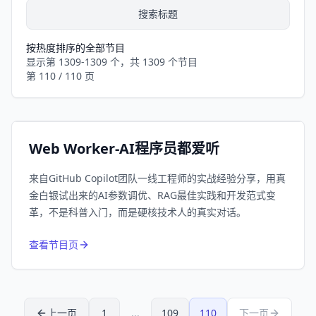
搜索标题
按热度排序的全部节目
显示第 1309-1309 个，共 1309 个节目
1
近1个月下载
第 110 / 110 页
9086
平台订阅
小宇宙
Web Worker-AI程序员都爱听
来自GitHub Copilot团队一线工程师的实战经验分享，用真
金白银试出来的AI参数调优、RAG最佳实践和开发范式变
革，不是科普入门，而是硬核技术人的真实对话。
查看节目页
上一页
1
...
109
110
下一页