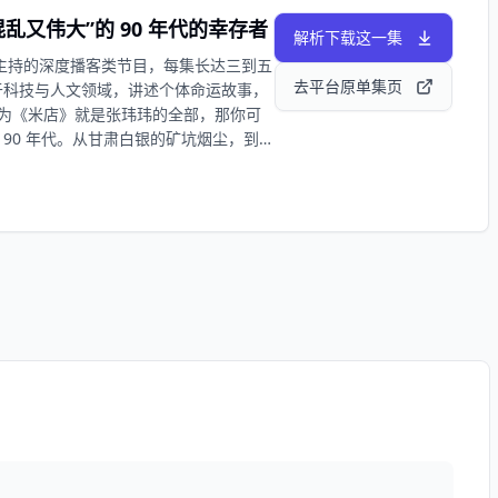
 或许正因为曾经对抗过地面，如今他们
i_chen@163.com
乱又伟大”的 90 年代的幸存者
双雪涛相遇在电影《飞行家》，角色和文
解析下载这一集
去往两个一样蔚蓝的天空。 《罗永浩的十
主持的深度播客类节⽬，每集长达三到五
——演员蒋奇明与作家双雪涛。 【你将
去平台原单集页
于科技与⼈⽂领域，讲述个体命运故事，
46前期准备 00:40:47拍摄趣闻 00:59:46
以为《米店》就是张玮玮的全部，那你可
43:47转职作家 02:01:10重复演出
 90 年代。从甘肃白银的矿坑烟尘，到广
向奔赴 02:26:34未来计划 02:30:35推荐电
云南大理的舒适陷阱，张玮玮的人生轨
罗永浩的十字路口 抖音 @罗永浩的十字路口
了对抗平庸与麻木而不断自我放逐的奥德
yci_chen@163.com
玮——这两个同样从 90 年代“野蛮生
极高，情感浓度也非常深厚的对谈。他们
地的喧嚣、“金钱豹”奢华餐厅里跟音乐
角落的乐手”被迫走向台前成为“主唱”的
塑料袋。他轻轻抖掉了人们贴给他的“民
星》，只因他不愿在一个固化的梦境里沉
之上重建自我的深度对话。 【你将听
0厂矿子弟 00:56:04正向反馈 01:29:11组
25:53人生困境 03:48:33电子音乐
I创作 05:26:09中年危机 05:36:53嘉宾推
罗永浩的十字路口 抖音 @罗永浩的十字路口
yci_chen@163.com