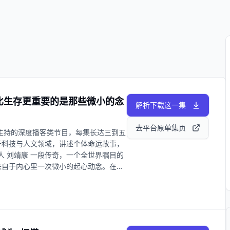
浩！比生存更重要的是那些微小的念
解析下载这一集
去平台原单集页
主持的深度播客类节⽬，每集长达三到五
于科技与⼈⽂领域，讲述个体命运故事，
始人 刘靖康 一段传奇，一个全世界瞩目的
来自于内心里一次微小的起心动念。在刘
，总忍不住要创造些什么。从上学时，他
和天马行空的想法，制造出轰动校园乃至
之路，他的创造欲彻底爆发，他在不同的
的方式。他和他的公司都还很年轻，但他
决过的问题，以一个挑战者的姿态成长为