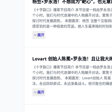
杨笠×罗永浩！不想成为“靶心”，也无意
新的巨头。他有足够的时间把奇思妙想带到更多的
心里晃动着火苗的人们，让那些小小的冲动创造出巨
《十字路口》播客节目简介 本节⽬是⼀档由罗永浩
五期，我们和 Insta360 的创始人刘靖康聊聊他的创
个小时。我们与时代浪潮中的⼈物展开对话，聚焦
童年环境 00:28:49产生兴趣 00:48:08大学创业 01:
探讨时代发展趋势。 本期嘉宾：杨笠 当整个互联
01:50:21VR和AR 02:12:39爆款产品 02:34:04大
感受到的是一种极致的荒诞。她人生最黑暗的时刻
求 03:10:13重大决策 03:24:51成功上市 03:46:
如何面对和言说，只能错愕地吞下生活给她的苦果...
微博 @罗永浩的十字路口 B站 @罗永浩的十字路口
展开
“中国互联网最招黑体质”的两个人完成的对谈中，
浩的十字路口 商务合作： 欢迎发送邮件至 jayci_che
席卷全网的舆论风暴。当这场风暴变得越诡谲，越
员，她决定化繁为简，“只服务喜剧标准”，微笑着继
北农村的猪圈旁，到火遍全国的综艺舞台，再到四
Lovart 创始人陈冕×罗永浩！且让我
下，这一路，她没有刻意地选择坚强，当然也从没
那个可以随心所欲，不强求被喜欢，也不畏惧被讨厌
《十字路口》播客节目简介 本节⽬是⼀档由罗永浩
有被误解、被污蔑、被命运作弄，但仍想守住内心
个小时。我们与时代浪潮中的⼈物展开对话，聚焦
【你将听到】 00:01:30巡演后续 00:15:45回顾童年 
探讨时代发展趋势。 本期嘉宾：Lovart创始人 
01:14:42首次登台 01:38:16一夜爆红 01:52:10
法，永远跃跃欲试，永远准备战斗。他可能也的确
02:52:44演出的初衷 03:00:34专场、创作与行业 03
曾用 10 年时间集齐了几乎所有互联网大厂的工作
下专场分享 03:33:27圈内人 03:38:04终身创作
展开
对他来说，打工是创业的预备期，他不断地吸收、
@罗永浩的十字路口 抖音 @罗永浩的十字路口 小红
反顾冲出去证明自己的机会，他等了好久，一度他以
迎发送邮件至 jayci_chen@163.com
来了，他说自己得到了救赎。去年，他和他的创业团队推
Lovart，在海外取得了现象级的成功，业内评价