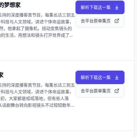
的梦想家
rt 选为年度最佳图形图像类 AI 应用。
解析下载这一集
我们会专门拍摄演示视频弥补这个遗憾。
主持的深度播客类节⽬，每集长达三到五
积蓄了巨大能量、决心要大闹一场的年轻
去平台原单集页
于科技与⼈⽂领域，讲述个体命运故事，
vart 创始人陈冕，聊聊他的创业之路。
偶然，他拿起了摄像机，扭动变焦镜头的
00:38:06游遍大厂 01:00:33转战字节
他的生活，用想法和镜头打开世界成了他
资 02:06:11Lovart 02:36:49成绩斐然
些年，他的公司像公司的名字一样，越走
绘画 03:33:58终极风险 03:41:21推荐嘉宾
海中和抹香鲸共舞，在冰岛近距离拍摄喷
浩的十字路口 抖音 @罗永浩的十字路口 小
击枪......他举重若轻地完成了这些
ci_chen@163.com
下来，去蛇岛过夜，去雪原探险，去大海
任务清单里排好了队。脚踏着地球一步步
家
我们的星球之外，对准没人抵达过的地
解析下载这一集
龄完全不匹配的成就，更有着值得无限期
主持的深度播客类节⽬，每集长达三到五
浩的十字路口》第 6 期，我们会一起谈
去平台原单集页
于科技与⼈⽂领域，讲述个体命运故事，
、狂野的梦想。 【你将听到】 00:42
 最初，大家都是呱呱落地，但有些人落
偷 07:11 从小到大一直以为家里很穷
从话剧舞台转向影视镜头不过短短数年，
奥斯卡短片奖 34:39 做媒体能站着赚钱吗
沉默震耳欲聋”的傅卫军，总在边缘挣扎
体的上限 01:19:36 什么时候意识到自己
.他和他所扮演的角色一样，都被生活的重
m 给视频工作者的建议 02:17:13 AI 会替
剧双雪涛，多年来笔耕不辍，用文字完成
视飓风 02:44:00 Tim 想要死在火星 欢
老东北废弃工业区锈色的天空下，总有些
的十字路口 抖音 @罗永浩的十字路口 小红