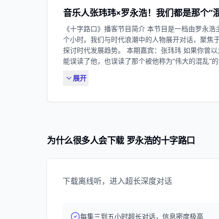
人不甘心任由命运摆弄，执意寻找属于自己的升力。
书 @罗永浩的十字路口 商务合作： 欢迎发送邮件至 jayc
音乐人张玮玮×罗永浩！我们都是那个“混
比任何人都懂得“离地三米五”的珍贵，当蒋奇明和
本互为翅膀，让“飞行”不再仅仅是隐喻，而是同时
《十字路口》播客节目简介 本节⽬是⼀档由罗永浩
字路口》第十八期，我们节目首次迎来双嘉宾的对谈
个小时。我们与时代浪潮中的⼈物展开对话，聚焦
听到】 00:04:47关于改编 00:13:25东北口音 00:27:
探讨时代发展趋势。 本期嘉宾：张玮玮 如果你曾
父母反对 01:09:28手语学习 01:24:12投身表演 01:
能误读了他，也误读了那个被他称为“伟大的混乱”的
02:04:49成名作品 02:17:19越来越帅 02:21:53双
州大石镇的廉价饼干，从北京地下通道的嘶吼，到
影 欢迎关注： 微博 @罗永浩的十字路口 B站 @
展开
迹，是一部中国独立音乐人的流浪史，也是一部为
小红书 @罗永浩的十字路口 商务合作： 欢迎发送邮件至 ja
赛。 《罗永浩的十字路口》第十九期，罗永浩与张玮
长”出来的老友，进行了一场长达近六小时的，密度
聊到了那些早已消失的地标：河酒吧的烟雾、无名高
毫无关系的歌唱。 张玮玮坦诚地剖析了自己从“站在
恐惧，也毫不避讳地谈及中年危机时那只被风吹起的
为什么很多人会下载 罗永浩的十字路口
谣”标签，用合成器和电子乐构建了新的《索拉里斯
睡。这是一次关于活着、关于尊严、关于如何在废墟
到】 00:01:58来自白银 00:18:51初识郭龙 00:31:1
建乐队 02:11:48玩玩朋克 02:54:42河酒吧往事 03:
下载离线听，进入超长深度对话
04:18:33圈内人 04:49:49关于《米店》 05:10:48A
荐 欢迎关注： 微博 @罗永浩的十字路口 B站 @
小红书 @罗永浩的十字路口 商务合作： 欢迎发送邮件至 ja
每集三到五小时超长对话，信息密度极高