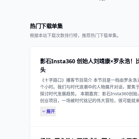
热门下载单集
根据本站下载次数排行榜，推荐热门下载单集。
影石Insta360 创始人刘靖康×罗永
头
《十字路口》播客节目简介 本节⽬是⼀档由罗永浩
个小时。我们与时代浪潮中的⼈物展开对话，聚焦
探讨时代发展趋势。 本期嘉宾：影石Insta360创
创业项目，一场被时代铭记的伟大冒险，很可能就
靖康的成长过程里，他无数次地被这种念头撞击着
展开
的锋芒就藏不住了，他频频利用高超的计算机技术
整个社会的热点事件。终于，他开始了自己的创业
细分场景里重新发明着相机，改变着人们记录生活
们的发明已经打开了诸多的新市场，解决了没人解