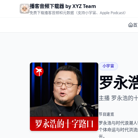
Skip to main content
播客音频下载器 by XYZ Team
免费下载播客音频和元数据（支持小宇宙、Apple Podcast）
首
小宇宙
罗永
主播 罗永浩的
节目速览
罗永浩与时代浪潮人
个体命运与时代洪流
光。