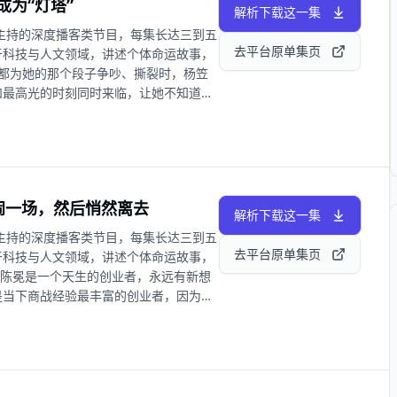
成为“灯塔”
地方，也积累了足够的能力去找到更多内
解析下载这一集
大的快乐。 《罗永浩的十字路口》第十
主持的深度播客类节⽬，每集长达三到五
业和他的创造。 【你将听到】 00:05:39
去平台原单集页
于科技与⼈⽂领域，讲述个体命运故事，
08:28实习经历 01:27:42全景相机
网都为她的那个段子争吵、撕裂时，杨笠
赛风波 02:49:48专利流氓 03:01:32人才需
和最高光的时刻同时来临，让她不知道该
26发展趋势 04:20:31始于敢想 欢迎关注：
...和糖果。 在这场长达近四个小时，由
 抖音 @罗永浩的十字路口 小红书 @罗永
杨笠回顾了成长的种种往事，也包括那场
n@163.com
来越复杂的时候，作为一名职业喜剧演
续“冒犯”这个她无法回避的生活。 从河
千人体育馆里为她一个人点亮的聚光灯
大闹一场，然后悄然离去
有考虑过选择退缩，她选择了平静地走到
解析下载这一集
的真实自我。 这一期的播客，是送给所
主持的深度播客类节⽬，每集长达三到五
平静的那些人的，一个精神上的拥抱。
去平台原单集页
于科技与⼈⽂领域，讲述个体命运故事，
00:36:22大学时期 01:00:41毕业之后
陈冕 陈冕是一个天生的创业者，永远有新想
关于那次拍灯 02:29:24和粉丝的关系
是当下商战经验最丰富的创业者，因为他
:10:00《爱江山更爱美人》 03:22:07线
履历，并亲身参与了一系列著名的商战。
 欢迎关注： 微博 @罗永浩的十字路口 B站
总结、思考，等待着机会，一个让他义无
书 @罗永浩的十字路口 商务合作： 欢
为自己生错了时代，直到那年冬天 AI
出了设计类的 AI Agent 产品
和收入规模都极为亮眼，叫好又叫座。在去