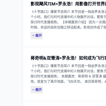
影视飓风TIM×罗永浩！用影像打开世界
年年底的十字路口科技创新分享大会上，我们将 Lova
但可惜因为时间的关系，最终没能现场讲解，日后
《十字路口》播客节目简介 本节⽬是⼀档由罗永浩
在这之前，让我们先用一场长谈，来认识一下这个
个小时。我们与时代浪潮中的⼈物展开对话，聚焦
人。 《罗永浩的十字路口》第十六期，让我们和 Lo
探讨时代发展趋势。 【本期嘉宾介绍】 因为一次
【你将听到】 00:03:24生于重庆 00:19:34大学经历 
时候，命运的齿轮也随之转动起来。影视创作成了
01:18:45残酷竞争 01:33:45准备创业 01:50:14接触融
的使命。他痴迷器材，痴迷影像，也痴迷创业。这
02:46:29同行观察 03:04:43展望未来 03:27:15AI
展开
越快，越走越远，越走越势不可挡。 在毛里求斯的
欢迎关注： 微博 @罗永浩的十字路口 B站 @罗永
发中的火山，在国内用肉身体验最凶悍的匪徒都害怕的电
红书 @罗永浩的十字路口 商务合作： 欢迎发送邮件至 jay
在过去通常被认为是“欧美人才会喜欢的冒险”。接
追逐最凶猛的鲨鱼..… 更多新奇的冒险计划在他的
蒋奇明&双雪涛×罗永浩！如何成为飞行
落实计划的同时，他也想好了有一天要把镜头对准
方，以回应那颗永远跳动着的好奇心。他有了和年
《十字路口》播客节目简介 本节⽬是⼀档由罗永浩
待的未来。 他是影视飓风的 Tim，潘天鸿。《罗永
个小时。我们与时代浪潮中的⼈物展开对话，聚焦
谈，他是如何像呼吸般自然地实现了一个又一个年轻的
探讨时代发展趋势。 本期嘉宾：蒋奇明 & 双雪涛
Tim 这个名字是怎么来的 03:13 儿时曾被冤枉是小
地，就是为了离开地面，飞向天空。 演员蒋奇明，
13:21 Tim 回忆视频事业的开端 22:36 内心想拿
就已经塑造出多个令人难忘的角色——完美诠释了“
42:32 影视飓风的收入来源 55:58 Tim 想探索自媒
展开
的王安全，胸怀壮志但一生身不由己的李明奇.....
是网红 01:26:52 荒岛直播的前因后果 01:45:17 Ti
力紧紧束缚，但从没放弃过“仰望星空”。 作家&编
代视频工作者吗 02:38:55 五年内想要 10 亿人看过影
了一次次冷静而又惊艳的探索。在他笔下，在那片
迎关注： 微博 @罗永浩的十字路口 B站 @罗永浩