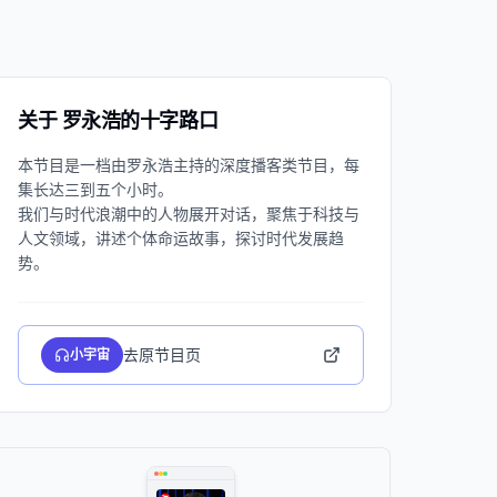
关于 罗永浩的十字路口
本节⽬是⼀档由罗永浩主持的深度播客类节⽬，每
集长达三到五个小时。
我们与时代浪潮中的⼈物展开对话，聚焦于科技与
⼈⽂领域，讲述个体命运故事，探讨时代发展趋
去原节目页
小宇宙