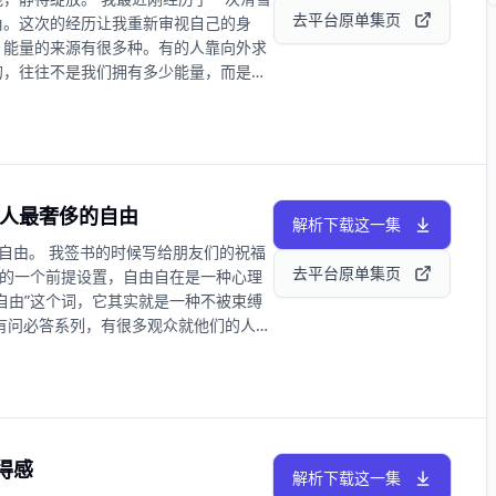
 在无常的生命中，找到什么事情是确定
去平台原单集页
角。这次的经历让我重新审视自己的身
是由你的意志发生的，所以要看到那些新的趋
，能量的来源有很多种。有的人靠向外求
是通过犯错去实现的。 26:40 走过那个
的，往往不是我们拥有多少能量，而是我
很好的东西。 30:22 我在公司内部搞
己的起心动念。 从运动场的狼狈与“看
行业前辈讨教成事的方法论和关键要素，再去
学英语的心路历程——这一期我想和你分享
 大码女装是我敏感地捕捉到了真实的市场需
焦虑与困惑。希望我们都能找到属于自己
37:08 从幕后到幕前心态的转变：做一份
来绽放的底气。 00:33轮椅视角下的
生创造价值，然后去想什么事情是真的利
理解 08:48 在受挫中恢复、变好，然后
新和创造力。 44:09 不要成为我，去成
成年人最奢侈的自由
馈世界” 18:19 英语直播课的开启过程：
解析下载这一集
自己的“贪嗔痴慢疑” 25:44 “我不畏惧
即自由。 我签书的时候写给朋友们的祝福
09 Q1-32岁职场女性，想运动却难以坚
去平台原单集页
由的一个前提设置，自由自在是一种心理
到你真正愿意运动的那个“快乐来源” 37:37
自由”这个词，它其实就是一种不被束缚
工作5年陷入倦怠期，想转型又不知从何下手？
有问必答系列，有很多观众就他们的人生
:36 用战略眼光看人生：先俯瞰全局，再找
进行回复。 00:02:35 去年给自己
，暂时还没被看见的女生怎样的蓄能建议？
5:32 Q1-承担着家庭大额开支却被裁员，
 50:47 先学会内观：我最快乐的时刻，
所获得的一切，往往远大于我们的努力，承认
是让投出去的东西最终回到你身上 BGM：
00:12:41 人宁可活在糟糕的“真”
特共同呈现的定制企划《此刻蓄能绽放》系列节目
”的心态如何调整 00:20:44 给自己限制
不为外人道的蓄能瞬间，本身就蕴含着巨
配得感
的问题超过你的能力时，就要学会和使用新时
解析下载这一集
迎大家在评论区留言，分享你的「“蓄能
:02 Q2-童年遭遇亲戚的轻视，甚至是性