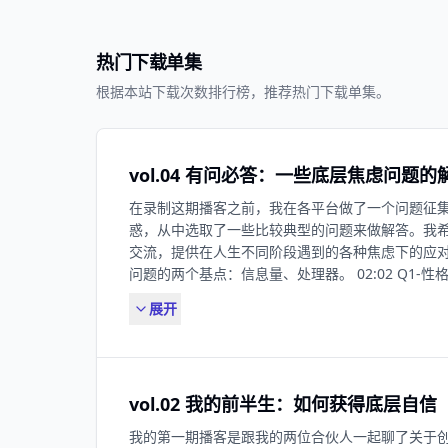
热门下载单集
根据本站下载次数排行榜，推荐热门下载单集。
vol.04 有问必答：一些底层焦虑问题的
在录制这期播客之前，我在各平台做了一个问题征集
惑，从中选取了一些比较典型的问题来做解答。我
交流，提供在人生不同阶段遇到的各种焦虑下的应对方
问题的两个基点：信息量、处理器。 02:02 Q1-性
“使用”自己：与其去改变，不如去找更适应自己的土壤。
展开
性，做出明智决策、提升人生效率？ 06:03 关
种性价比很高的扩展人生认知、让“信息库”变得更丰富
眼高手低，巧用递进策略。 10:35 提升认知能
世界另有计划》《通透》；课程：《杨天真的高情商公式
vol.02 我的前半生：如何获得底层自信
能否真的保持独居生活？ 14:47 人是存在多样
也没什么，不要因此而害怕。 17:40 亲密关系不一定
我的第一期播客是跟我的两位合伙人一起聊了关于