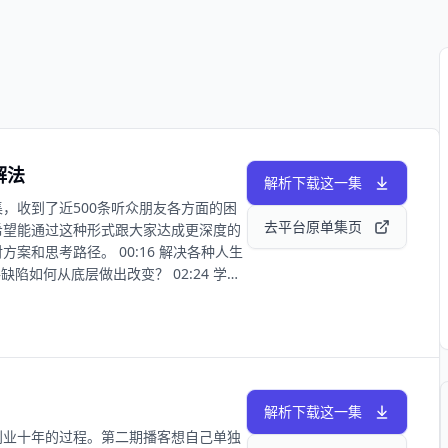
解法
解析下载这一集
，收到了近500条听众朋友各方面的困
去平台原单集页
希望能通过这种形式跟大家达成更深度的
案和思考路径。 00:16 解决各种人生
格缺陷如何从底层做出改变？ 02:24 学会
 05:33 Q2-普通人如何突破局限
于明智决策：阅读对每一个普通人来说都是一
的方式。 07:53 关于资源交换：切勿
力的书单：《费曼学习法》《你有你的计划，
》 14:35 Q3-难以招架亲密关系，
性的，哪怕恰巧你是那个多样性中的少数派，
解析下载这一集
就是恋爱关系。 19:11 要有独立的能
创业十年的过程。第二期播客想自己单独