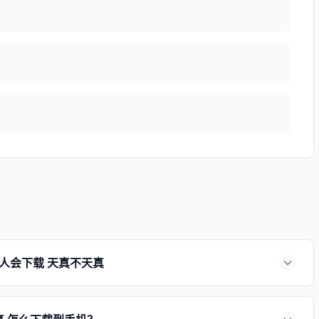
故事。我们会从评论区挑选具有代表性的
还会抽取三位幸运观众送出欧莱雅值得礼
自己＋成全别人=成事 我的高情商课程 总
28节音频课，从底层认识到行动，教大
人会下载 天真不天真