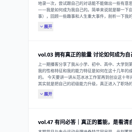
力，在收入层面、精神层面能给到自己足够的支持去应对
地录一次，尝试跟自己的对话能不能做出一些有意思
生家庭和解？ 22:17 这个世界上并不是所有的父母都
——我是如何成为我自己的。简单来说就是聊一下自
构：使得你们权利平等的方案，绝对不是你给予了
事），回顾一些趣事和人生重大事件，剖析一下我
力下方向权力上方的“进贡”。 27:07 成为一个独立的“
过程。 00:33 我从内心是非常喜欢自己的。 01:
三十岁再去看真的会后悔吗？强制储蓄更重要的话，如
展开
和表达逻辑。 03:06 让我开悟、理解人性的书：《我
一个人都有自己的“配置”，在不同年龄阶段这个配置可
清楚地认知到自己的能力有哪些。 05:50 我没有
人生目标，你大概预想成为一个什么样的人。第二，
话。 07:25 知识的真实答案到底是什么？由谁来界定
而焦虑。 37:28 Q6-工作真的没有意义吗？是
中班主任塑造了我的性格。 09:52 创业精神的萌芽：
38:04 转念去找到你现有工作里的价值点。 41:37
vol.03 拥有真正的能量 讨论如何成为自
法、去执行，就会顺遂地完成人生很多阶段。 12:
Q7-不知道如何和比自己强的人相处，觉得很卑微，怎
住了别人。 16:03 我的高中经历可能是大多数人的两
上一期播客分享了我从小学、初中、高中、大学到
提供给他们预期以外的价值。 48:48 Q8-和“混日
的关系，是不需要那种紧紧联络的情感需求。 19:
我的性格特征和我的能力特征是如何在这十几年的
如何平衡心态？ 49:09 首先，排除干扰，每个
20:58 看完《热辣滚烫》就催我减肥，本质是没有理
的。 今天要讲一讲从范冰冰工作室再到创业这十年
去比较。第二，不要把累当成苦。 52:30 Q9-
是我人生经历过的最大挫折。 25:25 笃定地相信自己
其实就是把自己的初级能力升级，真正进入了职场的“战
己重振旗鼓，好好对自己的人生负责？ 52:55 
服从第二志愿？ 27:48 导演专业的学习让我对人生多
短复盘：一次没有稿件的自我梳理。 02:36 我面对
回退一步，从其他的角度去积累锻炼你的心力。 🎵Bgm：I'm
则，就创造规则。 33:24 大学期间我积累下了人生的
展开
职场新人如何有底气地面对前辈：从自身的能力上
In Today - Loving Caliber
正想要的东西是什么，路线是什么，然后勇往直前地走
扩大化。 06:47 当你有了谈判砝码的时候，你会能
进入橙天娱乐。 42:11 凡事做在前面。 45:35 把
跟宁浩导演合作的阶段，是我职场生涯里一段不够成熟
岁到38岁，是我职场的爆发阶段。
做真正了不起的事情，而不是做一个被大家恭维跟赞美的
vol.47 有问必答｜真正的蓄能，是看
“名利场”看到这个世界上最精彩的东西的同时，对自己
作室辞职的过程经历了漫长的大半年时间。 18:3
本期节目与专业运动品牌迪桑特共同呈现。此刻蓄能