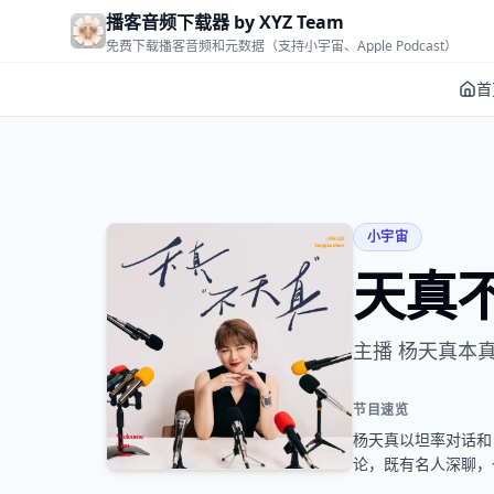
Skip to main content
播客音频下载器 by XYZ Team
免费下载播客音频和元数据（支持小宇宙、Apple Podcast）
首
小宇宙
天真
主播 杨天真本
节目速览
杨天真以坦率对话和
论，既有名人深聊，