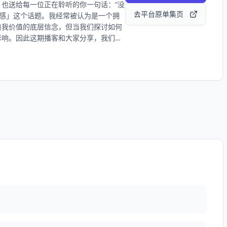
也送给每一位正在聆听的你一句话：“没
能绽放礼赠」。 /关于《杨天真的高情商
待寄托在伤害你的人身上，往往是一种更深的
去平台原单集页
得感」这个话题。我经常被认为是一个拥
高情商课程 总结了我过去工作和生活中高情
由最可靠的途径 00:37:10 坚定地
自我价值的底层信念，但当我们探讨如何
行动，教大家成为不仅让自己爽，还能成
 00:40:43切断对他人的依赖，完成
影响。因此这期播客和大家分享，我们如
强该怎么办? 00:44:31当上一代人把子女
以及如何通过与自己相处，建立配得感。
正是跳脱出无形的社会共识，去寻找内心真
照见自己，允许自己，经历的成功与失败
无愧疚地与之割裂 00:50:55为什么父母容
部系统与内在系统的制衡关系； 11:12 配得
不想成为的自己”，在内心不够强大前，
完美的对立面是「糟糕」，我们对完美的需求
层对抗 BGM：《InYourGarden》 /
外在系统的失败，从而对自己的内在系统进行
共同呈现。不顺从，即自由。欢迎大家在评
求的权利； 15:39 我的「告别式」只是
取二十位幸运听众送出YSL自由之水，
顾混沌学院演讲：脱下高跟鞋时，我迎来第一
真的高情商公式》/ 高情商=满足自己＋
正常； 26:21 关于变瘦的争议——找到
和生活中高情商成事儿的实践经验，28节
； 28:41 能力范围内，我配得任何让
己爽，还能成事儿的人。
，也是亲密关系中不配得感的一种体现；
美； 37:22 去经历，去遇见，所有瞬间
亲密关系中的问题； 42:30 如何区分
看见问题，最后解决自己的问题； 44:18
47:49 成功和失败就像脚下的鹅卵
lright》 /关于巴黎欧莱雅/ 本期节目与巴
正在聆听的你一句话：“没关系，每一步