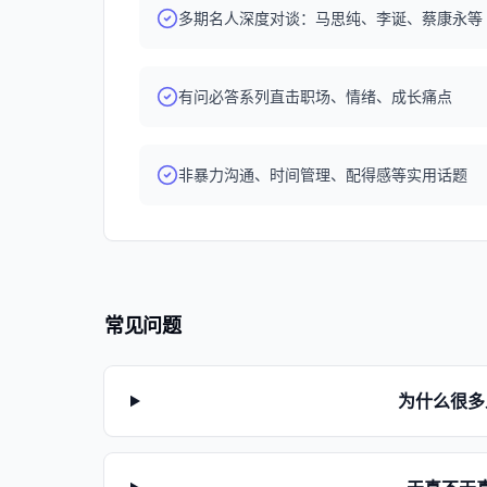
都值得”。欢迎大家在评论区留言分享自己的配得感
多期名人深度对谈：马思纯、李诞、蔡康永等
经历，在欧莱雅官方平台分享给更多的女生，并且
盒。 /关于《杨天真的高情商公式》/ 高情商=满足
结了我过去工作和生活中高情商成事儿的实践经验，
家成为不仅让自己爽，还能成事儿的人。
有问必答系列直击职场、情绪、成长痛点
非暴力沟通、时间管理、配得感等实用话题
常见问题
为什么很多