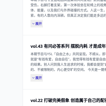
是在不同的未来人生路途中都能闪闪发光。 20:11
受伤，右脚打着支架，第一次体验坐在轮椅上的视
的，才会有安全感。 21:44 这个世界的变化不
体、能量，以及我们与外界碰撞的方式。人这一生
势，从中找到合适的方式为我所用。 24:09 人的成长
索，有的人靠向内深耕。但真正决定我们能走多远
要向世界证明自己的过程，就不害怕失去一些别人眼中
们如何蓄能、如何转化，又如何在不同处境中觉察自
了一个创新大赛。 32:17 如何探索新领域：向
展开
见”到使用AI的启示，从与朋友相处的争吵到直播
看自己的哪些能力、资源能与之匹配上。 33:59
这些关于“能量”的体悟，也回应了一些听众相关的
求。 35:02 我尽量不让自己成为事情变化的变量。 
的那条蓄能之路，让每一份专注的自我投资，都成为未
工作，就要接受它的全部。 38:06 我希望自身产
世界与共情 02:05 雪场被救援的经历、对身体的重新
他。 42:32 不追求最大化的成功，而是追求不断的创
vol.43 有问必答系列 摆脱内耗 才是
继续前行 15:19 从“向世界证明我是谁”到“用能量回
为你们自己。
凡事的起心动念就是你能量的来源 22:06 我们如何觉察
本期节目与YSL「自由之水」共同呈现。不顺从，
自己做不到，也不害怕别人看见此刻的我没做到” 31:
就是“有钱有爱，自由自在”，我觉得有钱有爱是自
持，怎么办？ 32:08 被恐惧驱动 vs 被爱驱动：找
的结果。别人问到我人生追求的时候，我都会提到“
如果身体动不起来，先从呼吸开始 40:21 Q2-
的、不被限制的，内心更空旷的空间。 今天是一期
40:56 跳出旧的路径依赖，学会运用时代工具 45
困境和当下的迷惑提出问题，我会选几个典型性的问题来
适合自己的路 47:49 Q3-给当下正在默默努力
展开
在40岁生日办“告别式”，我到底告别了什么？ 00:0
48:22 人应该从自己擅长的事情着手来接洽这个世界
找工作屡屡受挫，应该怎么办? 00:10:51 我们
和最容易耗损我的时刻 54:00 真正的自我投资，
那份“春风得意”是时代赋予的幸运，是调整状态的第一步 
《I Bet You're Cold》 本期节目是与迪桑
里，不要活在虚幻的“假”里 00:16:20 “高不成低不就
之一：我们深信，每一次专注的自我投资，每一个
vol.22 打破完美假象 创造属于自己的
性条件越多，越难翻篇 00:25:55 当需要解决
大的能量与声音。感谢迪桑特对本期节目的支持，欢
代的工具，为自己找到新的工作方法和可能性 00:32