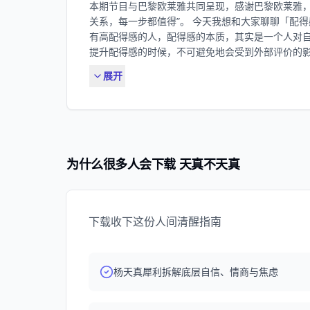
本期节目与巴黎欧莱雅共同呈现，感谢巴黎欧莱雅，
绽放”时刻」，我们将抽取五位听友送出「迪桑特蓄
骚扰，如何与创伤和解? 00:35:59 把和解的期
关系，每一步都值得”。 今天我想和大家聊聊「配
公式》/ 高情商=满足自己＋成全别人=成事 我的
束缚；那条看似最艰难的“自我成长”之路，反而是通往自
有高配得感的人，配得感的本质，其实是一个人对
商成事儿的实践经验，28节音频课，从底层认识到
“接纳”，用觉察训练召唤成熟的自我，去拥抱内在的小孩
提升配得感的时候，不可避免地会受到外部评价的
事儿的人。
自救 00:43:30 Q3-父母私自挥霍彩礼钱，控制欲极
何从内部系统出发，探寻内心真正的在意是什么，
视为“资产”时，我们的反抗显得“大逆不道”，但这
展开
祝大家在人生的历程中，走的每一步路都不害怕，
正“价值排序”的时刻 00:48:19面对操控，你需要毫
都值得。 00:24 如何理解「配得感」？ 01:23 外
易激怒我们？因为他们身上往往呈现了那个“我们最
感低的人，会被「完美」的假象笼罩； 12:14 
“远离”是最有效的解药 00:53:29设立边界是为了终结两
其实是一种对假象的要求； 14:15 我们容易由
关于YSL自由之水/ 本期节目与YSL「自由之水」
评价； 15:10 警惕内在批评，每一个人都拥有争取需
论区留言分享自己的自由故事。我们还会从评论区抽
一个事件，珍贵的是大家相聚于此； 20:17 回
为什么很多人会下载 天真不天真
一起感受圣罗兰的侵略感气场花香调。 /关于《杨天
次掌声； 24:06 「不配得感」发生在任何人身上都很
成全别人=成事 我的高情商课程 总结了我过去工作
合适自己的运动，以健康为结果，而不是以减肥为目标
音频课，从底层认识到行动，教大家成为不仅让自
自己开心的方式； 32:42 希望对方的认同与肯定
35:06 与内在对话——允许情绪发生，允许自己不完
下载收下这份人间清醒指南
都是生命中宝贵的历练； 39:36 深度探寻自我，面对
「配得感」与「任性」？ 43:32 发现问题，勇敢地
真相会被一部分人攻击，但它同时会给一部分人力量； 
杨天真犀利拆解底层自信、情商与焦虑
石，走向对岸的每一步都值得； BGM：《It’ll Be A
黎欧莱雅共同呈现，感谢巴黎欧莱雅，也送给每一位