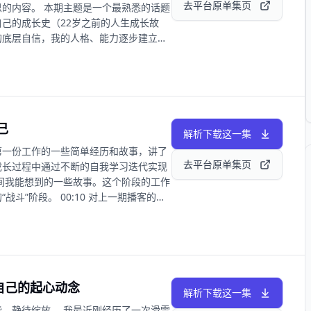
世俗的问题。 21:27 Q4-如何与原
去平台原单集页
的内容。 本期主题是一个最熟悉的话题
命中注定要爱你。 24:42 调整权力结
己的成长史（22岁之前的人生成长故
什么他们想要的东西，这依旧是你作为权
的底层自信，我的人格、能力逐步建立的
你”。 30:15 Q5-二十岁看不到的世界，
54 一个人的表达能力基于两个东西：词汇量
何面对自己想花钱的欲望？ 30:49 每
不是教你诈》 04:23 我在很小的时候就
能不同。 35:26 第一，搞清楚自己的
小孩心态，而是和大人在平等的基础上对
搞清楚自己的需求，不要因为“被绑架”
这个真实的标准？ 08:40 选择妈妈当初
否真的不存在同时收获报酬和价值感的工作？
关于第一桶金。 11:08 有目标、找方
 找到属于你的、独有的那份意义。 44:22
己
58 所谓贵人相助的过程是你在短时间内抓
解析下载这一集
么办？ 44:33 找到自己的能力长板，
倍。 17:26 我一直建立的都是相对独立
第一份工作的一些简单经历和故事，讲了
子”的人收入差不多，“脏活累活”都自己干，
20 《挪威的森林》是我的一本性启蒙书。
去平台原单集页
成长过程中通过不断的自我学习迭代实现
人有选择自己人生的方式，找正向的对标对象
解美的多样性。 23:41 高考的整个过程
间我能想到的一些故事。这个阶段的工作
大学毕业、考研失败，如何在这样的局面让自
但凡所想皆可成。 26:34 人生为什么要
斗”阶段。 00:10 对上一期播客的简
在痛苦的时候，不要对自己提那么多要求。往
样性有了更多理解。 30:11 不想服从规
好的工作机会肯定是要往前冲的。 03:50
 Gonna Let The Sunshine
丰富情感和深刻友谊。 34:55 搞清楚真
找出差异化的竞争优势，然后把这个优势
向它。 37:39 关于如何结识王京花，
给自己争取到最大化的价值空间。 08:50
工作当成一个训练。 47:37 下集预告：22
的状态。 10:44 我想去创造价值，去
人。 12:14 我的“不配感”：在各种
清自己的起心动念
也是巨大的考验。 16:24 我从冰冰工
解析下载这一集
9 人生最好的结果一定不是一直在一起，而
，静待绽放。 我最近刚经历了一次滑雪