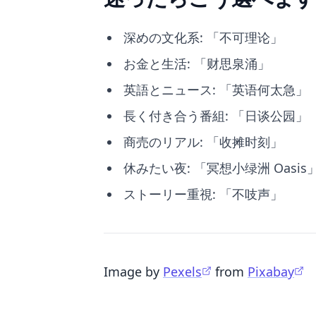
深めの文化系: 「不可理论」
お金と生活: 「财思泉涌」
英語とニュース: 「英语何太急」
長く付き合う番組: 「日谈公园」
商売のリアル: 「收摊时刻」
休みたい夜: 「冥想小绿洲 Oasis
ストーリー重視: 「不吱声」
Image by
Pexels
from
Pixabay