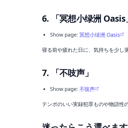
6. 「冥想小绿洲 Oasis
Show page:
冥想小绿洲 Oasis
寝る前や疲れた日に、気持ちを少し
7. 「不吱声」
Show page:
不吱声
テンポのいい実録犯罪ものや物語性
迷ったらこう選べます