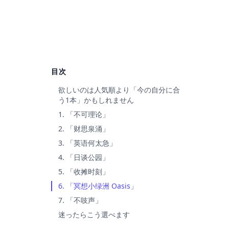
目次
欲しいのは人気順より「今の自分に合
う1本」かもしれません
1. 「不可理论」
2. 「财思泉涌」
3. 「英语何太急」
4. 「日谈公园」
5. 「收摊时刻」
6. 「冥想小绿洲 Oasis」
7. 「不吱声」
迷ったらこう選べます