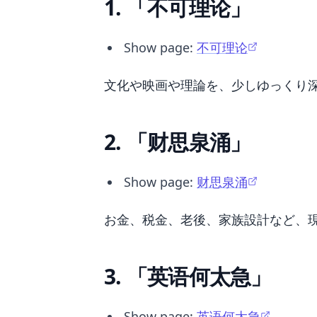
1. 「不可理论」
Show page:
不可理论
文化や映画や理論を、少しゆっくり
2. 「财思泉涌」
Show page:
财思泉涌
お金、税金、老後、家族設計など、
3. 「英语何太急」
Show page:
英语何太急