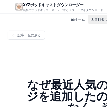
Skip to main content
XYZポッドキャストダウンローダー
無料でポッドキャストオーディオとメタデータをダウンロード
ホーム
無料ダ
記事一覧に戻る
なぜ最近人気
ジを追加した