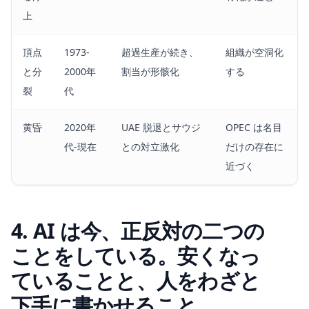
上
頂点
1973-
超過生産が続き、
組織が空洞化
と分
2000年
割当が形骸化
する
裂
代
黄昏
2020年
UAE 脱退とサウジ
OPEC は名目
代-現在
との対立激化
だけの存在に
近づく
4. AI は今、正反対の二つの
ことをしている。安くなっ
ていることと、人をわざと
下手に書かせること