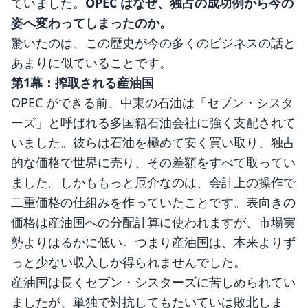
ていました。
OPEC はなぜ、独占の成功例から今の
姿へ変わってしまったのか。
驚いたのは、この歴史が今の多くのビジネスの話と
あまりに似ていることです。
第1幕：搾取される産油国
OPEC ができる前、中東の石油は「セブン・シスタ
ーズ」と呼ばれる多国籍石油会社に強く支配されて
いました。彼らは石油を極めて安く買い取り、独占
的な価格で世界に売り、その差額をすべて取ってい
ました。しかももっと厄介なのは、会計上の操作で
二重価格の仕組みを作っていたことです。表向きの
価格は産油国への分配計算に使われますが、市場実
勢よりはるかに低い。つまり産油国は、本来よりず
っと少ない収入しか得られませんでした。
産油国は長くセブン・シスターズに苦しめられてい
ましたが、単独で対抗してもたいていは敗北しま