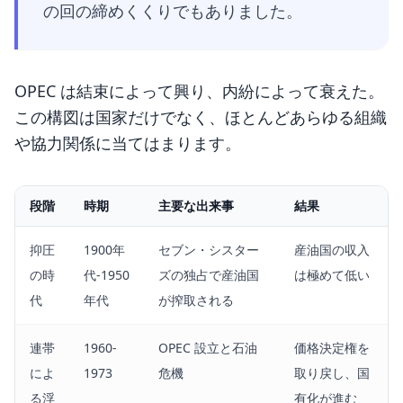
の回の締めくくりでもありました。
OPEC は結束によって興り、内紛によって衰えた。
この構図は国家だけでなく、ほとんどあらゆる組織
や協力関係に当てはまります。
段階
時期
主要な出来事
結果
抑圧
1900年
セブン・シスター
産油国の収入
の時
代-1950
ズの独占で産油国
は極めて低い
代
年代
が搾取される
連帯
1960-
OPEC 設立と石油
価格決定権を
によ
1973
危機
取り戻し、国
る浮
有化が進む