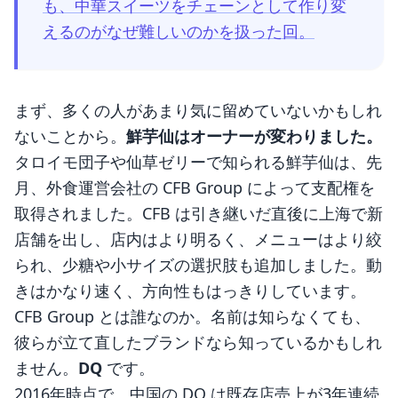
も、中華スイーツをチェーンとして作り変
えるのがなぜ難しいのかを扱った回。
まず、多くの人があまり気に留めていないかもしれ
ないことから。
鮮芋仙はオーナーが変わりました。
タロイモ団子や仙草ゼリーで知られる鮮芋仙は、先
月、外食運営会社の CFB Group によって支配権を
取得されました。CFB は引き継いだ直後に上海で新
店舗を出し、店内はより明るく、メニューはより絞
られ、少糖や小サイズの選択肢も追加しました。動
きはかなり速く、方向性もはっきりしています。
CFB Group とは誰なのか。名前は知らなくても、
彼らが立て直したブランドなら知っているかもしれ
ません。
DQ
です。
2016年時点で、中国の DQ は既存店売上が3年連続