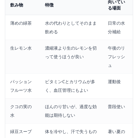
向いてい
飲み物
特徴
る場面
薄めの緑茶
水の代わりとしてそのまま
日常の水
飲める
分補給
生レモン水
濃縮液より生のレモンを切
午後のリ
って使うほうが良い
フレッシ
ュ
パッション
ビタミンCとカリウムが多
運動後
フルーツ水
く、血圧管理にもよい
クコの実の
ほんのり甘いが、過度な効
普段使い
水
能は期待しない
緑豆スープ
体を冷やし、汗で失うもの
暑い夏の