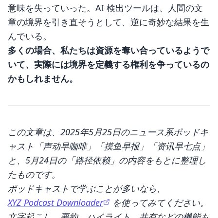
意味を失っていった。AI 検出ツールは、人間の文
章の境界を引き直そうとして、逆に奇妙な結果を生
んでいる。
多くの場合、私たちは資源を奪い合っているようで
いて、実際には境界を定義する権利を争っているの
かもしれません。
この文章は、2025年5月25日のニュース系ポッドキ
ャスト「声动早咖啡」「摸鱼早报」「资讯早七点」
と、5月24日の「路径依赖」の内容をもとに整理し
たものです。
ポッドキャストで学ぶことが多いなら、
XYZ Podcast Downloader
を使ってみてください。
文字起こし、要約、ハイライト、共有などの機能も