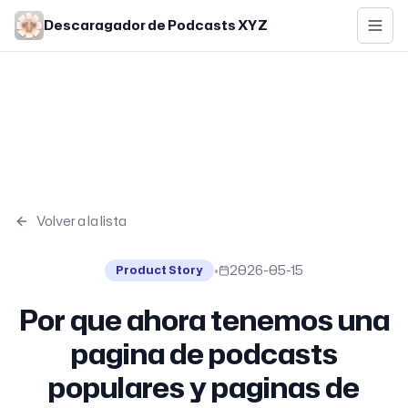
Skip to main content
Descaragador de Podcasts XYZ
Volver a la lista
•
2026-05-15
Product Story
Por que ahora tenemos una
pagina de podcasts
populares y paginas de