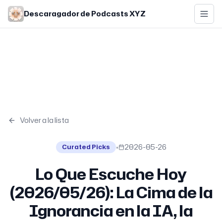
Skip to main content
Descaragador de Podcasts XYZ
Volver a la lista
•
2026-05-26
Curated Picks
Lo Que Escuche Hoy
(2026/05/26): La Cima de la
Ignorancia en la IA, la